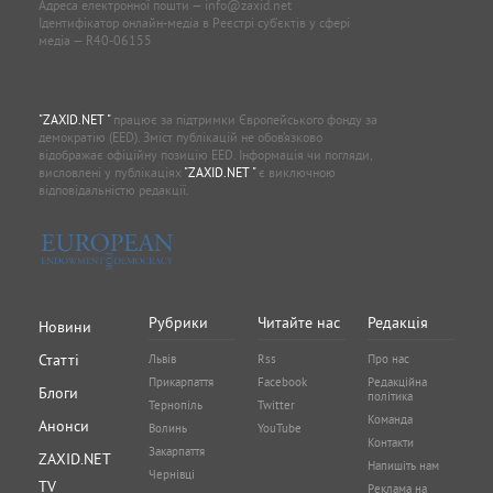
Адреса електронної пошти —
info@zaxid.net
Ідентифікатор онлайн-медіа в Реєстрі суб'єктів у сфері
медіа — R40-06155
"ZAXID.NET "
працює за підтримки Європейського фонду за
демократію (EED). Зміст публікацій не обов’язково
відображає офіційну позицію EED. Інформація чи погляди,
висловлені у публікаціях
"ZAXID.NET "
є виключною
відповідальністю редакції.
Рубрики
Читайте нас
Редакція
Новини
Статті
Львів
Rss
Про нас
Прикарпаття
Facebook
Редакційна
Блоги
політика
Тернопіль
Twitter
Команда
Анонси
Волинь
YouTube
Контакти
Закарпаття
ZAXID.NET
Напишіть нам
Чернівці
TV
Реклама на