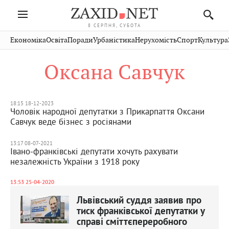
8 СЕРПНЯ, СУБОТА
Івано-
Публікації
Авто
Словко
Культура
Економіка
Освіта
Поради
Урбаністика
Нерухомість
Спорт
Культура
Стрий
Рівне
Франківськ
Світ
Економіка
Рецепти
Здоров'я
Дрогобич
Львів
Тернопіль
Оксана Савчук
Кіно
Дім
Спорт
Краєзнавство
Хмельницький
Чернівці
Волинь
Фото
Освіта
Нерухомість
Домашні
Вінниця
Шептицький
Закарпаття
тварини
18:15 18-12-2023
Чоловік народної депутатки з Прикарпаття Оксани
Савчук веде бізнес з росіянами
13:17 08-07-2021
Івано-франківські депутати хочуть рахувати
незалежність України з 1918 року
13:53 25-04-2020
Львівський суддя заявив про
тиск франківської депутатки у
справі сміттєпереробного