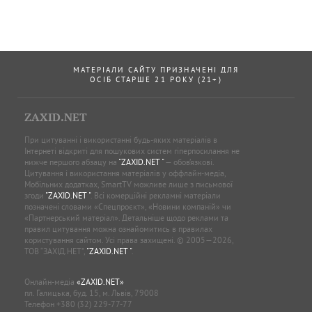
МАТЕРІАЛИ САЙТУ ПРИЗНАЧЕНІ ДЛЯ
ОСІБ СТАРШЕ 21 РОКУ (21+)
ZAXID.NET
При цитуванні і використанні будь-яких матеріалів в
Інтернеті відкриті для пошукових систем гіперпосилання не
нижче першого абзацу на
"ZAXID.NET "
— обов’язкові.
Цитування і використання матеріалів у оффлайн-медіа,
Мобільних додатках, SmartTV можливе лише з письмової
згоди
"ZAXID.NET "
. Всі комерційні рекламні матеріали
позначені словами «Спецпроєкт», «Новини компаній» чи
«Партнерський матеріал». Детальніше щодо реклами та
правил цитування можна ознайомитись в правилах
користування сайтом. Усі права захищені. © 2005—2026,
ТОВ “ЗАХІД.НЕТ”,
"ZAXID.NET "
.
Онлайн-медіа
«ZAXID.NET»
пл. Галицька, буд. 15, м. Львів, 79008
Телефон
+380 (32) 229-77-77