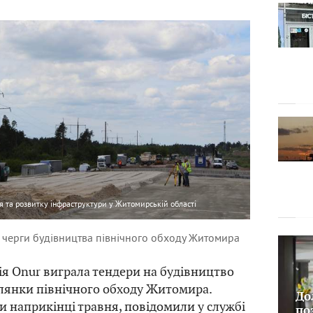
я та розвитку інфраструктури у Житомирській області
 черги будівництва північного обходу Житомира
я Onur виграла тендери на будівництво
лянки північного обходу Житомира.
До
и наприкінці травня,
повідомили
у службі
по