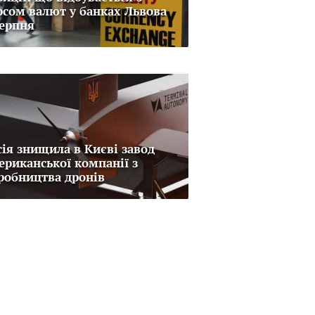
рсом валют у банках Львова
серпня
сія знищила в Києві завод
ериканської компанії з
робництва дронів