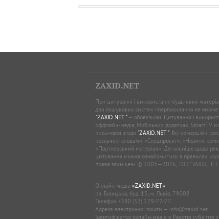
ZAXID.NET
При цитуванні і використанні будь-яких матеріал
для пошукових систем гіперпосилання не нижче
"ZAXID.NET "
— обов’язкові. Цитування і використ
оффлайн-медіа, Мобільних додатках, SmartTV 
письмової згоди
"ZAXID.NET "
. Всі комерційні ре
позначені словами «Спецпроєкт», «Новини комп
«Партнерський матеріал». Детальніше щодо рек
цитування можна ознайомитись в правилах кори
права захищені. © 2005—2026, ТОВ “ЗАХІД.НЕТ
Онлайн-медіа
«ZAXID.NET»
пл. Галицька, буд. 15, м. Львів, 79008
Телефон
+380 (32) 229-77-77
Адреса електронної пошти —
info@zaxid.net
Ідентифікатор онлайн-медіа в Реєстрі суб'єктів 