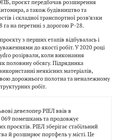
 ЄІБ, проєкт передбачав розширення
Житомира, а також будівництво та
стів і складної транспортної розв’язки
 га на перетині з дорогою Р-28.
проєкту з перших етапів відбувалась і
уваженнями до якості робіт. У 2020 році
hydro розірвали, коли виконання
к половину обсягу. Підрядника
використанні неякісних матеріалів,
овою дорожнього полотна та неналежному
труктурних робіт.
ьвові девелопер РІЕЛ ввів в
1 069 помешкань та продовжує
их проєктів. РІЕЛ зберігає стабільний
ва й розширює портфель у місті. Це