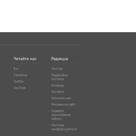
Читайте нас
Редакція
Rss
Про нас
Facebook
Редакційна
політика
Twitter
Команда
YouTube
Контакти
Напишіть нам
Реклама на сайті
Правила
користування
сайтом
Політика
конфіденційності