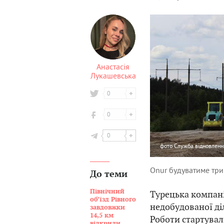
Анастасія
Лукашевська
0
0
0
фото
Служба відновленн
Onur будуватиме три
До теми
Північний
Турецька компані
об’їзд Рівного
недобудованої ді
завдовжки
14,5 км
Роботи стартувал
відкрили