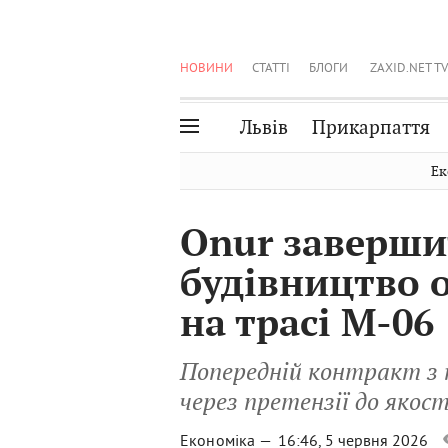
НОВИНИ
СТАТТІ
БЛОГИ
ZAXID.NET TV
Львів
Прикарпаття
Івано-Франківськ
Рівне
Ек
Тернопіль
Львів
Onur заверши
Волинь
Чернівці
будівництво 
Закарпаття
Шептицький
на трасі М-06
Попередній контракт з 
через претензії до якост
Економіка —
16:46, 5 червня 2026