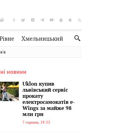
ІЙ
Рівне
Хмельницький
Словко
Культура
вʼя
Рецепти
Здоров'я
ні новини
Спорт
Краєзнавство
Нерухомість
Домашні тварини
Uklon купив
львівський сервіс
прокату
електросамокатів e-
Wings за майже 98
млн грн
7 серпня, 19:52