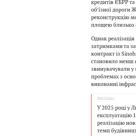
кредитів ЄБРР та
об’їзної дороги 
реконструкцію мо
площею близько 8
Однак реалізація 
затримками та за
контракт із Sino
становило менш я
звинувачували у 
проблемах з осн
виконанні інфрас
У 2025 році у Л
експлуатацію 
реалізацію нов
темп будівницт