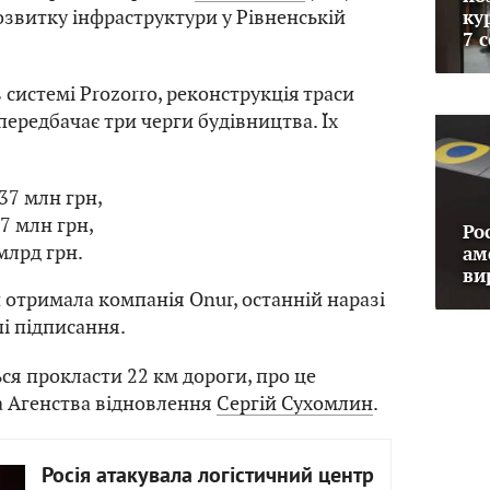
озвитку інфраструктури у Рівненській
ку
7 
 системі Prozorro, реконструкція траси
передбачає три черги будівництва. Їх
37 млн грн,
7 млн грн,
Ро
млрд грн.
ам
ви
и отримала компанія Onur, останній наразі
пі підписання.
ся прокласти 22 км дороги, про це
а Агенства відновлення
Сергій Сухомлин
.
Росія атакувала логістичний центр