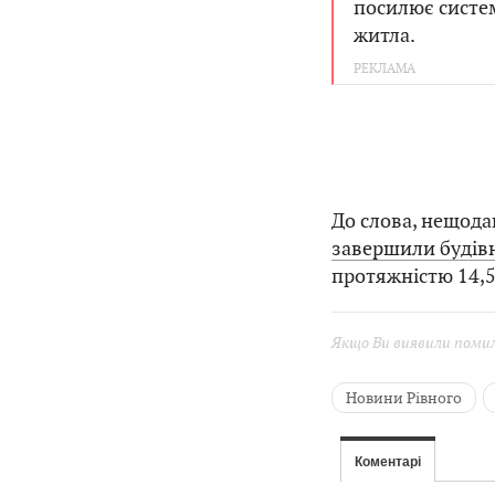
посилює систем
житла.
До слова, нещодав
завершили будівн
протяжністю 14,5
Якщо Ви виявили помилк
Новини Рівного