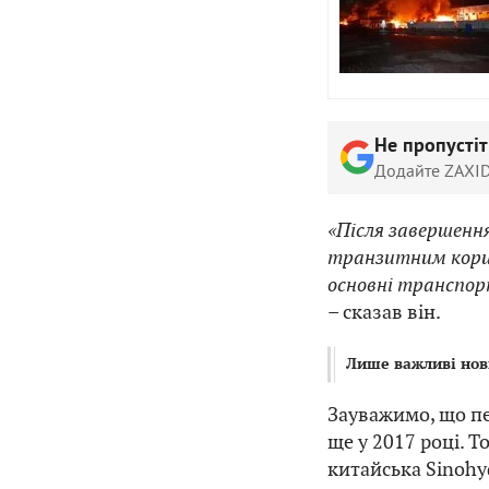
Не пропусті
Додайте ZAXID
«Після завершенн
транзитним корид
основні транспорт
–
сказав він.
Лише важливі нов
Зауважимо, що пе
ще у 2017 році. 
китайська Sinohy