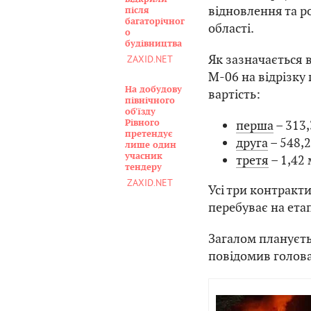
відновлення та р
після
багаторічног
області.
о
будівництва
Як зазначається в
ZAXID.NET
М-06 на відрізку 
На добудову
вартість:
північного
об'їзду
перша
– 313,
Рівного
претендує
друга
– 548,2
лише один
учасник
третя
– 1,42 
тендеру
ZAXID.NET
Усі три контракт
перебуває на ета
Загалом плануєть
повідомив голов