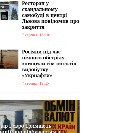
Ресторан у
скандальному
самобуді в центрі
Львова повідомив про
закриття
7 серпня, 18:10
Росіяни під час
нічного обстрілу
знищили сім об’єктів
видобутку
«Укрнафти»
7 серпня, 17:45
лар і євро тримають
зиції: що відбувається з