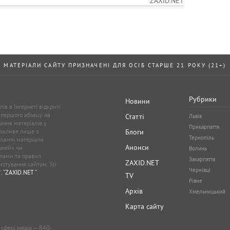
ZAXID.NET
МАТЕРІАЛИ САЙТУ ПРИЗНАЧЕНІ ДЛЯ ОСІБ СТАРШЕ 21 РОКУ (21+)
Рубрики
Новини
ів в Інтернеті відкриті
 першого абзацу на
Статті
Львів
ання матеріалів у
Прикарпаття
можливе лише з
Блоги
Тернопіль
кламні матеріали
Анонси
аній» чи
Волинь
лами та правил
Закарпаття
ZAXID.NET
стування сайтом. Усі
Чернівці
”,
"ZAXID.NET "
.
TV
Рівне
Архів
Хмельницький
Карта сайту
у сфері медіа — R40-