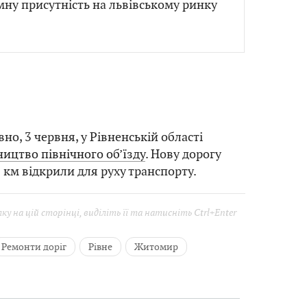
ну присутність на львівському ринку
но, 3 червня, у Рівненській області
ицтво північного об’їзду
. Нову дорогу
 км відкрили для руху транспорту.
у на цій сторінці, виділіть її та натисніть Ctrl+Enter
Ремонти доріг
Рівне
Житомир