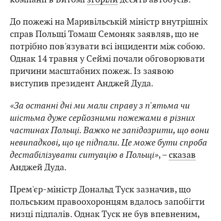
До пожежі на Маривільській міністр внутрішніх
справ Польщі Томаш Семоняк заявляв, що не
потрібно пов'язувати всі інциденти між собою.
Однак 14 травня у Сеймі почали обговорювати
причини масштабних пожеж. Із заявою
виступив президент Анджей Дуда.
«За останні дні ми мали справу з п'ятьма чи
шістьма дуже серйозними пожежами в різних
частинах Польщі. Важко не запідозрити, що вони
невипадкові, що це підпали. Це може бути спроба
дестабілізувати ситуацію в Польщі»
, –
сказав
Анджей Дуда.
Прем'єр-міністр Дональд Туск зазначив, що
польським правоохоронцям вдалось запобігти
низці підпалів. Однак Туск не був впевненим,