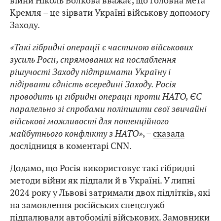
війни Ніколь Волкова вважає, що головна мета
Кремля – це зірвати Україні військову допомогу
Заходу.
«Такі гібридні операції є частиною військових
зусиль Росії, спрямованих на послаблення
рішучості Заходу підтримати Україну і
підірвати єдність всередині Заходу. Росія
проводить ці гібридні операції проти НАТО, ЄС
паралельно зі спробами поліпшити свої звичайні
військові можливості для потенційного
майбутнього конфлікту з НАТО»
, –
сказала
дослідниця в коментарі CNN.
Додамо, що Росія використовує такі гібридні
методи війни як підпали й в Україні. У липні
2024 року у Львові
затримали
двох підлітків, які
на замовлення російських спецслужб
підпалювали автобомілі військових. Замовники