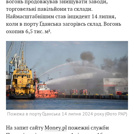
вогонь продовжував знищувати заводи,
торговельні павільйони та склади.
Наймасштабнішим став інцидент 14 липня,
коли в порту Ґданська загорівсь склад. Вогонь
охопив 6,5 тис. м².
Пожежа в порту Ґданська 14 липня 2024 року (Фото PAP)
На запит сайту
Money.pl
пожежні служби