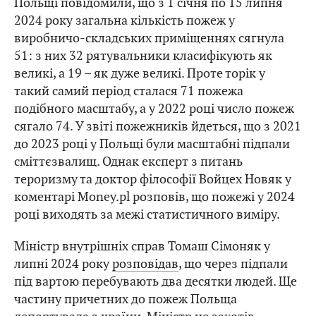
Польщі повідомили, що з 1 січня по 15 липня
2024 року загальна кількість пожеж у
виробничо-складських приміщеннях сягнула
51: з них 32 рятувальники класифікують як
великі, а 19 – як дуже великі. Проте торік у
такий самий період сталася 71 пожежа
подібного масштабу, а у 2022 році число пожеж
сягало 74. У звіті пожежників йдеться, що з 2021
до 2023 році у Польщі були масштабні підпали
сміттєзвалищ. Однак експерт з питань
тероризму та доктор філософії Войцех Новяк у
коментарі Money.pl розповів, що пожежі у 2024
році виходять за межі статистичного виміру.
Міністр внутрішніх справ Томаш Сімоняк у
липні 2024 року
розповідав
, що через підпали
під вартою перебувають два десятки людей. Ще
частину причетних до пожеж Польща