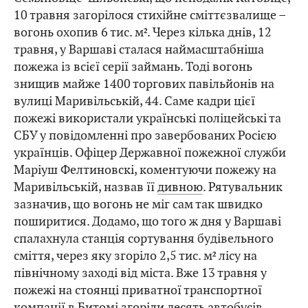
10 травня загорілося стихійне сміттєзвалище –
вогонь охопив 6 тис. м². Через кілька днів, 12
травня, у Варшаві сталася наймасштабніша
пожежа із всієї серії займань. Тоді вогонь
знищив майже 1400 торгових павільйонів на
вулиці Маривільській, 44. Саме кадри цієї
пожежі використали українські поліцейські та
СБУ у повідомленні про завербованих Росією
українців. Офіцер Державної пожежної служби
Маріуш Фелтиновскі, коментуючи пожежу на
Маривільській, назвав її
дивною
. Рятувальник
зазначив, що вогонь не міг сам так швидко
поширитися. Додамо, що того ж дня у Варшаві
спалахнула станція сортування будівельного
сміття, через яку згоріло 2,5 тис. м² лісу на
північному заході від міста. Вже 13 травня у
пожежі на стоянці приватної транспортної
компанії в Битомі
згоріли
десять автобусів.