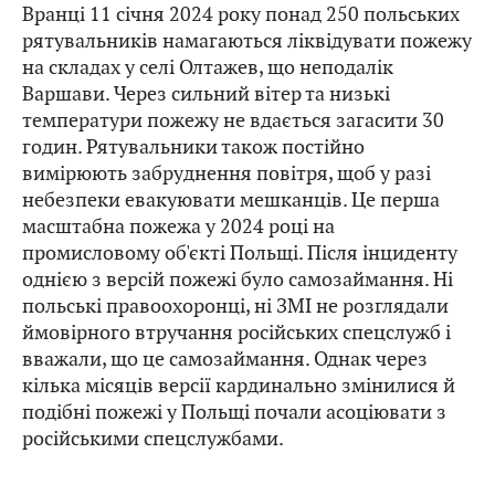
Вранці 11 січня 2024 року понад 250 польських
рятувальників намагаються ліквідувати пожежу
на складах у селі Олтажев, що неподалік
Варшави. Через сильний вітер та низькі
температури пожежу не вдається загасити 30
годин. Рятувальники також постійно
вимірюють забруднення повітря, щоб у разі
небезпеки евакуювати мешканців. Це перша
масштабна пожежа у 2024 році на
промисловому об'єкті Польщі. Після інциденту
однією з версій пожежі було самозаймання. Ні
польські правоохоронці, ні ЗМІ не розглядали
ймовірного втручання російських спецслужб і
вважали, що це самозаймання. Однак через
кілька місяців версії кардинально змінилися й
подібні пожежі у Польщі почали асоціювати з
російськими спецслужбами.