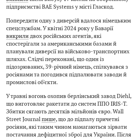
підприємстві BAE Systems у місті Гласкод.
Попередити одну з диверсій вдалося німецьким
спецслужбам. У квітні 2024 року у Баварії
викрили
двох російських агентів, які
спостерігали за американськими базами й
планували диверсії на військово-транспортних
шляхах. Слідчі переконані, що один із
підозрюваних, 39-річний німець, спілкувався з
росіянами та погодився підпалювати заводи й
промислові об'єкти.
У травні вогонь охопив берлінський завод Diehl,
що виготовляє ракетати до систем ППО IRIS-T.
Збитки сягають десятків мільйонів євро. Wall
Street Journal
пише
, що до підпалу причетні
росіяни, які таким чином намагаються зірвати
постачання дефіцитної зброї для України. Після