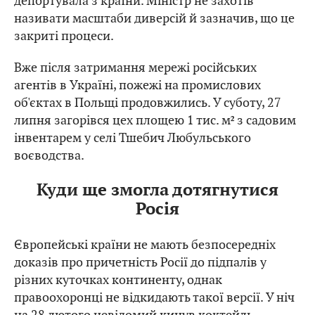
депортувала з країни. Міністр не захотів
називати масштаби диверсій й зазначив, що це
закриті процеси.
Вже після затримання мережі російських
агентів в Україні, пожежі на промислових
об'єктах в Польщі продовжились. У суботу, 27
липня загорівся цех площею 1 тис. м² з садовим
інвентарем у селі Тшебич Любульського
воєводства.
Куди ще змогла дотягнутися
Росія
Європейські країни не мають безпосередніх
доказів про причетність Росії до підпалів у
різних куточках континенту, однак
правоохоронці не відкидають такої версії. У ніч
на 28 лютого невідомий
кинув
коктейль