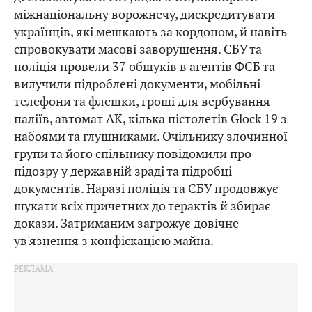
міжнаціональну ворожнечу, дискредитувати
українців, які мешкають за кордоном, й навіть
спровокувати масові заворушення. СБУ та
поліція провели 37 обшуків в агентів ФСБ та
вилучили підроблені документи, мобільні
телефони та флешки, гроші для вербування
паліїв, автомат АК, кілька пістолетів Gloсk 19 з
набоями та глушниками. Очільнику злочинної
групи та його спільнику повідомили про
підозру у державній зраді та підробці
документів. Наразі поліція та СБУ продовжує
шукати всіх причетних до терактів й збирає
докази. Затриманим загрожує довічне
ув'язнення з конфіскацією майна.