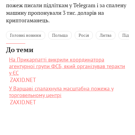
пожеж писали підліткам у Telegram і за спалену
машину пропонували 3 тис. доларів на
криптогаманець.
Головні новини
Польща
Росія
Литва
Підпа
До теми
На Прикарпатті викрили координатора
агентурної групи ФСБ, який організував теракти
у ЄС
ZAXID.NET
У Варшаві спалахнула масштабна пожежа у
торговельному центрі
ZAXID.NET