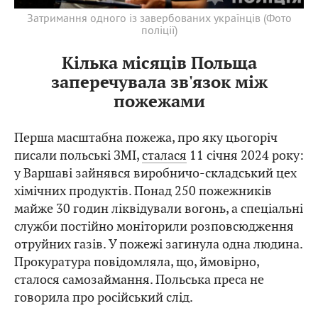
Затримання одного із завербованих українців (Фото
поліції)
Кілька місяців Польща
заперечувала зв'язок між
пожежами
Перша масштабна пожежа, про яку цьогоріч
писали польські ЗМІ,
сталася
11 січня 2024 року:
у Варшаві зайнявся виробничо-складський цех
хімічних продуктів. Понад 250 пожежників
майже 30 годин ліквідували вогонь, а спеціальні
служби постійно моніторили розповсюдження
отруйних газів. У пожежі загинула одна людина.
Прокуратура повідомляла, що, ймовірно,
сталося самозаймання. Польська преса не
говорила про російський слід.