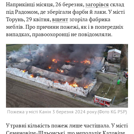
Наприкінці місяця, 26 березня,
загорівся
склад
під Радомом, де зберігали фарби й лаки. У місті
Торунь, 29 квітня,
вщент
згоріла фабрика
меблів. Про причини пожежі, як і в попередніх
випадках, правоохоронці не повідомляли.
Пожежа у місті Канін 3 березня 2024 року (Фото KG PSP)
У травні кількість пожеж лише частішала. У місті
Семяновіце-Шльонські, що неподалік Катовіце,