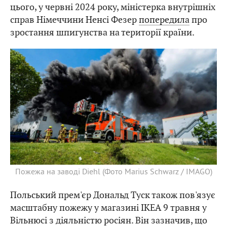
цього, у червні 2024 року, міністерка внутрішніх
справ Німеччини Ненсі Фезер
попередила
про
зростання шпигунства на території країни.
Пожежа на заводі Diehl (Фото Marius Schwarz / IMAGO)
Польський прем'єр Дональд Туск також пов'язує
масштабну пожежу у магазині IKEA 9 травня у
Вільнюсі з діяльністю росіян. Він зазначив, що