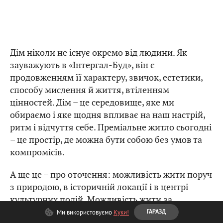
Дім ніколи не існує окремо від людини. Як
зауважують в «Інтергал-Буд», він є
продовженням її характеру, звичок, естетики,
способу мислення й життя, втіленням
цінностей. Дім – це середовище, яке ми
обираємо і яке щодня впливає на наш настрій,
ритм і відчуття себе. Преміальне житло сьогодні
– це простір, де можна бути собою без умов та
компромісів.
А ще це – про оточення: можливість жити поруч
з природою, в історичній локації і в центрі
культурних подій. Можливість жити за
власними правилами – це житло в клубних
Ми використовуємо
Куки!
ГАРАЗД