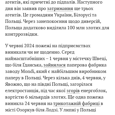
агентів, які причетні до підпалів. Наступного
дня він заявив про
затримання
ще трьох
агентів. Це громадяни України, Білорусі та
Польщі. Через занепокоєння щодо диверсій,
Польща додатково виділила 100 млн злотих для
контррозвідки.
У червні 2024 пожежі на підприємствах
виникали чи не щоденно. Серед
наймасштабніших – 1 червня у містечку Швеці,
що біля Ґданська,
зайнялася
паперова фабрика
заводу Mondi, який є найбільшим виробником
паперу в Польщі. Через кілька днів, 4 червня, у
Явожно, що на півдні Польщі, загорілася
електростанція, під час якої
згорів
енергоблок,
вартістю 6 мільярдів злотих. Ще одна пожежа
виникла 24 червня на
трикотажній фабриці
в
місті Озоркув біля Лодзі. У липні у Польщі