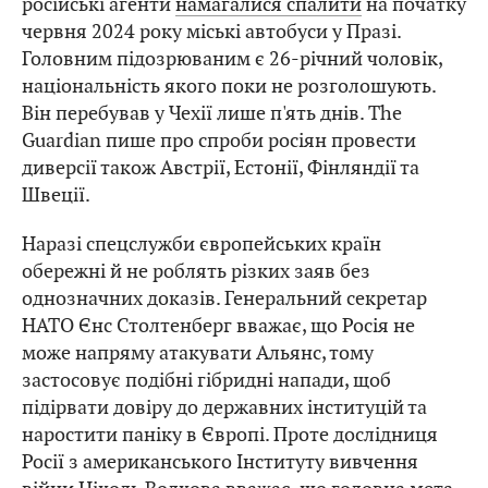
російські агенти
намагалися спалити
на початку
червня 2024 року міські автобуси у Празі.
Головним підозрюваним є 26-річний чоловік,
національність якого поки не розголошують.
Він перебував у Чехії лише п'ять днів. The
Guardian пише про спроби росіян провести
диверсії також Австрії, Естонії, Фінляндії та
Швеції.
Наразі спецслужби європейських країн
обережні й не роблять різких заяв без
однозначних доказів. Генеральний секретар
НАТО Єнс Столтенберг вважає, що Росія не
може напряму атакувати Альянс, тому
застосовує подібні гібридні напади, щоб
підірвати довіру до державних інституцій та
наростити паніку в Європі. Проте дослідниця
Росії з американського Інституту вивчення