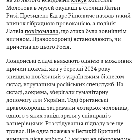
Молотова в музей окупації в столиці Латвії
Ризі. Президент Едгарс Рінкевичс
назвав
такий
вчинок гібридною провокацією, а поліція
Латвія
повідомляла
, що атака була зовнішнім
впливом. Правоохоронці встановлюють, чи
причетна до цього Росія.
Лондонські слідчі
вважають
однією з можливих
причин пожежі, яка у березні 2024 року
знищила пов'язаний з українським бізнесом
склад, втручанням російських спецслужб. На
складі, зокрема, зберігали гуманітарну
допомогу для України. Тоді британські
правоохоронці затримали чотирьох чоловіків,
одного з яких запідозрили у співпраці з
вагнерівцями. Розслідування підпалу все ще
триває. Ще одна пожежа у Великій Британії
виникла
після вибуху 17 квітня на оборонному