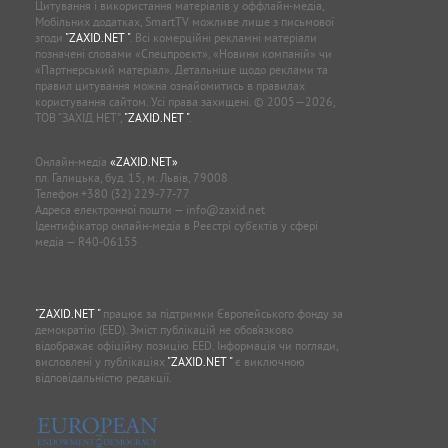
ZAXID.NET
МАТЕРІАЛИ САЙТУ ПРИЗНАЧЕНІ ДЛЯ
ОСІБ СТАРШЕ 21 РОКУ (21+)
ZAXID.NET
При цитуванні і використанні будь-яких матеріалів в
Інтернеті відкриті для пошукових систем гіперпосилання не
нижче першого абзацу на
"ZAXID.NET "
— обов’язкові.
Цитування і використання матеріалів у оффлайн-медіа,
Мобільних додатках, SmartTV можливе лише з письмової
згоди
"ZAXID.NET "
. Всі комерційні рекламні матеріали
позначені словами «Спецпроєкт», «Новини компаній» чи
«Партнерський матеріал». Детальніше щодо реклами та
правил цитування можна ознайомитись в правилах
користування сайтом. Усі права захищені. © 2005—2026,
ТОВ “ЗАХІД.НЕТ”,
"ZAXID.NET "
.