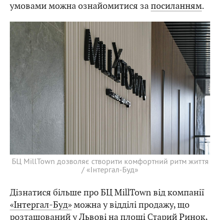
умовами можна ознайомитися за
посиланням
.
БЦ MillTown дозволяє створити комфортний ритм життя
/ «Інтергал-Буд»
Дізнатися більше про БЦ MillTown від компанії
«Інтергал-Буд»
можна у відділі продажу, що
розташований у Львові на площі Старий Ринок,