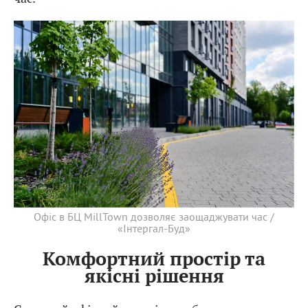
Офіс в БЦ MillTown дозволяє заощаджувати час /
«Інтергал-Буд»
Комфортний простір та
якісні рішення