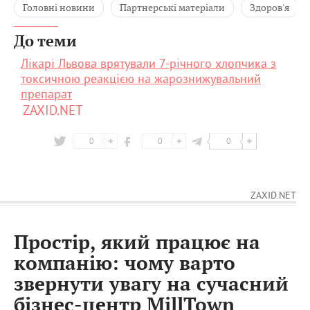
Головні новини
Партнерські матеріали
Здоров'я
До теми
Лікарі Львова врятували 7-річного хлопчика з
токсичною реакцією на жарознижувальний
препарат
ZAXID.NET
0
0
0
ZAXID.NET
Простір, який працює на
компанію: чому варто
звернути увагу на сучасний
бізнес-центр MillTown