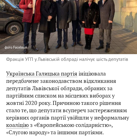
фото
Facebook
Фракція УГП у Львівській облраді налічує шість депутатів
Українська Галицька партія
ініціювала
передбачене законодавством відкликання
депутатів Львівської облради, обраних за
партійним списком на місцевих виборах у
жовтні 2020 року. Причиною такого рішення
стало те, що депутати всупереч застереженням
керівних органів партії увійшли у неформальну
коаліцію
з «Європейською солідарністю»,
«Слугою народу» та іншими партіями.