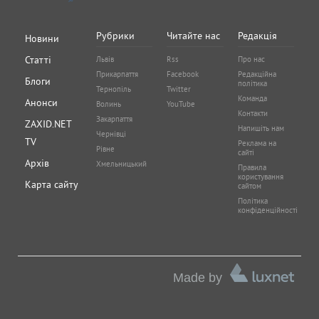
Онлайн-медіа
«ZAXID.NET»
пл. Галицька, буд. 15, м. Львів, 79008
Телефон
+380 (32) 229-77-77
Адреса електронної пошти —
info@zaxid.net
Ідентифікатор онлайн-медіа в Реєстрі суб'єктів у сфері
медіа — R40-06155
"ZAXID.NET "
працює за підтримки Європейського фонду за
демократію (EED). Зміст публікацій не обов’язково
відображає офіційну позицію EED. Інформація чи погляди,
висловлені у публікаціях
"ZAXID.NET "
є виключною
відповідальністю редакції.
Рубрики
Читайте нас
Редакція
Новини
Статті
Львів
Rss
Про нас
Прикарпаття
Facebook
Редакційна
Блоги
політика
Тернопіль
Twitter
Команда
Анонси
Волинь
YouTube