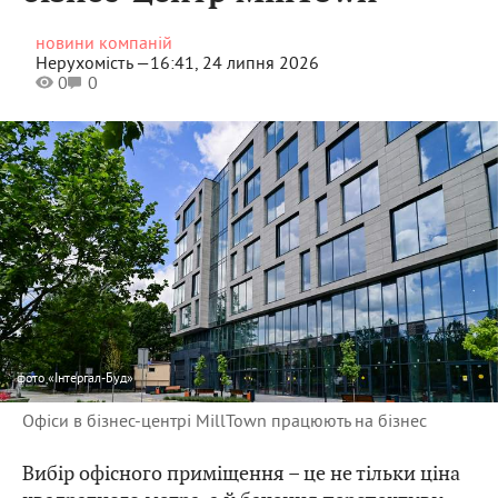
новини компаній
Нерухомість —
16:41, 24 липня 2026
0
0
фото
«Інтергал-Буд»
Офіси в бізнес-центрі MillTown працюють на бізнес
Вибір офісного приміщення – це не тільки ціна