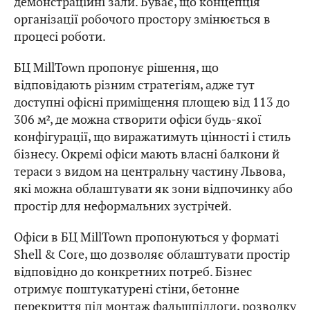
демонстраційні зали. Буває, що концепція
організації робочого простору змінюється в
процесі роботи.
БЦ MillTown пропонує рішення, що
відповідають різним стратегіям, адже тут
доступні офісні приміщення площею від 113 до
306 м², де можна створити офіси будь-якої
конфігурації, що виражатимуть цінності і стиль
бізнесу. Окремі офіси мають власні балкони й
тераси з видом на центральну частину Львова,
які можна облаштувати як зони відпочинку або
простір для неформальних зустрічей.
Офіси в БЦ MillTown пропонуються у форматі
Shell & Core, що дозволяє облаштувати простір
відповідно до конкретних потреб. Бізнес
отримує поштукатурені стіни, бетонне
перекриття під монтаж фальшпідлоги, розводку