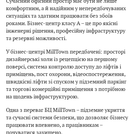
Сучасний офісний простір має бути не лише
комфортним, а й надійним у непередбачуваних
ситуаціях та здатним працювати без збоїв
роками. Бізнес-центр класу А – це про якісні
інженерні рішення, професійну інфраструктуру
та резервні можливості.
У бізнес-центрі MillTown передбачені: просторі
дизайнерські холи із рецепцією на першому
поверсі, система контролю доступу до ліфтів і
приміщень, пост охорони, відеоспостереження,
швидкісні ліфти зі спуском у підземний паркінг
та торгові комерційні приміщення з потрібною
на щодень інфраструктурою.
Одна з переваг БЦ MillTown – підземне укриття
та сучасні системи безпеки, що дозволяє бізнесу
працювати впевнено, а працівникам –
почуватися захищено.