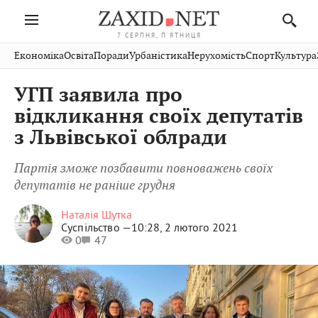
7 СЕРПНЯ, П'ЯТНИЦЯ
Івано-
Публікації
Авто
Словко
Культура
Економіка
Освіта
Поради
Урбаністика
Нерухомість
Спорт
Культура
Стрий
Рівне
Франківськ
Світ
Економіка
Рецепти
Здоров'я
Дрогобич
Львів
Тернопіль
УГП заявила про
Кіно
Дім
Спорт
Краєзнавство
Хмельницький
Чернівці
Волинь
відкликання своїх депутатів
Фото
Освіта
Нерухомість
Домашні
Вінниця
Шептицький
з Львівської облради
Закарпаття
тварини
Партія зможе позбавити повноважень своїх
депутатів не раніше грудня
Наталія Шутка
Суспільство —
10:28, 2 лютого 2021
0
47