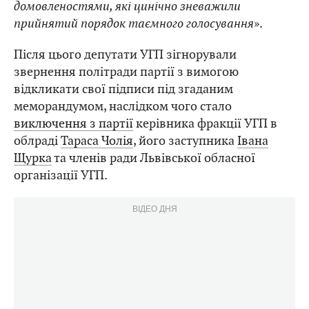
домовленостями, які цинічно зневажили
прийнятий порядок таємного голосування
».
Після цього депутати УГП зігнорували
звернення політради партії з вимогою
відкликати свої підписи під згаданим
меморандумом, наслідком чого стало
виключення з партії
керівника фракції УГП в
облраді
Тараса Чолія
, його заступника
Івана
Щурка
та членів ради Львівської обласної
організації УГП.
ВІДЕО ДНЯ