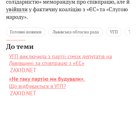
солідарністю» меморандум про співпрацю, але й
увійшли
у фактичну коаліцію з «ЄС» та «Слугою
народу».
Головні новини
Львівська обласна рада
УГП
Тар
До теми
УГП виключила з партії сімох депутатів на
Львівщині за співпрацю з «ЄС»
ZAXID.NET
«Не таку партію ми будували».
Що відбувається в УГП?
ZAXID.NET