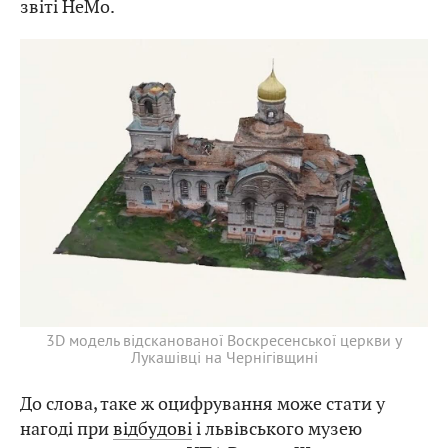
звіті HeMo.
3D модель відсканованої Воскресенської церкви у
Лукашівці на Чернігівщині
До слова, таке ж оцифрування може стати у
нагоді при
відбудові
і львівського музею