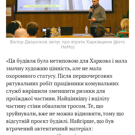
Віктор Дворніков звітує про втрати Харківщини (фото
HeMo)
«Ця будівля була нетиповою для Харкова і мала
значну художню цінність, але не мала
охоронного статусу. Після першочергових
рятувальних робіт працівники комунальних
служб вирішили зменшити ризики для
проїжджої частини. Найціннішу і вцілілу
частину стіни обвалили тросом. Те, що
зруйнували, вже не можна відновити, тому що
відсутній проєкт будівлі. Найгірше, що був
втрачений автентичний матеріал: