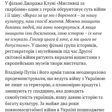
У фільмі Джорджа Клуні «Мисливці за
скарбами» один з героїв обґрунтовує суть війни
і її ціну: «
Якраз за це ми і боремося – за нашу
культуру, наш спосіб життя. Можна знищити
домівки людей, та вони повернуться. А якщо
знищити їхні досягнення, їхню історію – їх наче
не існувало. Гітлер цього й хоче, а ми цього не
допустимо
». У цьому фільмі група істориків,
реставраторів і музейників під час Другої
світової війни рятують вкрадені нацистами з
європейських музеїв твори мистецтва.
Владімір Путін і його армія також неодноразово
продемонстрували, що ведуть війну з Україною
не лише за територію, а планомірно крадуть і
знищують ту спадщину, яка доводить
самобутність українців, нашу давню історію та
багату культуру. За майже два роки
повномасштабної війни в Україні
пошкоджено