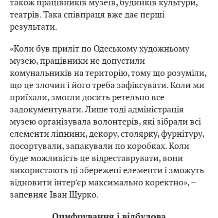
також працівників музеїв, будинків культури,
театрів. Така співпраця вже дає перші
результати.
«Коли був приліт по Одеському художньому
музею, працівники не допустили
комунальників на територію, тому що розуміли,
що це злочин і його треба зафіксувати. Коли ми
приїхали, змогли досить ретельно все
задокументувати. Лише тоді адміністрація
музею організувала волонтерів, які зібрали всі
елементи ліпнини, декору, столярку, фурнітуру,
посортували, запакували по коробках. Коли
буде можливість це відреставрувати, вони
використають ці збережені елементи і зможуть
відновити інтер’єр максимально коректно», –
запевняє Іван Щурко.
Оцифрування і відбудова