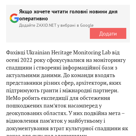
Якщо хочете читати головні новини дня
оперативно
Додайте ZAXID.NET у вибрані в Google
Додати
Фахівці Ukrainian Heritage Monitoring Lab від
осені 2022 року сфокусувалися на моніторингу
спадщини і створенні інформаційної бази з
актуальними даними. До команди входять
представники різних сфер, архітектори, яких
підтримують гранти і міжнародні партнери.
HeMo робить експедиції для обстеження
пошкоджених пам’яток насамперед у
деокупованих областях. У них подвійна мета –
відновлення пам’яток у майбутньому і
документування втрат культурної спадщини як
доказ для суду над злочинцями.