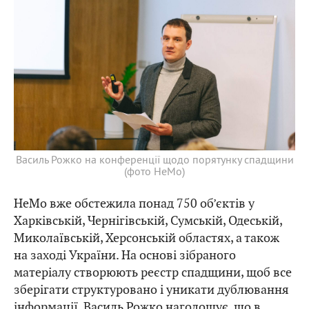
Василь Рожко на конференції щодо порятунку спадщини
(фото HeMo)
HeMo вже обстежила понад 750 об’єктів у
Харківській, Чернігівській, Сумській, Одеській,
Миколаївській, Херсонській областях, а також
на заході України. На основі зібраного
матеріалу створюють реєстр спадщини, щоб все
зберігати структуровано і уникати дублювання
інформації. Василь Рожко наголошує, що в