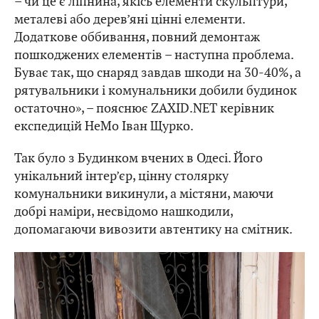
– чи це є ліпнина, якісь елементи скульптури,
металеві або дерев’яні цінні елементи.
Додаткове оббивання, повний демонтаж
пошкоджених елементів – наступна проблема.
Буває так, що снаряд завдав шкоди на 30-40%, а
рятувальники і комунальники добили будинок
остаточно», – пояснює ZAXID.NET керівник
експедицій HeMo Іван Щурко.
Так було з Будинком вчених в Одесі. Його
унікальний інтер’єр, цінну столярку
комунальники викинули, а містяни, маючи
добрі наміри, несвідомо нашкодили,
допомагаючи вивозити автентику на смітник.