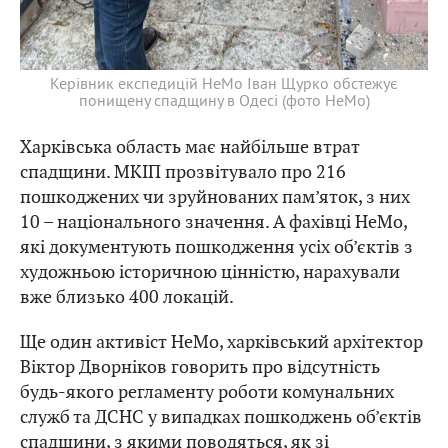
Керівник експедицій HeMo Іван Щурко обстежує
понищену спадщину в Одесі (фото HeMo)
Харківська область має найбільше втрат
спадщини. МКІП прозвітувало про 216
пошкоджених чи зруйнованих пам’яток, з них
10 – національного значення. А фахівці HeMo,
які документують пошкодження усіх об’єктів з
художньою історичною цінністю, нарахували
вже близько 400 локацій.
Ще один активіст HeMo, харківський архітектор
Віктор Дворніков говорить про відсутність
будь-якого регламенту роботи комунальних
служб та ДСНС у випадках пошкоджень об’єктів
спадщини, з якими поводяться, як зі