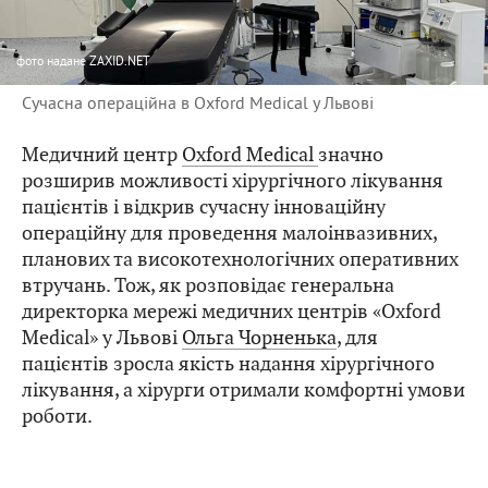
фото
надане ZAXID.NET
Сучасна операційна в Oxford Medical у Львові
Медичний центр
Oxford Medical
значно
розширив можливості хірургічного лікування
пацієнтів і відкрив сучасну інноваційну
операційну для проведення малоінвазивних,
планових та високотехнологічних оперативних
втручань. Тож, як розповідає генеральна
директорка мережі медичних центрів «Oxford
Medical» у Львові
Ольга Чорненька
, для
пацієнтів зросла якість надання хірургічного
лікування, а хірурги отримали комфортні умови
роботи.