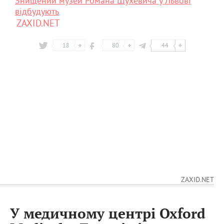
Знищений музей Романа Шухевича у Львові
відбудують
ZAXID.NET
18
80
44
ZAXID.NET
У медичному центрі Oxford