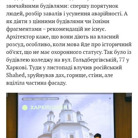
звичайними будівлями: спершу порятунок
людей, розбір завалів і усунення аварійності. А
як діяти з цінними будівлями чи їхніми
фрагментами – рекомендацій не існує.
Архітектор каже, що вони діють на власний
розсуд, особливо, коли мова йде про історичний
об’єкт, що не має охоронного статусу. Так було із
будівлею коледжу на вул. Гольдбергівській, 77 у
Харкові. Туди у листопаді влучив російський
Shahed, зруйнував дах, горище, стіни, але
вціліла частина фасаду.