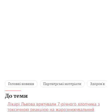
Головні новини
Партнерські матеріали
Здоров'я
До теми
Лікарі Львова врятували 7-річного хлопчика з
токсичною реакцією на жарознижувальний