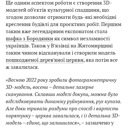
Ще одним аспектом роботи є створення 3D-
моделей об’єктів культурної спадщини, що
згодом дозволяє отримати будь-які необхідні
креслення будівлі для проєктних робіт. Першим
таким вже легендарним експонатом стала
шафка з Бородянки
як символ незламності
українців. Також у В’язівці на Житомирщині
таким чином відсканували і створили модель
пошкодженої дерев’яної церкви
, яка потім все
ж завалилася.
«
Весною 2022 року зробили фотограмметричну
3D-модель, восени – детальне лазерне
сканування. Склавши моделі докупи, можна було
відслідковувати динаміку руйнування, рух купола.
Але доки тривали роздуми про спосіб і вартість
порятунку – церква завалилася, і її детальна 3D-
модель – єдине, що залишилося
», – зазначено у