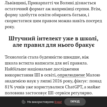
Львівщині, Прикарпатті чи Волині дізнається
остаточний формат аж наприкінці серпня. Втім,
форму здобуття освіти обирають батьки, і
скористатися цим правом можна навіть посеред
року.
Штучний інтелект уже в школі,
але правил для нього бракує
Технологія стала буденністю швидше, ніж
школа встигла написати для неї правила.
Найбільше національне дослідження
використання ШІ в освіті,
оприлюднене
Малою
академією наук у липні 2026 року, фіксує: понад
81% учнів уже користувалися ChatGPT, а майже
половина застосовує ШІ-сервіси регулярно.
Змінилася й мета: якщо у 2023 році школярі
Ми використовуємо
Куки!
ГАРАЗД
зверталися до алгоритмів переважно заради