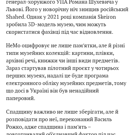
генерал-хорунжого УПА Романа Шухевича у
Львові. Його у новорічну ніч знищив російський
Shahed. Однак у 2021 році компанія Skeiron
зробила 3D-модель музею, чим можуть
скористатися фахівці під час відновлення.
HeMo оцифровує не лише пам’ятки, але й різні
типи музейних колекцій: картини, плівки,
архівні речі, книжки чи інші види предметів.
Зараз стартував пілотний проєкт у чотирьох
перших музеях, надалі це буде програма
електронного обліку музейних предметів, тому
що досі в Україні він був ненадійний
паперовий.
Спадщину важливо не лише зберігати, але й
розповідати про неї, переконаний Василь
Рожко, адже спадщина і пам’ять –
довготривалий об’єднавчий фактор під час