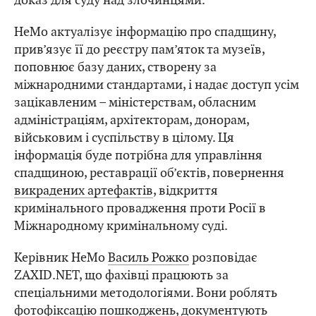
HeMo актуалізує інформацію про спадщину,
прив’язує її до реєстру пам’яток та музеїв,
поповнює базу даних, створену за
міжнародними стандартами, і надає доступ усім
зацікавленим – міністерствам, обласним
адміністраціям, архітекторам, донорам,
військовим і суспільству в цілому. Ця
інформація буде потрібна для управління
спадщиною, реставрації об’єктів, повернення
викрадених артефактів
, відкриття
кримінального провадження проти Росії в
Міжнародному кримінальному суді.
Керівник HeMo
Василь Рожко
розповідає
ZAXID.NET, що фахівці працюють за
спеціальними методологіями. Вони роблять
фотофіксацію пошкоджень, документують