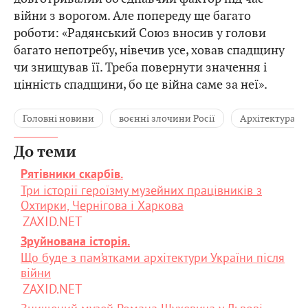
війни з ворогом. Але попереду ще багато
роботи: «Радянський Союз вносив у голови
багато непотребу, нівечив усе, ховав спадщину
чи знищував її. Треба повернути значення і
цінність спадщини, бо це війна саме за неї».
Головні новини
воєнні злочини Росії
Архітектура
До теми
Рятівники скарбів.
Три історії героїзму музейних працівників з
Охтирки, Чернігова і Харкова
ZAXID.NET
Зруйнована історія.
Що буде з пам’ятками архітектури України після
війни
ZAXID.NET