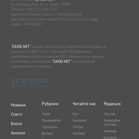
пл. Галицька, буд. 15, м. Львів, 79008
Телефон
+380 (32) 229-77-77
Адреса електронної пошти —
info@zaxid.net
Ідентифікатор онлайн-медіа в Реєстрі суб'єктів у сфері
медіа — R40-06155
"ZAXID.NET "
працює за підтримки Європейського фонду за
демократію (EED). Зміст публікацій не обов’язково
відображає офіційну позицію EED. Інформація чи погляди,
висловлені у публікаціях
"ZAXID.NET "
є виключною
відповідальністю редакції.
Рубрики
Читайте нас
Редакція
Новини
Статті
Львів
Rss
Про нас
Прикарпаття
Facebook
Редакційна
Блоги
політика
Тернопіль
Twitter
Команда
Анонси
Волинь
YouTube
Контакти