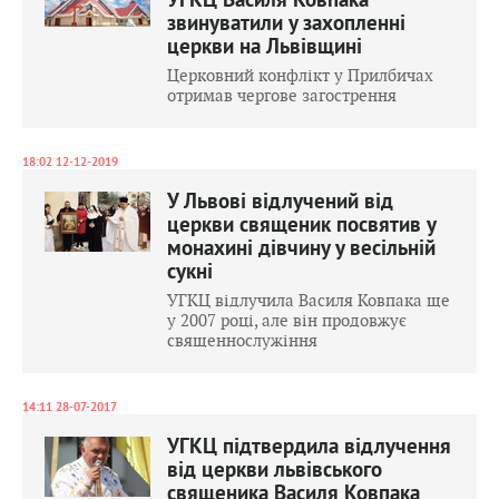
УГКЦ Василя Ковпака
звинуватили у захопленні
церкви на Львівщині
Церковний конфлікт у Прилбичах
отримав чергове загострення
18:02 12-12-2019
У Львові відлучений від
церкви священик посвятив у
монахині дівчину у весільній
сукні
УГКЦ відлучила Василя Ковпака ще
у 2007 році, але він продовжує
священнослужіння
14:11 28-07-2017
УГКЦ підтвердила відлучення
від церкви львівського
священика Василя Ковпака