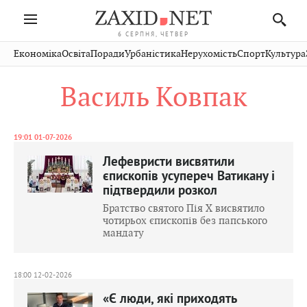
6 СЕРПНЯ, ЧЕТВЕР
Івано-
Публікації
Авто
Словко
Культура
Економіка
Освіта
Поради
Урбаністика
Нерухомість
Спорт
Культура
Стрий
Рівне
Франківськ
Світ
Економіка
Рецепти
Здоров'я
Дрогобич
Львів
Тернопіль
Василь Ковпак
Кіно
Дім
Спорт
Краєзнавство
Хмельницький
Чернівці
Волинь
Фото
Освіта
Нерухомість
Домашні
Вінниця
Шептицький
Закарпаття
тварини
19:01 01-07-2026
Лефевристи висвятили
єпископів усупереч Ватикану і
підтвердили розкол
Братство святого Пія Х висвятило
чотирьох єпископів без папського
мандату
18:00 12-02-2026
«Є люди, які приходять