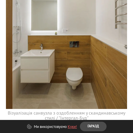
Візуалізація санвузла з оздобленням у скандинавському
стилі / "Інтергал-Буд"
Ми використовуємо
Куки!
ГАРАЗД
У квартирі після послуги «Ремонт під ключ»