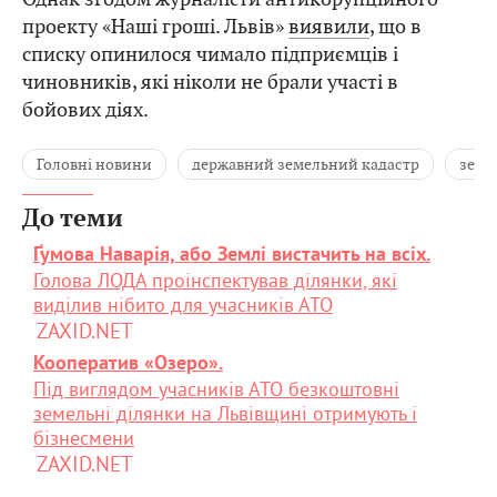
проекту «Наші гроші. Львів»
виявили
, що в
списку опинилося чимало підприємців і
чиновників, які ніколи не брали участі в
бойових діях.
Головні новини
державний земельний кадастр
земл
До теми
Ґумова Наварія, або Землі вистачить на всіх.
Голова ЛОДА проінспектував ділянки, які
виділив нібито для учасників АТО
ZAXID.NET
Кооператив «Озеро».
Під виглядом учасників АТО безкоштовні
земельні ділянки на Львівщині отримують і
бізнесмени
ZAXID.NET