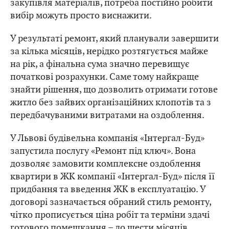
закупівля матеріалів, потреба постійно робити
вибір можуть просто виснажити.
У результаті ремонт, який планували завершити
за кілька місяців, нерідко розтягується майже
на рік, а фінальна сума значно перевищує
початкові розрахунки. Саме тому найкраще
знайти рішення, що дозволить отримати готове
житло без зайвих організаційних клопотів та з
передбачуваними витратами на оздоблення.
У Львові будівельна компанія «Інтергал-Буд»
запустила послугу «Ремонт під ключ». Вона
дозволяє замовити комплексне оздоблення
квартири в ЖК компанії «Інтергал-Буд» після її
придбання та введення ЖК в експлуатацію. У
договорі зазначається обраний стиль ремонту,
чітко прописується ціна робіт та терміни здачі
готового помешкання – до шести місяців.