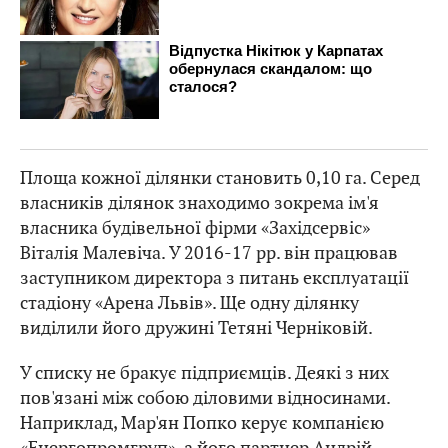
Площа кожної ділянки становить 0,10 га. Серед
власників ділянок знаходимо зокрема ім'я
власника будівельної фірми «Західсервіс»
Віталія Малевіча. У 2016-17 рр. він працював
заступником директора з питань експлуатації
стадіону «Арена Львів». Ще одну ділянку
виділили його дружині Тетяні Черніковій.
У списку не бракує підприємців. Деякі з них
пов'язані між собою діловими відносинами.
Наприклад, Мар'ян Попко керує компанією
«Енергопромгруп», а його партнер Андрій