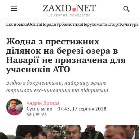
10 СЕРПНЯ, ПОНЕДІЛОК
Івано-
Публікації
Авто
Словко
Культура
Економіка
Освіта
Поради
Урбаністика
Нерухомість
Спорт
Культура
Стрий
Рівне
Франківськ
Світ
Економіка
Рецепти
Здоров'я
Дрогобич
Львів
Тернопіль
Жодна з престижних
Кіно
Дім
Спорт
Краєзнавство
Хмельницький
Чернівці
Волинь
ділянок на березі озера в
Фото
Освіта
Нерухомість
Домашні
Вінниця
Шептицький
Наварії не призначена для
Закарпаття
тварини
учасників АТО
Згідно з документами, найкращу землю
отримали екс-чиновники та підприємці
Андрій Дрозда
Суспільство —
07:45, 17 серпня 2018
0
93