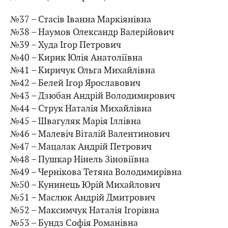
№37 – Стасів Іванна Маркіянівна
№38 – Наумов Олександр Валерійович
№39 – Худа Ігор Петрович
№40 – Кирик Юлія Анатоліївна
№41 – Киричук Ольга Михайлівна
№42 – Белей Ігор Ярославович
№43 – Дзюбан Андрій Володимирович
№44 – Струк Наталія Михайлівна
№45 – Швагуляк Марія Іллівна
№46 – Малевіч Віталій Валентинович
№47 – Мацалак Андрій Петрович
№48 – Пушкар Нінель Зіновіївна
№49 – Чернікова Тетяна Володимирівна
№50 – Кунинець Юрій Михайлович
№51 – Маслюк Андрій Дмитрович
№52 – Максимчук Наталія Ігорівна
№53 – Бундз Софія Романівна