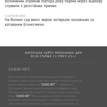
Волинянин отримав півтора року тюрми через відмову
служити з релігійних причин
11:10 05-04-2024
На Волині суд виніс вирок чотирьом чоловікам за
катування бізнесмена
МАТЕРІАЛИ САЙТУ ПРИЗНАЧЕНІ ДЛЯ
ОСІБ СТАРШЕ 21 РОКУ (21+)
ZAXID.NET
При цитуванні і використанні будь-яких матеріалів в
Інтернеті відкриті для пошукових систем гіперпосилання не
нижче першого абзацу на
"ZAXID.NET "
— обов’язкові.
Цитування і використання матеріалів у оффлайн-медіа,
Мобільних додатках, SmartTV можливе лише з письмової
згоди
"ZAXID.NET "
. Всі комерційні рекламні матеріали
позначені словами «Спецпроєкт», «Новини компаній» чи
«Партнерський матеріал». Детальніше щодо реклами та