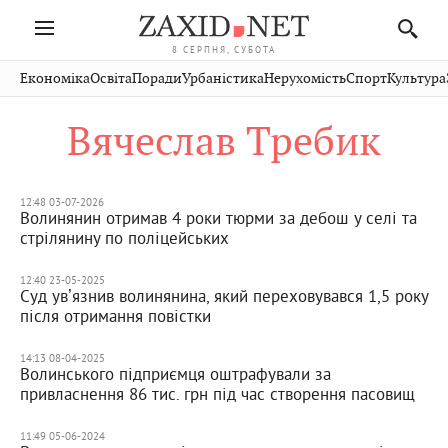
8 СЕРПНЯ, СУБОТА
Івано-
Публікації
Авто
Словко
Культура
Економіка
Освіта
Поради
Урбаністика
Нерухомість
Спорт
Культура
Стрий
Рівне
Франківськ
Світ
Економіка
Рецепти
Здоров'я
Дрогобич
Львів
Тернопіль
Вячеслав Требик
Кіно
Дім
Спорт
Краєзнавство
Хмельницький
Чернівці
Волинь
Фото
Освіта
Нерухомість
Домашні
Вінниця
Шептицький
Закарпаття
тварини
12:48 03-07-2026
Волинянин отримав 4 роки тюрми за дебош у селі та
стрілянину по поліцейських
12:40 23-05-2025
Суд увʼязнив волинянина, який переховувався 1,5 року
після отримання повістки
14:13 08-04-2025
Волинського підприємця оштрафували за
привласнення 86 тис. грн під час створення пасовищ
11:49 05-06-2024