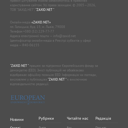
правил цитування можна ознайомитись в правилах
користування сайтом. Усі права захищені. © 2005—2026,
ТОВ “ЗАХІД.НЕТ”,
"ZAXID.NET "
.
Онлайн-медіа
«ZAXID.NET»
пл. Галицька, буд. 15, м. Львів, 79008
Телефон
+380 (32) 229-77-77
Адреса електронної пошти —
info@zaxid.net
Ідентифікатор онлайн-медіа в Реєстрі суб'єктів у сфері
медіа — R40-06155
"ZAXID.NET "
працює за підтримки Європейського фонду за
демократію (EED). Зміст публікацій не обов’язково
відображає офіційну позицію EED. Інформація чи погляди,
висловлені у публікаціях
"ZAXID.NET "
є виключною
відповідальністю редакції.
Рубрики
Читайте нас
Редакція
Новини
Львів
Rss
Про нас