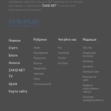
"ZAXID.NET "
працює за підтримки Європейського фонду за
демократію (EED). Зміст публікацій не обов’язково
відображає офіційну позицію EED. Інформація чи погляди,
висловлені у публікаціях
"ZAXID.NET "
є виключною
відповідальністю редакції.
Рубрики
Читайте нас
Редакція
Новини
Статті
Львів
Rss
Про нас
Прикарпаття
Facebook
Редакційна
Блоги
політика
Тернопіль
Twitter
Команда
Анонси
Волинь
YouTube
Контакти
Закарпаття
ZAXID.NET
Напишіть нам
Чернівці
TV
Реклама на
Рівне
сайті
Архів
Хмельницький
Правила
користування
Карта сайту
сайтом
Політика