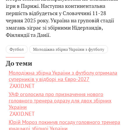
ігри в Парижі. Наступна континентальна
першість відбудеться у Словаччині 11-28
червня 2025 року. Україна на груповій стадії
змагань зіграє зі збірними Нідерландів,
Фінляндії та Данії.
Футбол
Молодіжна збірна України з футболу
До теми
Молодіжна збірна України з футболу отримала
суперників у відборі на Євро-2027
ZAXID.NET
УАФ оголосила про призначення нового
головного тренера одразу для двох збірних
України
ZAXID.NET
Юрій Мороз покинув посаду головного тренера
юнацької збірної України