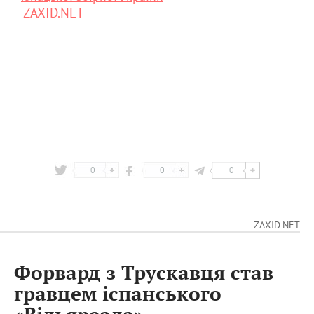
ZAXID.NET
0
0
0
ZAXID.NET
Форвард з Трускавця став
гравцем іспанського