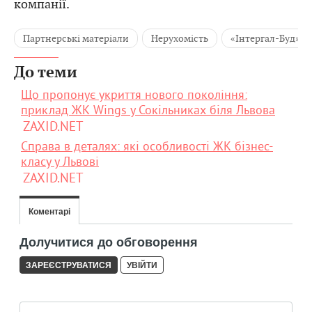
номером 067 077 22 00 та на офіційних ресурсах
компанії.
Партнерські матеріали
Нерухомість
«Інтергал-Буд»
До теми
Що пропонує укриття нового покоління:
приклад ЖК Wings у Сокільниках біля Львова
ZAXID.NET
Справа в деталях: які особливості ЖК бізнес-
класу у Львові
ZAXID.NET