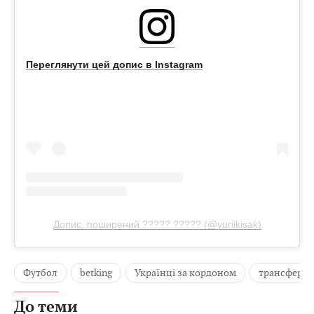
Переглянути цей допис в Instagram
Допис, поширений ????? ????? (@yuriikisak)
Футбол
betking
Українці за кордоном
трансфер
До теми