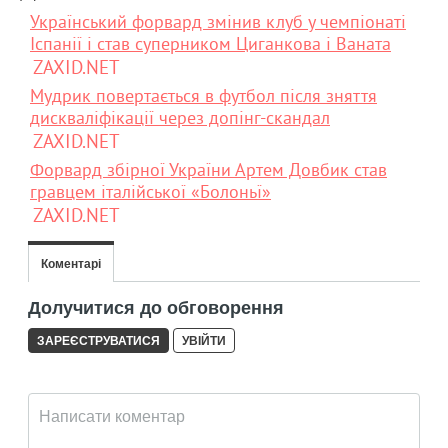
Український форвард змінив клуб у чемпіонаті
Іспанії і став суперником Циганкова і Ваната
ZAXID.NET
Мудрик повертається в футбол після зняття
дискваліфікації через допінг-скандал
ZAXID.NET
Форвард збірної України Артем Довбик став
гравцем італійської «Болоньї»
ZAXID.NET