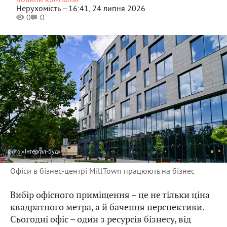
новини компаній
Нерухомість —
16:41, 24 липня 2026
0
0
фото
«Інтергал-Буд»
Офіси в бізнес-центрі MillTown працюють на бізнес
Вибір офісного приміщення – це не тільки ціна
квадратного метра, а й бачення перспективи.