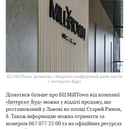
БЦ MillTown дозволяє створити комфортний ритм життя
/ «Інтергал-Буд»
Дізнатися більше про БЦ MillTown від компанії
«Інтергал-Буд»
можна у відділі продажу, що
розташований у Львові на площі Старий Ринок,
8. Також інформацію можна отримати за