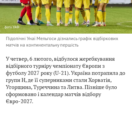
фото
УАФ
Підопічні Унаї Мельгоси дізнались графік відбіркових
матчів на континентальну першість
У четвер, 6 лютого, відбулося жеребкування
відбірного турніру чемпіонату Європи з
футболу 2027 року (U-21). Україна потрапила до
групи H, де її суперниками стали Хорватія,
Угорщина, Туреччина та Литва. Пізніше було
сформовано і календар матчів відбору
Євро-2027.