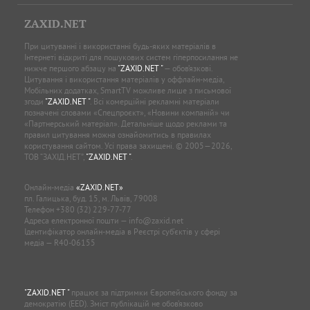
МАТЕРІАЛИ САЙТУ ПРИЗНАЧЕНІ ДЛЯ
ОСІБ СТАРШЕ 21 РОКУ (21+)
ZAXID.NET
При цитуванні і використанні будь-яких матеріалів в
Інтернеті відкриті для пошукових систем гіперпосилання не
нижче першого абзацу на
"ZAXID.NET "
— обов’язкові.
Цитування і використання матеріалів у оффлайн-медіа,
Мобільних додатках, SmartTV можливе лише з письмової
згоди
"ZAXID.NET "
. Всі комерційні рекламні матеріали
позначені словами «Спецпроєкт», «Новини компаній» чи
«Партнерський матеріал». Детальніше щодо реклами та
правил цитування можна ознайомитись в правилах
користування сайтом. Усі права захищені. © 2005—2026,
ТОВ “ЗАХІД.НЕТ”,
"ZAXID.NET "
.
Онлайн-медіа
«ZAXID.NET»
пл. Галицька, буд. 15, м. Львів, 79008
Телефон
+380 (32) 229-77-77
Адреса електронної пошти —
info@zaxid.net
Ідентифікатор онлайн-медіа в Реєстрі суб'єктів у сфері
медіа — R40-06155