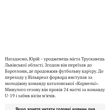
Нагадаємо, Юрій – уродженець міста Трускавець
Львівської області. Згодом він переїхав до
Барселони, де продовжив футбольну кар'єру. До
переходу у Вільяреал форвард виступав за
молодіжну команду каталонської «Корнельї».
Минулого сезону він провів 24 матчі за команду
U-19 і забив вісім м’ячів.
Якщо хочете читати головні новини дня