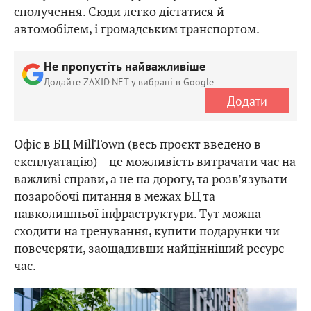
Замарстинів) і має зручне транспортне
сполучення. Сюди легко дістатися й
автомобілем, і громадським транспортом.
Не пропустіть найважливіше
Додайте ZAXID.NET у вибрані в Google
Додати
Офіс в БЦ MillTown (весь проєкт введено в
експлуатацію) – це можливість витрачати час на
важливі справи, а не на дорогу, та розв’язувати
позаробочі питання в межах БЦ та
навколишньої інфраструктури. Тут можна
сходити на тренування, купити подарунки чи
повечеряти, заощадивши найцінніший ресурс –
час.