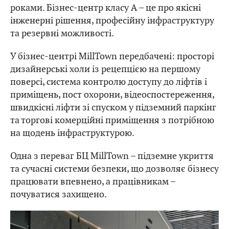
ситуаціях та здатним працювати без збоїв
роками. Бізнес-центр класу А – це про якісні
інженерні рішення, професійну інфраструктуру
та резервні можливості.
У бізнес-центрі MillTown передбачені: просторі
дизайнерські холи із рецепцією на першому
поверсі, система контролю доступу до ліфтів і
приміщень, пост охорони, відеоспостереження,
швидкісні ліфти зі спуском у підземний паркінг
та торгові комерційні приміщення з потрібною
на щодень інфраструктурою.
Одна з переваг БЦ MillTown – підземне укриття
та сучасні системи безпеки, що дозволяє бізнесу
працювати впевнено, а працівникам –
почуватися захищено.