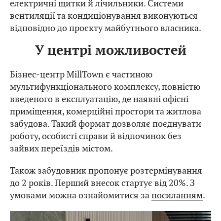
підключення водопостачання та каналізації,
електричні щитки й лічильники. Системи
вентиляції та кондиціонування виконуються
відповідно до проєкту майбутнього власника.
У центрі можливостей
Бізнес-центр MillTown є частиною
мультифункціонального комплексу, повністю
введеного в експлуатацію, де наявні офісні
приміщення, комерційні простори та житлова
забудова. Такий формат дозволяє поєднувати
роботу, особисті справи й відпочинок без
зайвих переїздів містом.
Також забудовник пропонує розтермінування
до 2 років. Перший внесок стартує від 20%. З
умовами можна ознайомитися за
посиланням
.