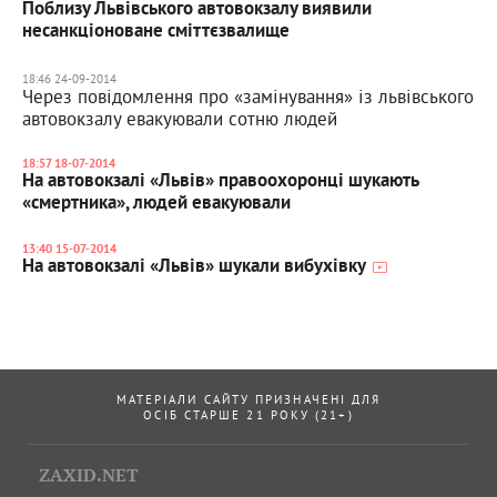
Поблизу Львівського автовокзалу виявили
несанкціоноване сміттєзвалище
18:46 24-09-2014
Через повідомлення про «замінування» із львівського
автовокзалу евакуювали сотню людей
18:57 18-07-2014
На автовокзалі «Львів» правоохоронці шукають
«смертника», людей евакуювали
13:40 15-07-2014
На автовокзалі «Львів» шукали вибухівку
МАТЕРІАЛИ САЙТУ ПРИЗНАЧЕНІ ДЛЯ
ОСІБ СТАРШЕ 21 РОКУ (21+)
ZAXID.NET