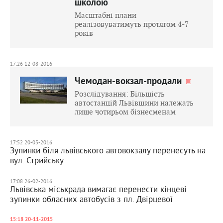
школою
Масштабні плани
реалізовуватимуть протягом 4-7
років
17:26 12-08-2016
Чемодан-вокзал-продали
Розслідування: Більшість
автостанцій Львівщини належать
лише чотирьом бізнесменам
17:52 20-05-2016
Зупинки біля львівського автовокзалу перенесуть на
вул. Стрийську
17:08 26-02-2016
Львівська міськрада вимагає перенести кінцеві
зупинки обласних автобусів з пл. Двірцевої
15:18 20-11-2015