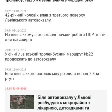
Тролейбус №23 у Львові змінить маршрут руху
10:25 14-01-2021
42-річний чоловік впав з третього поверху
Львівського автовокзалу
09:54 03-11-2020
На львівському автовокзалі почали робити ПЛР-тести
для пасажирів
20:41 11-12-2019
У січні львівський тролейбусний маршрут №22
продовжать до автовокзалу
09:48 12-04-2019
Біля львівського автовокзалу розлили понад 2,5 кг
ртуті
14:18 31-08-2018
Біля автовокзалу у Львові
розбудують мікрорайон з
лікарнею, дитсадками та