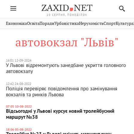
10 СЕРПНЯ, ПОНЕДІЛОК
Івано-
Публікації
Авто
Словко
Культура
Економіка
Освіта
Поради
Урбаністика
Нерухомість
Спорт
Культура
Стрий
Рівне
Франківськ
Світ
Економіка
Рецепти
Здоров'я
Дрогобич
Львів
Тернопіль
автовокзал "Львів"
Кіно
Дім
Спорт
Краєзнавство
Хмельницький
Чернівці
Волинь
Фото
Освіта
Нерухомість
Домашні
Вінниця
Шептицький
Закарпаття
тварини
16:01 12-09-2024
У Львові відремонтують занедбане укриття головного
автовокзалу
12:42 24-08-2022
Поліція перевіряє повідомлення про замінування
вокзалів та ринків Львова
07:05 10-08-2022
Відсьогодні у Львові курсує новий тролейбусний
маршрут №38
18:06 05-08-2022