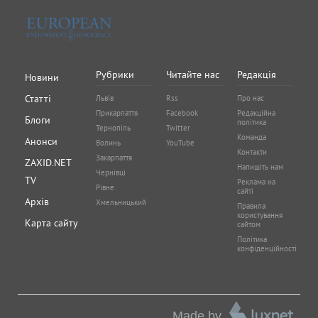
Рубрики
Читайте нас
Редакція
Новини
Статті
Львів
Rss
Про нас
Прикарпаття
Facebook
Редакційна
Блоги
політика
Тернопіль
Twitter
Команда
Анонси
Волинь
YouTube
Контакти
Закарпаття
ZAXID.NET
Напишіть нам
Чернівці
TV
Реклама на
Рівне
сайті
Архів
Хмельницький
Правила
користування
Карта сайту
сайтом
Політика
конфіденційності
Made by