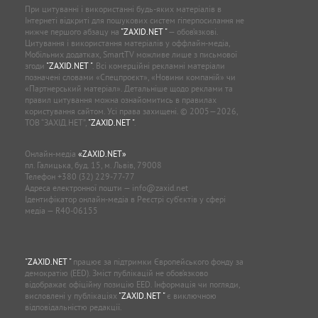
При цитуванні і використанні будь-яких матеріалів в
Інтернеті відкриті для пошукових систем гіперпосилання не
нижче першого абзацу на
"ZAXID.NET "
— обов’язкові.
Цитування і використання матеріалів у оффлайн-медіа,
Мобільних додатках, SmartTV можливе лише з письмової
згоди
"ZAXID.NET "
. Всі комерційні рекламні матеріали
позначені словами «Спецпроєкт», «Новини компаній» чи
«Партнерський матеріал». Детальніше щодо реклами та
правил цитування можна ознайомитись в правилах
користування сайтом. Усі права захищені. © 2005—2026,
ТОВ “ЗАХІД.НЕТ”,
"ZAXID.NET "
.
Онлайн-медіа
«ZAXID.NET»
пл. Галицька, буд. 15, м. Львів, 79008
Телефон
+380 (32) 229-77-77
Адреса електронної пошти —
info@zaxid.net
Ідентифікатор онлайн-медіа в Реєстрі суб'єктів у сфері
медіа — R40-06155
"ZAXID.NET "
працює за підтримки Європейського фонду за
демократію (EED). Зміст публікацій не обов’язково
відображає офіційну позицію EED. Інформація чи погляди,
висловлені у публікаціях
"ZAXID.NET "
є виключною
відповідальністю редакції.