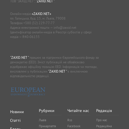
ТОВ “ЗАХІД.НЕТ”,
"ZAXID.NET "
.
Онлайн-медіа
«ZAXID.NET»
пл. Галицька, буд. 15, м. Львів, 79008
Телефон
+380 (32) 229-77-77
Адреса електронної пошти —
info@zaxid.net
Ідентифікатор онлайн-медіа в Реєстрі суб'єктів у сфері
медіа — R40-06155
"ZAXID.NET "
працює за підтримки Європейського фонду за
демократію (EED). Зміст публікацій не обов’язково
відображає офіційну позицію EED. Інформація чи погляди,
висловлені у публікаціях
"ZAXID.NET "
є виключною
відповідальністю редакції.
Рубрики
Читайте нас
Редакція
Новини
Статті
Львів
Rss
Про нас
Прикарпаття
Facebook
Редакційна