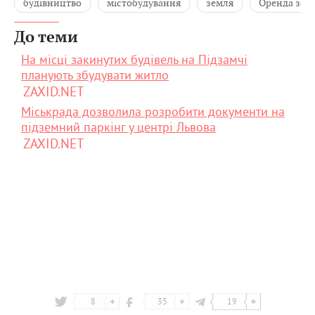
будівництво
містобудування
земля
Оренда зем
До теми
На місці закинутих будівель на Підзамчі
планують збудувати житло
ZAXID.NET
Міськрада дозволила розробити документи на
підземний паркінг у центрі Львова
ZAXID.NET
8
35
19