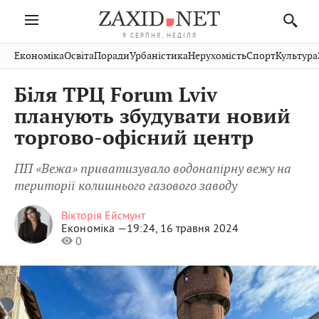
9 СЕРПНЯ, НЕДІЛЯ
Івано-
Публікації
Авто
Словко
Культура
Економіка
Освіта
Поради
Урбаністика
Нерухомість
Спорт
Культура
Стрий
Рівне
Франківськ
Світ
Економіка
Рецепти
Здоров'я
Дрогобич
Львів
Тернопіль
Біля ТРЦ Forum Lviv
Кіно
Дім
Спорт
Краєзнавство
Хмельницький
Чернівці
Волинь
планують збудувати новий
Фото
Освіта
Нерухомість
Домашні
Вінниця
Шептицький
торгово-офісний центр
Закарпаття
тварини
ПП «Вежа» приватизувало водонапірну вежу на
території колишнього газового заводу
Вікторія Ейсмунт
Економіка —
19:24, 16 травня 2024
0