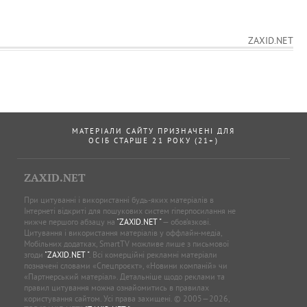
ZAXID.NET
МАТЕРІАЛИ САЙТУ ПРИЗНАЧЕНІ ДЛЯ
ОСІБ СТАРШЕ 21 РОКУ (21+)
ZAXID.NET
При цитуванні і використанні будь-яких матеріалів в
Інтернеті відкриті для пошукових систем гіперпосилання не
нижче першого абзацу на
"ZAXID.NET "
— обов’язкові.
Цитування і використання матеріалів у оффлайн-медіа,
Мобільних додатках, SmartTV можливе лише з письмової
згоди
"ZAXID.NET "
. Всі комерційні рекламні матеріали
позначені словами «Спецпроєкт», «Новини компаній» чи
«Партнерський матеріал». Детальніше щодо реклами та
правил цитування можна ознайомитись в правилах
користування сайтом. Усі права захищені. © 2005—2026,