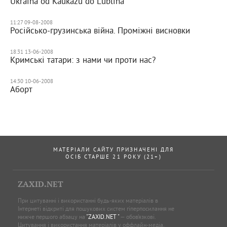
Ukraina od Kaukazu do Lublina
11:27 09-08-2008
Російсько-грузинська війна. Проміжні висновки
18:31 13-06-2008
Кримські татари: з нами чи проти нас?
14:30 10-06-2008
Аборт
МАТЕРІАЛИ САЙТУ ПРИЗНАЧЕНІ ДЛЯ
ОСІБ СТАРШЕ 21 РОКУ (21+)
ZAXID.NET
При цитуванні і використанні будь-яких матеріалів в
Інтернеті відкриті для пошукових систем гіперпосилання не
нижче першого абзацу на
"ZAXID.NET "
— обов’язкові.
Цитування і використання матеріалів у оффлайн-медіа,