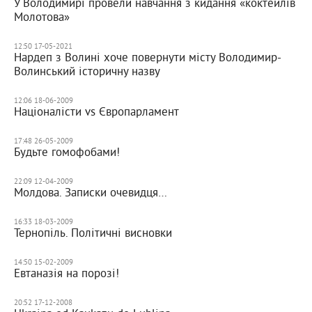
У Володимирі провели навчання з кидання «коктейлів
Молотова»
12:50 17-05-2021
Нардеп з Волині хоче повернути місту Володимир-
Волинський історичну назву
12:06 18-06-2009
Націоналісти vs Європарламент
17:48 26-05-2009
Будьте гомофобами!
22:09 12-04-2009
Молдова. Записки очевидця…
16:33 18-03-2009
Тернопіль. Політичні висновки
14:50 15-02-2009
Евтаназія на порозі!
20:52 17-12-2008