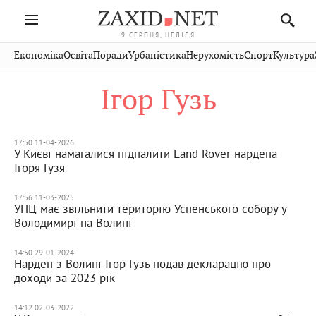
9 СЕРПНЯ, НЕДІЛЯ
Івано-
Публікації
Авто
Словко
Культура
Економіка
Освіта
Поради
Урбаністика
Нерухомість
Спорт
Культура
Стрий
Рівне
Франківськ
Світ
Економіка
Рецепти
Здоров'я
Дрогобич
Львів
Тернопіль
Ігор Гузь
Кіно
Дім
Спорт
Краєзнавство
Хмельницький
Чернівці
Волинь
Фото
Освіта
Нерухомість
Домашні
Вінниця
Шептицький
Закарпаття
тварини
17:50 11-04-2026
У Києві намагалися підпалити Land Rover нардепа
Ігоря Гузя
17:56 11-03-2025
УПЦ має звільнити територію Успенського собору у
Володимирі на Волині
14:50 29-01-2024
Нардеп з Волині Ігор Гузь подав декларацію про
доходи за 2023 рік
14:12 02-03-2022