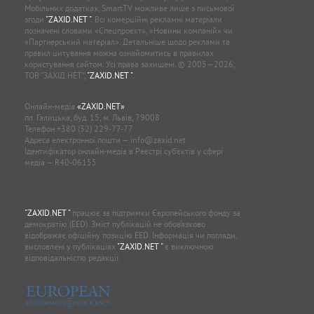
Мобільних додатках, SmartTV можливе лише з письмової
згоди
"ZAXID.NET "
. Всі комерційні рекламні матеріали
позначені словами «Спецпроєкт», «Новини компаній» чи
«Партнерський матеріал». Детальніше щодо реклами та
правил цитування можна ознайомитись в правилах
користування сайтом. Усі права захищені. © 2005—2026,
ТОВ “ЗАХІД.НЕТ”,
"ZAXID.NET "
.
Онлайн-медіа
«ZAXID.NET»
пл. Галицька, буд. 15, м. Львів, 79008
Телефон
+380 (32) 229-77-77
Адреса електронної пошти —
info@zaxid.net
Ідентифікатор онлайн-медіа в Реєстрі суб'єктів у сфері
медіа — R40-06155
"ZAXID.NET "
працює за підтримки Європейського фонду за
демократію (EED). Зміст публікацій не обов’язково
відображає офіційну позицію EED. Інформація чи погляди,
висловлені у публікаціях
"ZAXID.NET "
є виключною
відповідальністю редакції.