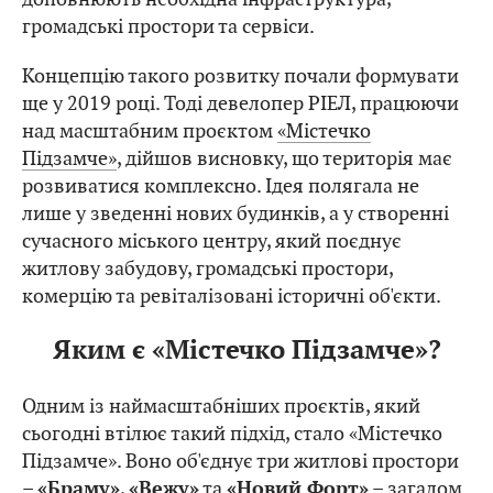
громадські простори та сервіси.
Концепцію такого розвитку почали формувати
ще у 2019 році. Тоді девелопер РІЕЛ, працюючи
над масштабним проєктом
«Містечко
Підзамче»
, дійшов висновку, що територія має
розвиватися комплексно. Ідея полягала не
лише у зведенні нових будинків, а у створенні
сучасного міського центру, який поєднує
житлову забудову, громадські простори,
комерцію та ревіталізовані історичні об'єкти.
Яким є «Містечко Підзамче»?
Одним із наймасштабніших проєктів, який
сьогодні втілює такий підхід, стало «Містечко
Підзамче». Воно об'єднує три житлові простори
–
,
та
– загалом
«Браму»
«Вежу»
«Новий Форт»