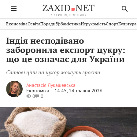
7 СЕРПНЯ, П'ЯТНИЦЯ
Івано-
Публікації
Авто
Словко
Культура
Економіка
Освіта
Поради
Урбаністика
Нерухомість
Спорт
Культура
Стрий
Рівне
Франківськ
Світ
Економіка
Рецепти
Здоров'я
Дрогобич
Львів
Тернопіль
Індія несподівано
Кіно
Дім
Спорт
Краєзнавство
Хмельницький
Чернівці
Волинь
заборонила експорт цукру:
Фото
Освіта
Нерухомість
Домашні
Вінниця
Шептицький
що це означає для України
Закарпаття
тварини
Світові ціни на цукор можуть зрости
Анастасія Лукашевська
Економіка —
14:45, 14 травня 2026
0
0