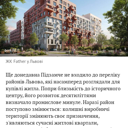
фото
РІЕЛ
ЖК Father у Львові
Ще донедавна Підзамче не входило до переліку
районів Львова, які насамперед розглядали для
купівлі житла. Попри близькість до історичного
центру, його розвиток десятиліттями
визначало промислове минуле. Наразі район
поступово змінюється: колишні виробничі
території змінюють своє призначення,
з'являються сучасні житлові квартали,