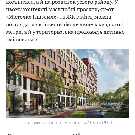
комплекси, а й на розвиток усього району. У
цьому контексті масштабні проєкти, як-от
«Містечко Підзамче» та ЖК Father, можна
розглядати як інвестицію не лише в квадратні
метри, а й у територію, яка продовжує активно
змінюватися.
Підзамче активно змінюється / Фото РІЕЛ