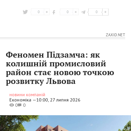
0
0
0
ZAXID.NET
Феномен Підзамча: як
колишній промисловий
район стає новою точкою
розвитку Львова
новини компаній
Економіка —
10:00, 27 липня 2026
0
0