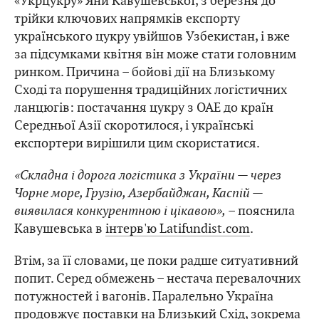
«Укрцукру» Яни Кавушевської, з березня до
трійки ключових напрямків експорту
українського цукру увійшов Узбекистан, і вже
за підсумками квітня він може стати головним
ринком. Причина – бойові дії на Близькому
Сході та порушення традиційних логістичних
ланцюгів: постачання цукру з ОАЕ до країн
Середньої Азії скоротилося, і українські
експортери вирішили цим скористатися.
«Складна і дорога логістика з України — через
Чорне море, Грузію, Азербайджан, Каспій —
виявилася конкурентною і цікавою»,
– пояснила
Кавушевська в
інтерв'ю Latifundist.com
.
Втім, за її словами, це поки радше ситуативний
попит. Серед обмежень – нестача перевалочних
потужностей і вагонів. Паралельно Україна
продовжує поставки на Близький Схід, зокрема