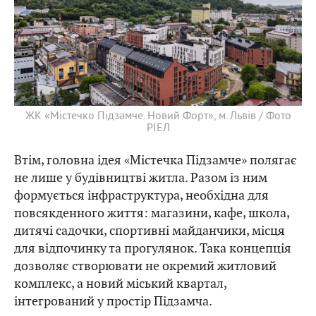
ЖК «Містечко Підзамче. Новий Форт», м. Львів / Фото
РІЕЛ
Втім, головна ідея «Містечка Підзамче» полягає
не лише у будівництві житла. Разом із ним
формується інфраструктура, необхідна для
повсякденного життя: магазини, кафе, школа,
дитячі садочки, спортивні майданчики, місця
для відпочинку та прогулянок. Така концепція
дозволяє створювати не окремий житловий
комплекс, а новий міський квартал,
інтегрований у простір Підзамча.