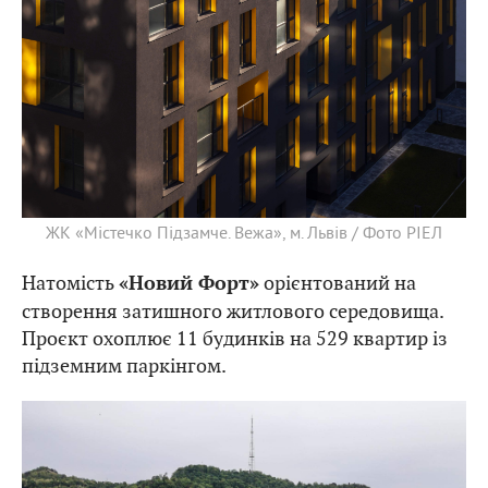
ЖК «Містечко Підзамче. Вежа», м. Львів / Фото РІЕЛ
Натомість
орієнтований на
«Новий Форт»
створення затишного житлового середовища.
Проєкт охоплює 11 будинків на 529 квартир із
підземним паркінгом.