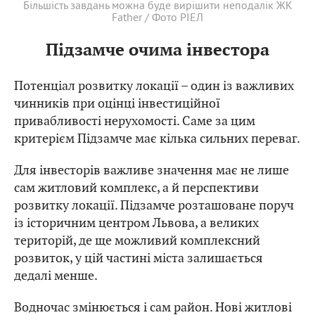
Більшість завдань можна буде вирішити неподалік ЖК
Father / Фото РІЕЛ
Підзамче очима інвестора
Потенціал розвитку локації – один із важливих
чинників при оцінці інвестиційної
привабливості нерухомості. Саме за цим
критерієм Підзамче має кілька сильних переваг.
Для інвесторів важливе значення має не лише
сам житловий комплекс, а й перспективи
розвитку локації. Підзамче розташоване поруч
із історичним центром Львова, а великих
територій, де ще можливий комплексний
розвиток, у цій частині міста залишається
дедалі менше.
Водночас змінюється і сам район. Нові житлові