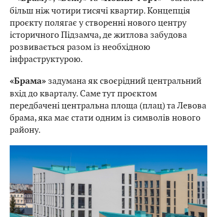
більш ніж чотири тисячі квартир. Концепція
проєкту полягає у створенні нового центру
історичного Підзамча, де житлова забудова
розвивається разом із необхідною
інфраструктурою.
задумана як своєрідний центральний
«Брама»
вхід до кварталу. Саме тут проєктом
передбачені центральна площа (плац) та Левова
брама, яка має стати одним із символів нового
району.