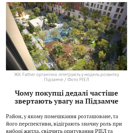
ЖК Father органічно інтегрують у модель розвитку
Підзамче / Фото РІЕЛ
Чому покупці дедалі частіше
звертають увагу на Підзамче
Район, у якому помешкання розташоване, та
його перспективи, відіграють значну роль при
виборі житла,
свідчить
опитування РІЕЛ та