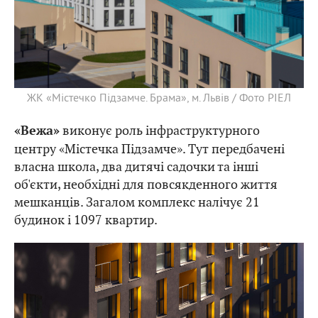
ЖК «Містечко Підзамче. Брама», м. Львів / Фото РІЕЛ
виконує роль інфраструктурного
«Вежа»
центру «Містечка Підзамче». Тут передбачені
власна школа, два дитячі садочки та інші
об'єкти, необхідні для повсякденного життя
мешканців. Загалом комплекс налічує 21
будинок і 1097 квартир.