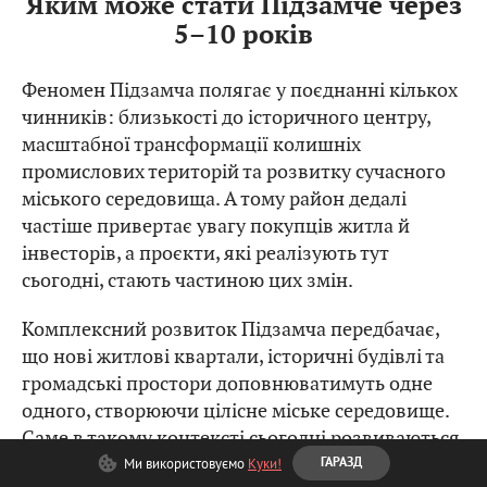
Яким може стати Підзамче через
5–10 років
Феномен Підзамча полягає у поєднанні кількох
чинників: близькості до історичного центру,
масштабної трансформації колишніх
промислових територій та розвитку сучасного
міського середовища. А тому район дедалі
частіше привертає увагу покупців житла й
інвесторів, а проєкти, які реалізують тут
сьогодні, стають частиною цих змін.
Комплексний розвиток Підзамча передбачає,
що нові житлові квартали, історичні будівлі та
громадські простори доповнюватимуть одне
одного, створюючи цілісне міське середовище.
Саме в такому контексті сьогодні розвиваються
«Містечко Підзамче» та ЖК Father.
Ми використовуємо
Куки!
ГАРАЗД