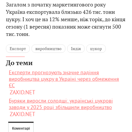
Загалом з початку маркетингового року
Україна експортувала близько 426 тис. тонн
цукру. І хоч це на 12% менше, ніж торік, до кінця
сезону (1 вересня) показник може сягнути 500
тис. тонн.
Експорт
виробництво
Індія
цукор
До теми
Експерти прогнозують значне падіння
виробництва цукру в Україні через обмеження
ЄС
ZAXID.NET
Буряки виросли солодші: українські цукрові
заводи у 2025 році збільшили виробництво
ZAXID.NET