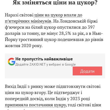
Як зміняться ціни на цукор?
Наразі світові
ціни на цукор впали до
п’ятирічних мінімумів
. На Лондонській біржі
ф’ючерси на білий цукор опустилися до 397
доларів за тонну, це мінус 28,5% за рік, а в Нью-
Йорку тростинний цукор подешевшав до рівнів
жовтня 2020 року.
Не пропустіть найважливіше
Додайте ZAXID.NET у вибрані в Google
Додати
Вихід Індії з ринку може підштовхнути світові
ціни на цукор вгору. Це підтверджує і
попередній досвід, коли Індія у 2023 році
припиняла постачання цукру
, тоді світові ціни