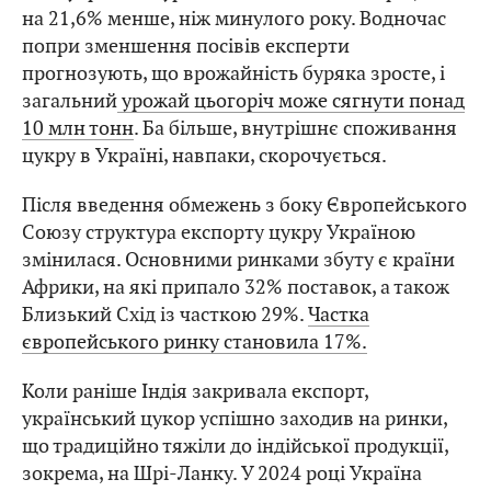
на 21,6% менше, ніж минулого року. Водночас
попри зменшення посівів експерти
прогнозують, що врожайність буряка зросте, і
загальний
урожай цьогоріч може сягнути понад
10 млн тонн
. Ба більше, внутрішнє споживання
цукру в Україні, навпаки, скорочується.
Після введення обмежень з боку Європейського
Союзу структура експорту цукру Україною
змінилася. Основними ринками збуту є країни
Африки, на які припало 32% поставок, а також
Близький Схід із часткою 29%.
Частка
європейського ринку становила 17%.
Коли раніше Індія закривала експорт,
український цукор успішно заходив на ринки,
що традиційно тяжіли до індійської продукції,
зокрема, на Шрі-Ланку. У 2024 році Україна