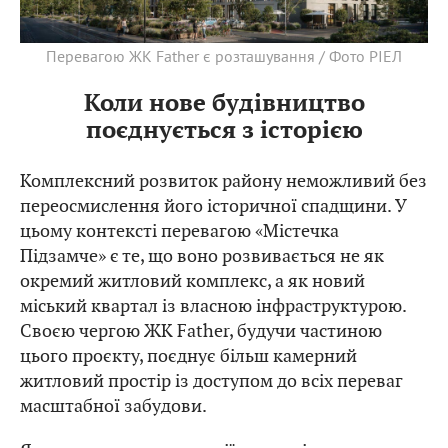
Перевагою ЖК Father є розташування / Фото РІЕЛ
Коли нове будівництво
поєднується з історією
Комплексний розвиток району неможливий без
переосмислення його історичної спадщини. У
цьому контексті перевагою «Містечка
Підзамче» є те, що воно розвивається не як
окремий житловий комплекс, а як новий
міський квартал із власною інфраструктурою.
Своєю чергою ЖК Father, будучи частиною
цього проєкту, поєднує більш камерний
житловий простір із доступом до всіх переваг
масштабної забудови.