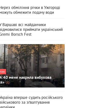
Через обміління річки в Ужгороді
можуть обмежити подачу води
У Варшаві всі майданчики
відмовилися приймати український
Gremi Borsch Fest
ртаж
4:40 мене накрила вибухова
ля»
Україна вперше судить російського
військового за зґвалтування
українки