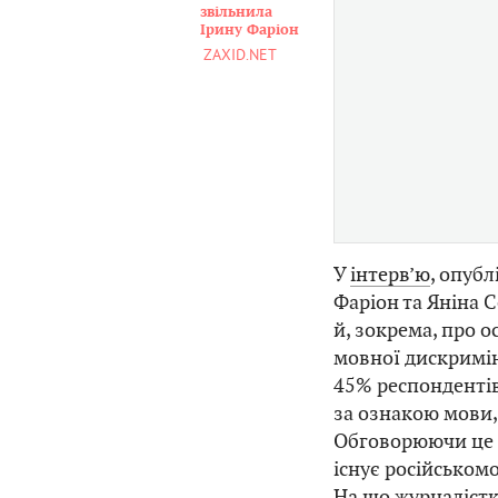
звільнила
Ірину Фаріон
ZAXID.NET
У
інтерв’ю
, опубл
Фаріон та Яніна 
й, зокрема, про 
мовної дискримін
45% респондентів
за ознакою мови,
Обговорюючи це о
існує російськомо
На що журналістк