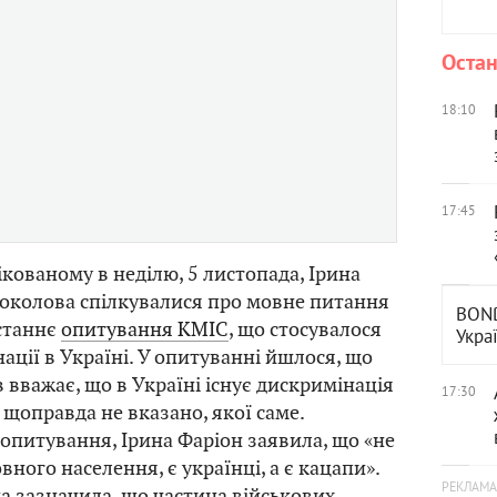
Остан
18:10
17:45
ікованому в неділю, 5 листопада, Ірина
Соколова спілкувалися про мовне питання
BOND
останнє
опитування КМІС
, що стосувалося
Укра
ації в Україні. У опитуванні йшлося, що
 вважає, що в Україні існує дискримінація
17:30
 щоправда не вказано, якої саме.
питування, Ірина Фаріон заявила, що «не
вного населення, є українці, а є кацапи».
а зазначила, що частина військових