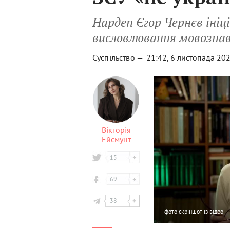
Нардеп Єгор Чернєв ініц
висловлювання мовознав
Суспільство —
21:42, 6 листопада 20
Вікторія
Ейсмунт
15
69
38
фото
скріншот із відео