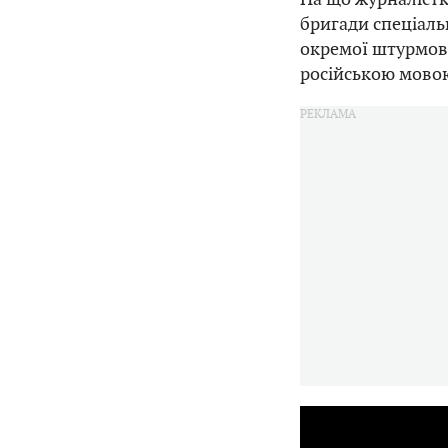
бригади спеціаль
окремої штурмово
російською мово