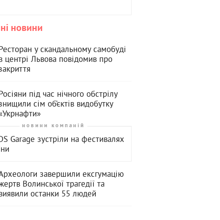
ні новини
Ресторан у скандальному самобуді
в центрі Львова повідомив про
закриття
Росіяни під час нічного обстрілу
знищили сім об’єктів видобутку
«Укрнафти»
новини компаній
S Garage зустріли на фестивалях
їни
Археологи завершили ексгумацію
жертв Волинської трагедії та
виявили останки 55 людей