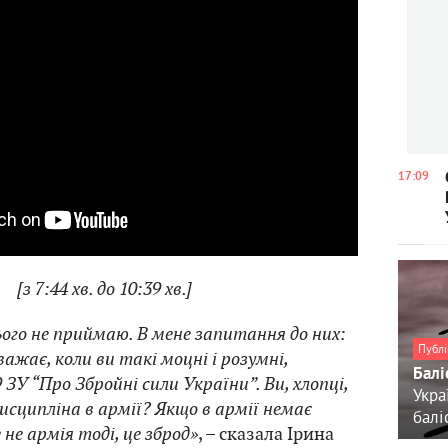
17:09
[з 7:44 хв. до 10:39 хв.]
ого не приймаю. В мене запитання до них:
Публі
важає, коли ви такі моцні і розумні,
Балі
 ЗУ “Про Збройні сили України”. Ви, хлопці,
Укра
исципліна в армії? Якщо в армії немає
балі
 не армія тоді, це зброд»
, – сказала Ірина