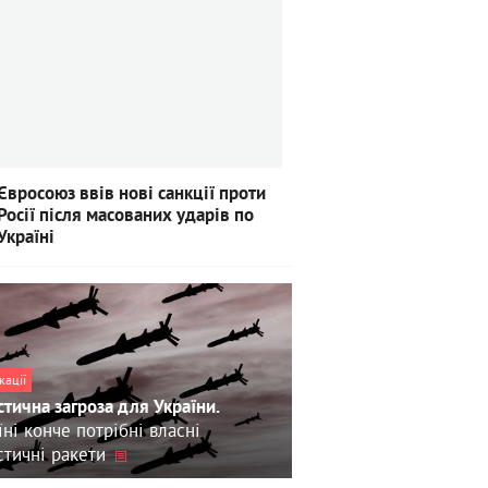
Євросоюз ввів нові санкції проти
Росії після масованих ударів по
Україні
кації
стична загроза для України.
їні конче потрібні власні
стичні ракети