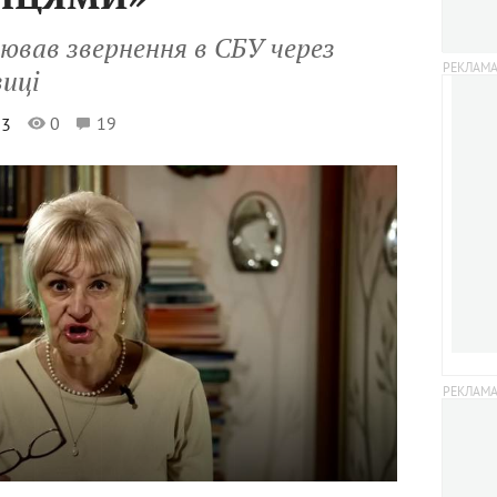
іював звернення в СБУ через
иці
0
19
23