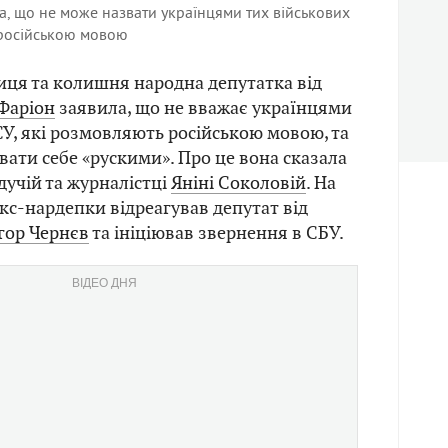
а, що не може назвати українцями тих військових
я російською мовою
ця та колишня народна депутатка від
Фаріон
заявила, що не вважає українцями
СУ, які розмовляють російською мовою, та
вати себе «рускими». Про це вона сказала
дучій та журналістці
Яніні Соколовій
. На
с-нардепки відреагував депутат від
гор Чернєв
та ініціював звернення в СБУ.
ВІДЕО ДНЯ