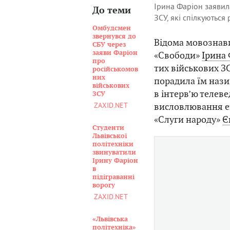
Ірина Фаріон заявил
До теми
ЗСУ, які спілкуютьс
Омбудсмен
звернувся до
Відома мовознави
СБУ через
заяви Фаріон
«Свободи»
Ірина 
про
тих військових З
російськомов
них
порадила їм нази
військових
в інтерв’ю телеве
ЗСУ
висловлювання ек
ZAXID.NET
«Слуги народу»
Є
Студенти
Львівської
політехніки
звинуватили
Ірину Фаріон
в
підіграванні
ворогу
ZAXID.NET
«Львівська
політехніка»