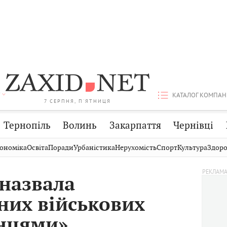
КАТАЛОГ КОМПАН
7 СЕРПНЯ, П'ЯТНИЦЯ
Тернопіль
Волинь
Закарпаття
Чернівці
Стрий
Публікації
Авто
ономіка
Освіта
Поради
Урбаністика
Нерухомість
Спорт
Культура
Здоро
Дрогобич
Світ
Економіка
 назвала
Хмельницький
Кіно
Дім
них військових
Вінниця
Фото
Освіта
їнцями»