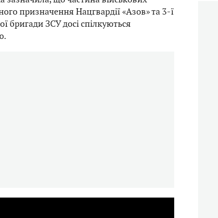
ного призначення Нацгвардії «Азов» та 3-ї
ї бригади ЗСУ досі спілкуються
ю.