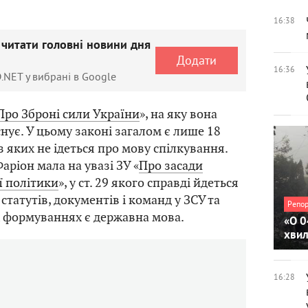
16:38
 читати головні новини дня
Додати
16:36
.NET у вибрані в Google
Про Зброні сили України
», на яку вона
снує. У цьому законі загалом є лише 18
із яких не ідеться про мову спілкування.
аріон мала на увазі ЗУ «
Про засади
ї політики
», у ст. 29 якого справді йдеться
статутів, документів і команд у ЗСУ та
Репо
 формуваннях є державна мова.
«О 0
хви
16:28