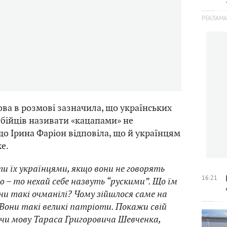
ова в розмові зазначила, що українських
бійців називати «кацапами» не
що Ірина Фаріон відповіла, що й українцям
е.
и їх українцями, якщо вони не говорять
16:21
 – то нехай себе назвуть “рускими”. Що їм
и такі очманілі? Чому зійшлося саме на
 Вони такі великі патріоти. Покажи свій
чи мову Тараса Григоровича Шевченка,