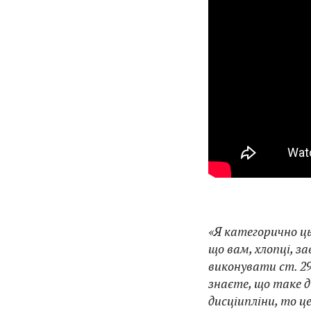
«Я категорично ць
що вам, хлопці, за
виконувати ст. 29
знаєте, що таке д
дисціипліни, то це