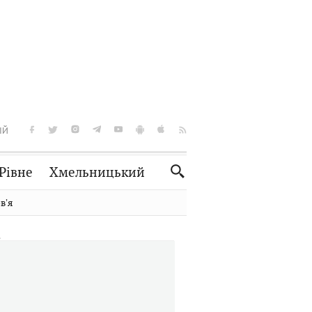
ІЙ
Рівне
Хмельницький
Словко
Культура
вʼя
Рецепти
Здоров'я
Спорт
Краєзнавство
Нерухомість
Домашні тварини