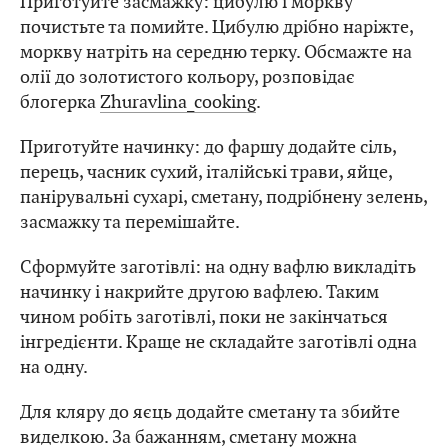
Приготуйте засмажку: цибулю і моркву
почистьте та помийте. Цибулю дрібно наріжте,
моркву натріть на середню терку. Обсмажте на
олії до золотистого кольору, розповідає
блогерка
Zhuravlina_cooking
.
Приготуйте начинку: до фаршу додайте сіль,
перець, часник сухий, італійські трави, яйце,
панірувальні сухарі, сметану, подрібнену зелень,
засмажку та перемішайте.
Сформуйте заготівлі: на одну вафлю викладіть
начинку і накрийте другою вафлею. Таким
чином робіть заготівлі, поки не закінчаться
інгредієнти. Краще не складайте заготівлі одна
на одну.
Для кляру до яєць додайте сметану та збийте
виделкою. За бажанням, сметану можна