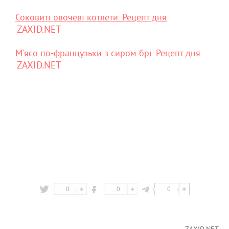
Соковиті овочеві котлети. Рецепт дня
ZAXID.NET
М'ясо по-французьки з сиром брі. Рецепт дня
ZAXID.NET
0
0
0
ZAXID.NET