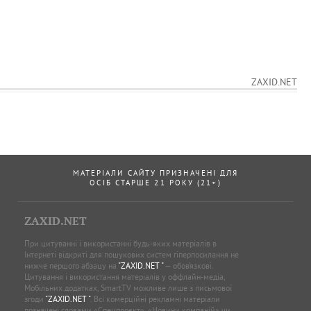
ZAXID.NET
МАТЕРІАЛИ САЙТУ ПРИЗНАЧЕНІ ДЛЯ
ОСІБ СТАРШЕ 21 РОКУ (21+)
ZAXID.NET
При цитуванні і використанні будь-яких матеріалів в
Інтернеті відкриті для пошукових систем гіперпосилання не
нижче першого абзацу на
"ZAXID.NET "
— обов’язкові.
Цитування і використання матеріалів у оффлайн-медіа,
Мобільних додатках, SmartTV можливе лише з письмової
згоди
"ZAXID.NET "
. Всі комерційні рекламні матеріали
позначені словами «Спецпроєкт», «Новини компаній» чи