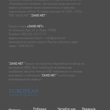
«Партнерський матеріал». Детальніше щодо реклами та
правил цитування можна ознайомитись в правилах
користування сайтом. Усі права захищені. © 2005—2026,
ТОВ “ЗАХІД.НЕТ”,
"ZAXID.NET "
.
Онлайн-медіа
«ZAXID.NET»
пл. Галицька, буд. 15, м. Львів, 79008
Телефон
+380 (32) 229-77-77
Адреса електронної пошти —
info@zaxid.net
Ідентифікатор онлайн-медіа в Реєстрі суб'єктів у сфері
медіа — R40-06155
"ZAXID.NET "
працює за підтримки Європейського фонду за
демократію (EED). Зміст публікацій не обов’язково
відображає офіційну позицію EED. Інформація чи погляди,
висловлені у публікаціях
"ZAXID.NET "
є виключною
відповідальністю редакції.
Рубрики
Читайте нас
Редакція
Новини