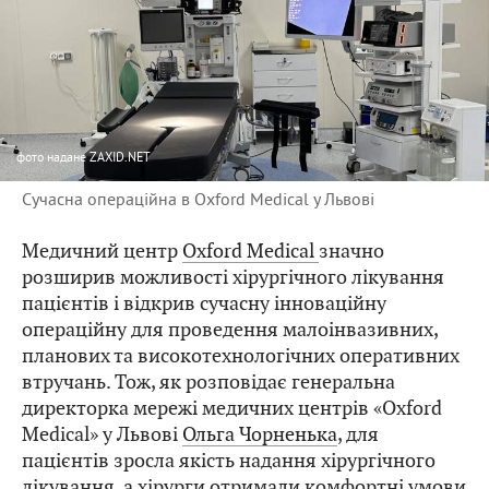
фото
надане ZAXID.NET
Сучасна операційна в Oxford Medical у Львові
Медичний центр
Oxford Medical
значно
розширив можливості хірургічного лікування
пацієнтів і відкрив сучасну інноваційну
операційну для проведення малоінвазивних,
планових та високотехнологічних оперативних
втручань. Тож, як розповідає генеральна
директорка мережі медичних центрів «Oxford
Medical» у Львові
Ольга Чорненька
, для
пацієнтів зросла якість надання хірургічного
лікування, а хірурги отримали комфортні умови