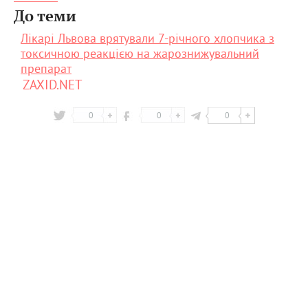
До теми
Лікарі Львова врятували 7-річного хлопчика з
токсичною реакцією на жарознижувальний
препарат
ZAXID.NET
0
0
0