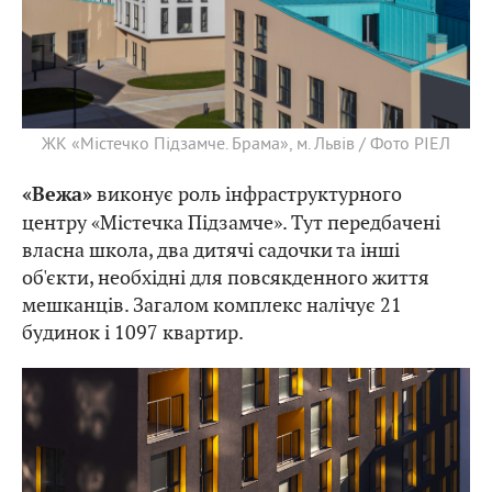
ЖК «Містечко Підзамче. Брама», м. Львів / Фото РІЕЛ
виконує роль інфраструктурного
«Вежа»
центру «Містечка Підзамче». Тут передбачені
власна школа, два дитячі садочки та інші
об'єкти, необхідні для повсякденного життя
мешканців. Загалом комплекс налічує 21
будинок і 1097 квартир.