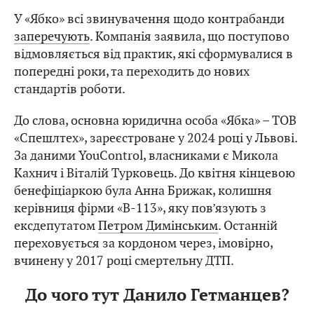
У «Ябко» всі звинувачення щодо контрабанди
заперечують
. Компанія заявила, що поступово
відмовляється від практик, які сформувалися в
попередні роки, та переходить до нових
стандартів роботи.
До слова, основна юридична особа «Ябка» – ТОВ
«Спешлтех», зареєстроване у 2024 році у Львові.
За даними YouControl, власниками є Микола
Кахнич і Віталій Турковець. До квітня кінцевою
бенефіціаркою була Анна Брижак, колишня
керівниця фірми «В-113», яку пов’язують з
ексдепутатом
Петром Димінським
. Останній
переховується за кордоном через, імовірно,
вчинену у 2017 році смертельну ДТП.
До чого тут Данило Гетманцев?