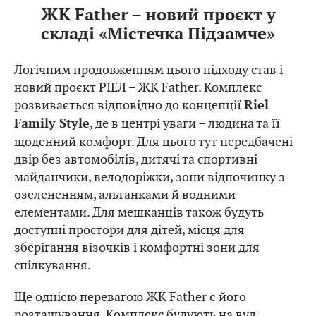
ЖК Father – новий проєкт у
складі «Містечка Підзамче»
Логічним продовженням цього підходу став і
новий проєкт РІЕЛ –
ЖК Father
. Комплекс
розвивається відповідно до концепції
Riel
, де в центрі уваги – людина та її
Family Style
щоденний комфорт. Для цього тут передбачені
двір без автомобілів, дитячі та спортивні
майданчики, велодоріжки, зони відпочинку з
озелененням, альтанками й водними
елементами. Для мешканців також будуть
доступні простори для дітей, місця для
зберігання візочків і комфортні зони для
спілкування.
Ще однією перевагою ЖК Father є його
розташування. Комплекс будують на вул.