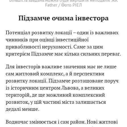
Більшість завдань можна буде вирішити неподалік ЖК
Father / Фото РІЕЛ
Підзамче очима інвестора
Потенціал розвитку локації – один із важливих
чинників при оцінці інвестиційної
привабливості нерухомості. Саме за цим
критерієм Підзамче має кілька сильних переваг.
Для інвесторів важливе значення має не лише
сам житловий комплекс, а й перспективи
розвитку локації. Підзамче розташоване поруч
із історичним центром Львова, а великих
територій, де ще можливий комплексний
розвиток, у цій частині міста залишається
дедалі менше.
Водночас змінюється і сам район. Нові житлові