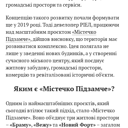
громадські простори та сервіси.
Концепцію такого розвитку почали формувати
ще у 2019 році. Тоді девелопер РІЕЛ, працюючи
над масштабним проєктом
«Містечко
Підзамче»
, дійшов висновку, що територія має
розвиватися комплексно. Ідея полягала не
лише у зведенні нових будинків, а у створенні
сучасного міського центру, який поєднує
житлову забудову, громадські простори,
комерцію та ревіталізовані історичні об'єкти.
Яким є «Містечко Підзамче»?
Одним із наймасштабніших проєктів, який
сьогодні втілює такий підхід, стало «Містечко
Підзамче». Воно об'єднує три житлові простори
–
,
та
– загалом
«Браму»
«Вежу»
«Новий Форт»