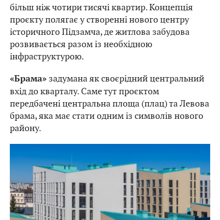
більш ніж чотири тисячі квартир. Концепція
проєкту полягає у створенні нового центру
історичного Підзамча, де житлова забудова
розвивається разом із необхідною
інфраструктурою.
задумана як своєрідний центральний
«Брама»
вхід до кварталу. Саме тут проєктом
передбачені центральна площа (плац) та Левова
брама, яка має стати одним із символів нового
району.