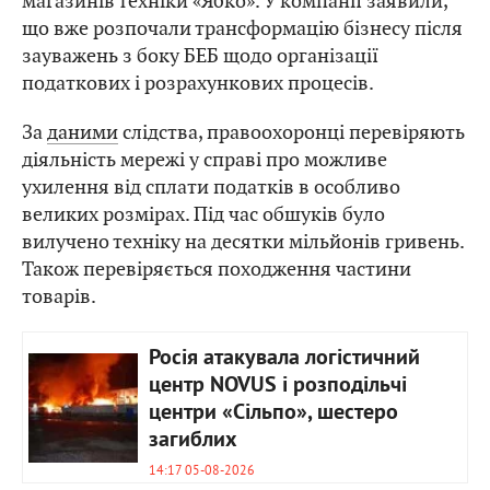
магазинів техніки «Ябко». У компанії заявили,
що вже розпочали трансформацію бізнесу після
зауважень з боку БЕБ щодо організації
податкових і розрахункових процесів.
За
даними
слідства, правоохоронці перевіряють
діяльність мережі у справі про можливе
ухилення від сплати податків в особливо
великих розмірах. Під час обшуків було
вилучено техніку на десятки мільйонів гривень.
Також перевіряється походження частини
товарів.
Росія атакувала логістичний
центр NOVUS і розподільчі
центри «Сільпо», шестеро
загиблих
14:17 05-08-2026