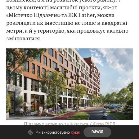
цьому контексті масштабні проєкти, як-от
«Містечко Підзамче» та ЖК Father, можна
розглядати як інвестицію не лише в квадратні
метри, а й у територію, яка продовжує активно
змінюватися.
Підзамче активно змінюється / Фото РІЕЛ
Ми використовуємо
Куки!
ГАРАЗД
Яким може стати Підзамче через