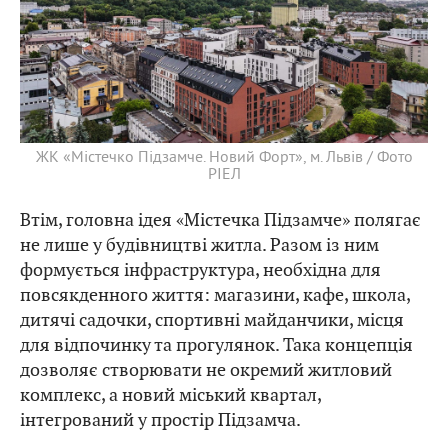
ЖК «Містечко Підзамче. Новий Форт», м. Львів / Фото
РІЕЛ
Втім, головна ідея «Містечка Підзамче» полягає
не лише у будівництві житла. Разом із ним
формується інфраструктура, необхідна для
повсякденного життя: магазини, кафе, школа,
дитячі садочки, спортивні майданчики, місця
для відпочинку та прогулянок. Така концепція
дозволяє створювати не окремий житловий
комплекс, а новий міський квартал,
інтегрований у простір Підзамча.