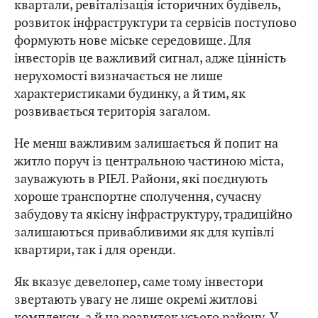
квартали, ревіталізація історичних будівель,
розвиток інфраструктури та сервісів поступово
формують нове міське середовище. Для
інвесторів це важливий сигнал, адже цінність
нерухомості визначається не лише
характеристиками будинку, а й тим, як
розвивається територія загалом.
Не менш важливим залишається й попит на
житло поруч із центральною частиною міста,
зауважують в РІЕЛ. Райони, які поєднують
хороше транспортне сполучення, сучасну
забудову та якісну інфраструктуру, традиційно
залишаються привабливими як для купівлі
квартири, так і для оренди.
Як вказує девелопер, саме тому інвестори
звертають увагу не лише окремі житлові
комплекси, а й на розвиток усього району. У