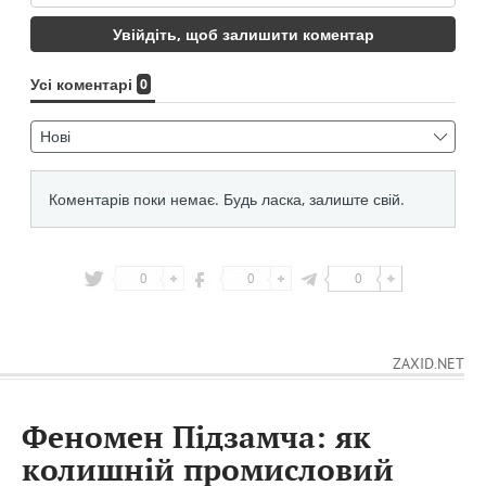
0
0
0
ZAXID.NET
Феномен Підзамча: як
колишній промисловий