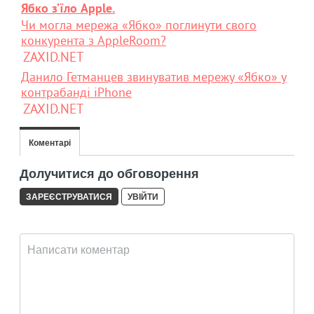
Ябко з’їло Apple.
Чи могла мережа «Ябко» поглинути свого
конкурента з AppleRoom?
ZAXID.NET
Данило Гетманцев звинуватив мережу «Ябко» у
контрабанді iPhone
ZAXID.NET