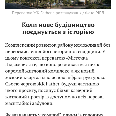
Перевагою ЖК Father є розташування / Фото РІЕЛ
Коли нове будівництво
поєднується з історією
Комплексний розвиток району неможливий без
переосмислення його історичної спадщини. У
цьому контексті перевагою «Містечка
Підзамче» є те, що воно розвивається не як
окремий житловий комплекс, а як новий
міський квартал із власною інфраструктурою.
Своєю чергою ЖК Father, будучи частиною
цього проєкту, поєднує більш камерний
житловий простір із доступом до всіх переваг
масштабної забудови.
Як зазначають у компанії, одним із головних