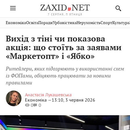
7 СЕРПНЯ, П'ЯТНИЦЯ
Івано-
Публікації
Авто
Словко
Культура
Економіка
Освіта
Поради
Урбаністика
Нерухомість
Спорт
Культура
Стрий
Рівне
Франківськ
Світ
Економіка
Рецепти
Здоров'я
Дрогобич
Львів
Тернопіль
Вихід з тіні чи показова
Кіно
Дім
Спорт
Краєзнавство
Хмельницький
Чернівці
Волинь
акція: що стоїть за заявами
Фото
Освіта
Нерухомість
Домашні
Вінниця
Шептицький
«Маркетопт» і «Ябко»
Закарпаття
тварини
Ритейлери, яких підозрюють у використанні схем
із ФОПами, обіцяють працювати за новими
правилами
Анастасія Лукашевська
Економіка —
13:10, 3 червня 2026
0
0