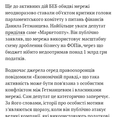
Ще до активних дій БЕБ обидві мережі
неодноразово ставали об’єктом критики голови
парламентського комітету з питань фінансів
Данила Гетманцева. Найбільше уваги депутат
приділяв
саме «Маркетопту». Він публічно
заявляв, що мережа використовує масштабну
схему дроблення бізнесу на ФОПів, через що
бюджет нібито недоотримав понад 1 млрд грн
податків.
Водночас джерела серед правоохоронців
повідомили «Економічній правді,» що така
активність може бути пов’язана з особистим
конфліктом між Гетманцевим і власниками
мережі. Сам депутат це категорично заперечує.
За його словами, історії про особисті мотиви
з’являються щоразу, коли він публічно атакує
великі компанії, які використовують податкові