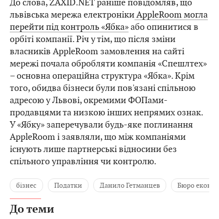
До слова, ZAXID.NET раніше повідомляв, що
львівська мережа електроніки
AppleRoom могла
перейти під контроль «Ябка»
або опинитися в
орбіті компанії. Річ у тім, що після зміни
власників AppleRoom замовлення на сайті
мережі почала обробляти компанія «Спешлтех»
– основна операційна структура «Ябка». Крім
того, обидва бізнеси були пов'язані спільною
адресою у Львові, окремими ФОПами-
продавцями та низкою інших непрямих ознак.
У «Ябку» заперечували будь-яке поглинання
AppleRoom і заявляли, що між компаніями
існують лише партнерські відносини без
спільного управління чи контролю.
бізнес
Податки
Данило Гетманцев
Бюро економ
До теми