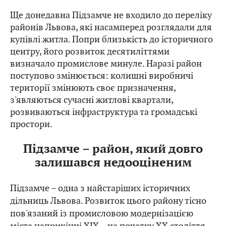
Ще донедавна Підзамче не входило до переліку
районів Львова, які насамперед розглядали для
купівлі житла. Попри близькість до історичного
центру, його розвиток десятиліттями
визначало промислове минуле. Наразі район
поступово змінюється: колишні виробничі
території змінюють своє призначення,
з'являються сучасні житлові квартали,
розвиваються інфраструктура та громадські
простори.
Підзамче – район, який довго
залишався недооціненим
Підзамче – одна з найстаріших історичних
дільниць Львова. Розвиток цього району тісно
пов'язаний із промисловою модернізацією
міста наприкінці XIX – на початку XX століття.