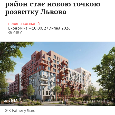
район стає новою точкою
розвитку Львова
новини компаній
Економіка —
10:00, 27 липня 2026
0
0
фото
РІЕЛ
ЖК Father у Львові