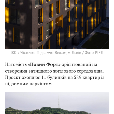
ЖК «Містечко Підзамче. Вежа», м. Львів / Фото РІЕЛ
Натомість
орієнтований на
«Новий Форт»
створення затишного житлового середовища.
Проєкт охоплює 11 будинків на 529 квартир із
підземним паркінгом.