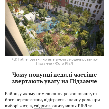
ЖК Father органічно інтегрують у модель розвитку
Підзамче / Фото РІЕЛ
Чому покупці дедалі частіше
звертають увагу на Підзамче
Район, у якому помешкання розташоване, та
його перспективи, відіграють значну роль при
виборі житла,
свідчить
опитування РІЕЛ та