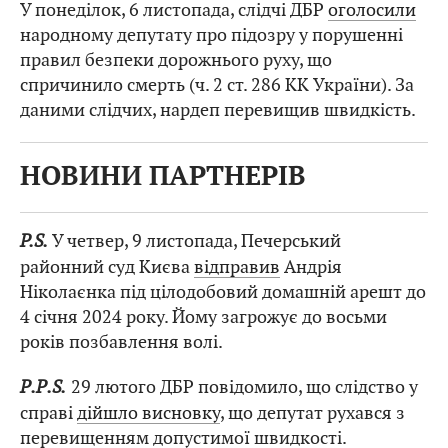
У понеділок, 6 листопада, слідчі ДБР
оголосили
народному депутату про підозру у порушенні
правил безпеки дорожнього руху, що
спричинило смерть (ч. 2 ст. 286 КК України). За
даними слідчих, нардеп перевищив швидкість.
НОВИНИ ПАРТНЕРІВ
P.S.
У четвер, 9 листопада, Печерський
районний суд Києва
відправив
Андрія
Ніколаєнка під цілодобовий домашній арешт до
4 січня 2024 року. Йому загрожує до восьми
років позбавлення волі.
Р.Р.S.
29 лютого ДБР повідомило, що слідство у
справі
дійшло висновку
, що депутат рухався з
перевищенням допустимої швидкості.