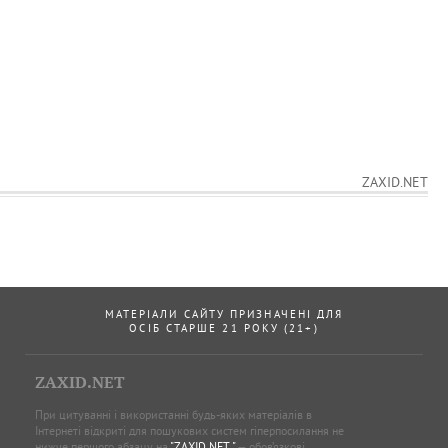
ZAXID.NET
МАТЕРІАЛИ САЙТУ ПРИЗНАЧЕНІ ДЛЯ
ОСІБ СТАРШЕ 21 РОКУ (21+)
ZAXID.NET
При цитуванні і використанні будь-яких матеріалів в
Інтернеті відкриті для пошукових систем гіперпосилання не
нижче першого абзацу на
"ZAXID.NET "
— обов’язкові.