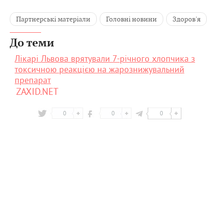
Партнерські матеріали
Головні новини
Здоров'я
До теми
Лікарі Львова врятували 7-річного хлопчика з
токсичною реакцією на жарознижувальний
препарат
ZAXID.NET
0
0
0