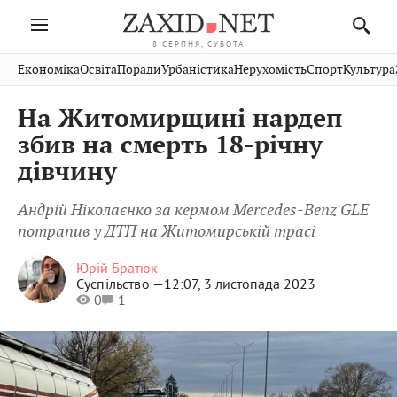
8 СЕРПНЯ, СУБОТА
Івано-
Публікації
Авто
Словко
Культура
Економіка
Освіта
Поради
Урбаністика
Нерухомість
Спорт
Культура
Стрий
Рівне
Франківськ
Світ
Економіка
Рецепти
Здоров'я
Дрогобич
Львів
Тернопіль
На Житомирщині нардеп
Кіно
Дім
Спорт
Краєзнавство
Хмельницький
Чернівці
Волинь
збив на смерть 18-річну
Фото
Освіта
Нерухомість
Домашні
Вінниця
Шептицький
дівчину
Закарпаття
тварини
Андрій Ніколаєнко за кермом Mercedes-Benz GLE
потрапив у ДТП на Житомирській трасі
Юрій Братюк
Суспільство —
12:07, 3 листопада 2023
0
1