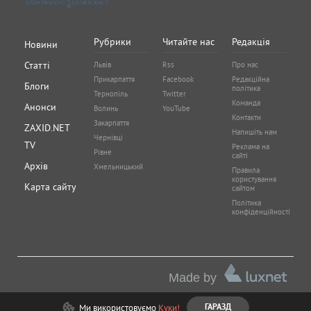
Рубрики
Читайте нас
Редакція
Новини
Статті
Львів
Rss
Про нас
Прикарпаття
Facebook
Редакційна
Блоги
політика
Тернопіль
Twitter
Команда
Анонси
Волинь
YouTube
Контакти
Закарпаття
ZAXID.NET
Напишіть нам
Чернівці
TV
Реклама на
Рівне
сайті
Архів
Хмельницький
Правила
користування
Карта сайту
сайтом
Політика
конфіденційності
Made by
Ми використовуємо
Куки!
ГАРАЗД