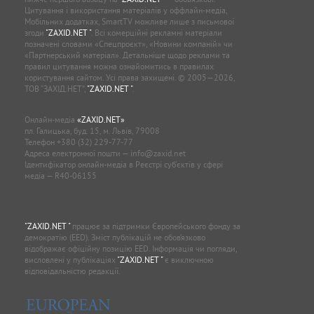
Цитування і використання матеріалів у оффлайн-медіа,
Мобільних додатках, SmartTV можливе лише з письмової
згоди
"ZAXID.NET "
. Всі комерційні рекламні матеріали
позначені словами «Спецпроєкт», «Новини компаній» чи
«Партнерський матеріал». Детальніше щодо реклами та
правил цитування можна ознайомитись в правилах
користування сайтом. Усі права захищені. © 2005—2026,
ТОВ “ЗАХІД.НЕТ”,
"ZAXID.NET "
.
Онлайн-медіа
«ZAXID.NET»
пл. Галицька, буд. 15, м. Львів, 79008
Телефон
+380 (32) 229-77-77
Адреса електронної пошти —
info@zaxid.net
Ідентифікатор онлайн-медіа в Реєстрі суб'єктів у сфері
медіа — R40-06155
"ZAXID.NET "
працює за підтримки Європейського фонду за
демократію (EED). Зміст публікацій не обов’язково
відображає офіційну позицію EED. Інформація чи погляди,
висловлені у публікаціях
"ZAXID.NET "
є виключною
відповідальністю редакції.