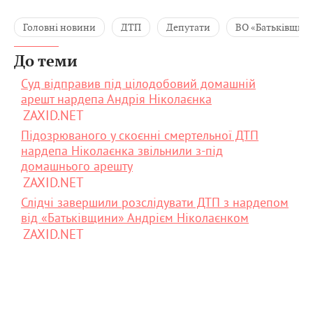
Головні новини
ДТП
Депутати
ВО «Батьківщин
До теми
Суд відправив під цілодобовий домашній
арешт нардепа Андрія Ніколаєнка
ZAXID.NET
Підозрюваного у скоєнні смертельної ДТП
нардепа Ніколаєнка звільнили з-під
домашнього арешту
ZAXID.NET
Слідчі завершили розслідувати ДТП з нардепом
від «Батьківщини» Андрієм Ніколаєнком
ZAXID.NET