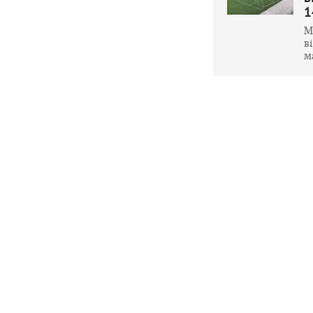
1
М
в
м