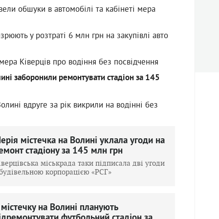
вели обшуки в автомобілі та кабінеті мера
зрюють у розтраті 6 млн грн на закупівлі авто
мера Ківерців про водіння без посвідчення
лині заборонили ремонтувати стадіон за 145
олині вдруге за рік викрили на водінні без
ерія містечка на Волині уклала угоди на
емонт стадіону за 145 млн грн
іверцівська міськрада таки підписала дві угоди
 будівельною корпорацією «РСГ»
 містечку на Волині планують
ідремонтувати футбольний стадіон за