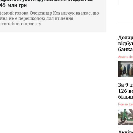
45 млн грн
іський голова Олександр Ковальчук вважає, що
ійна не є перешкодою для втілення
асштабного проекту
Долар
відбу
банка
Анастасі
За 9 
126 в
більші
Роман См
Львів