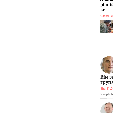
річні
кг
Олександ
Він 
груп
Віталій Д
Історія 