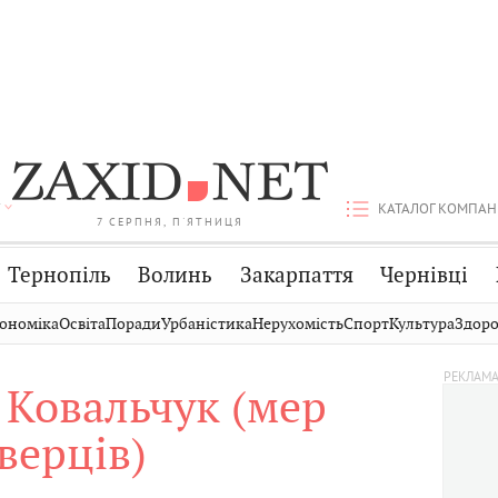
КАТАЛОГ КОМПАН
7 СЕРПНЯ, П'ЯТНИЦЯ
Тернопіль
Волинь
Закарпаття
Чернівці
Стрий
Публікації
Авто
ономіка
Освіта
Поради
Урбаністика
Нерухомість
Спорт
Культура
Здоро
Дрогобич
Світ
Економіка
 Ковальчук (мер
Хмельницький
Кіно
Дім
верців)
Вінниця
Фото
Освіта