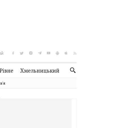
ІЙ
Рівне
Хмельницький
Словко
Культура
вʼя
Рецепти
Здоров'я
Спорт
Краєзнавство
Нерухомість
Домашні тварини