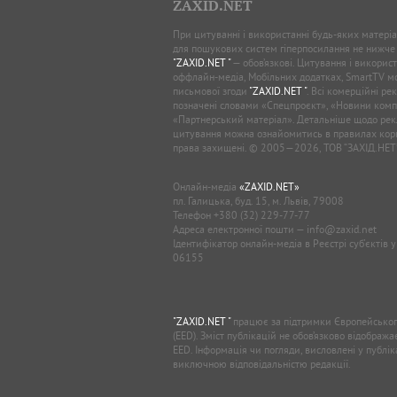
ZAXID.NET
При цитуванні і використанні будь-яких матеріал
для пошукових систем гіперпосилання не нижче
"ZAXID.NET "
— обов’язкові. Цитування і використ
оффлайн-медіа, Мобільних додатках, SmartTV 
письмової згоди
"ZAXID.NET "
. Всі комерційні ре
позначені словами «Спецпроєкт», «Новини комп
«Партнерський матеріал». Детальніше щодо рек
цитування можна ознайомитись в правилах кори
права захищені. © 2005—2026, ТОВ “ЗАХІД.НЕТ
Онлайн-медіа
«ZAXID.NET»
пл. Галицька, буд. 15, м. Львів, 79008
Телефон
+380 (32) 229-77-77
Адреса електронної пошти —
info@zaxid.net
Ідентифікатор онлайн-медіа в Реєстрі суб'єктів 
06155
"ZAXID.NET "
працює за підтримки Європейськог
(EED). Зміст публікацій не обов’язково відображ
EED. Інформація чи погляди, висловлені у публі
виключною відповідальністю редакції.