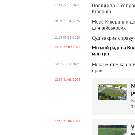
Поліція та СБУ про
11:14 27-02-2026
Ківерців
Мера Ківерців підо
10:59 25-04-2025
для військових
Суд закрив справу 
11:58 06-11-2023
Міській раді на Во
15:05 22-09-2023
млн грн
Мера містечка на В
14:57 22-08-2023
прав
12:32 21-08-2023
М
р
К
з
12:48 21-06-2023
У
в