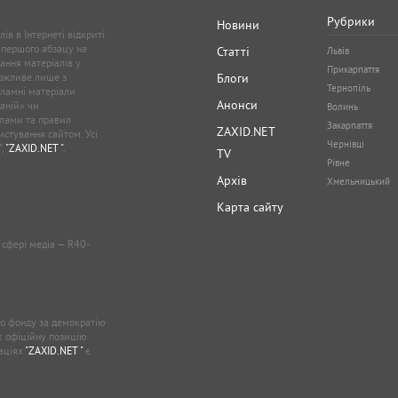
Рубрики
Новини
ів в Інтернеті відкриті
 першого абзацу на
Статті
Львів
ання матеріалів у
Прикарпаття
можливе лише з
Блоги
Тернопіль
кламні матеріали
Анонси
аній» чи
Волинь
лами та правил
Закарпаття
ZAXID.NET
стування сайтом. Усі
Чернівці
”,
"ZAXID.NET "
.
TV
Рівне
Архів
Хмельницький
Карта сайту
у сфері медіа — R40-
о фонду за демократію
ає офіційну позицію
каціях
"ZAXID.NET "
є