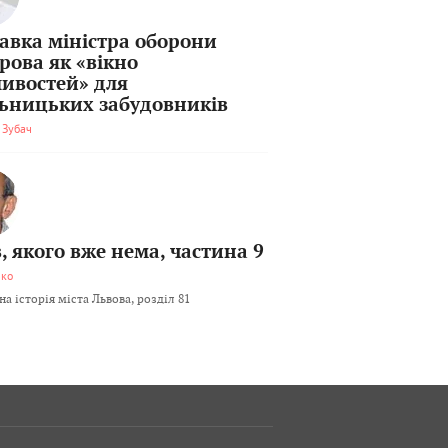
тавка міністра оборони
рова як «вікно
ивостей» для
льницьких забудовників
 Зубач
, якого вже нема, частина 9
мко
а історія міста Львова, розділ 81