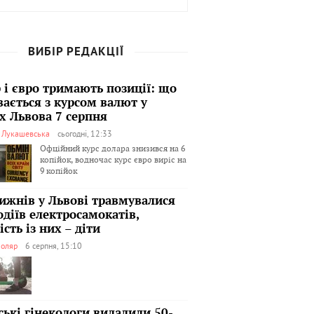
ВИБІР РЕДАКЦІЇ
 і євро тримають позиції: що
вається з курсом валют у
х Львова 7 серпня
я Лукашевська
сьогодні, 12:33
Офційний курс долара знизився на 6
копійок, водночас курс євро виріс на
9 копійок
тижнів у Львові травмувалися
одіїв електросамокатів,
сть із них – діти
оляр
6 серпня, 15:10
ські гінекологи видалили 50-