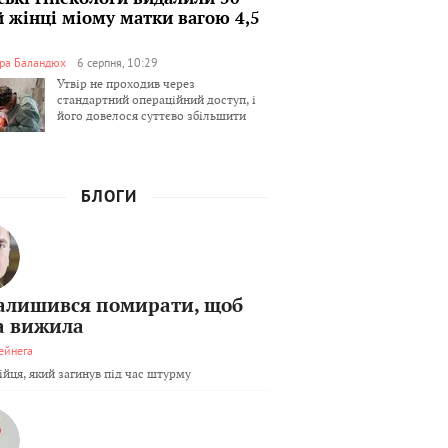
й жінці міому матки вагою 4,5
ра Баландюх
6 серпня, 10:29
Утвір не проходив через
стандартний операційний доступ, і
його довелося суттєво збільшити
БЛОГИ
залишився помирати, щоб
а вижила
ейнега
бійця, який загинув під час штурму