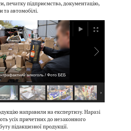
си, печатку підприємства, документацію,
и та автомобілі.
онтрафактний алкоголь / Фото БЕБ
дукцію направили на експертизу. Наразі
ють усіх причетних до незаконного
буту підакцизної продукції.