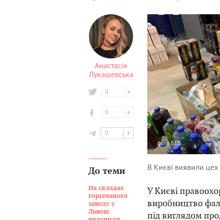
Анастасія
Лукашевська
0
0
0
фото
БЕБ
В Києві виявили цех
До теми
На складах
У Києві правоохо
горілчаного
виробництво фал
заводу у
Львові
під виглядом про
вилучили