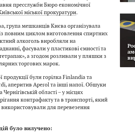
равня пресслужби Бюро економічної
Київської міської прокуратури
.
ва, група мешканців Києва організувала
 із повним циклом виготовлення спиртних
актний алкоголь виробляли на
Ро
днанні, фасували у пластикові ємності та
ам
тетрапак», а згодом розливали у пляшки з
ви
лярних торгових марок.
 продукції були горілка Finlandia та
rdi, аперитив Aperol та інші напої. Обшуки
а Чернігівській області – у місцях
рігання контрафакту та в транспорті, який
и використовували для перевезення
 дій було вилучено: