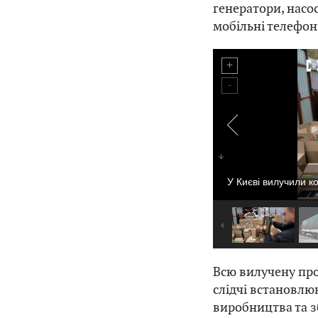
генератори, насо
мобільні телефон
У Києві вилучили к
Всю вилучену про
слідчі встановлю
виробництва та з