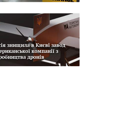
сія знищила в Києві завод
ериканської компанії з
робництва дронів