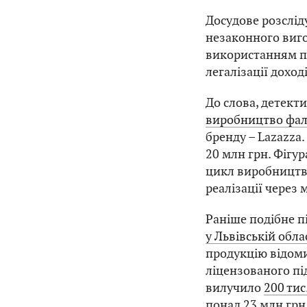
Досудове розслід
незаконного виго
використанням п
легалізації дохо
До слова, детект
виробництво фал
бренду – Lazazza
20 млн грн. Фігу
цикл виробництва
реалізації через
Раніше подібне п
у Львівській обла
продукцію відоми
ліцензованого п
вилучило
200 ти
понад 23 млн грн