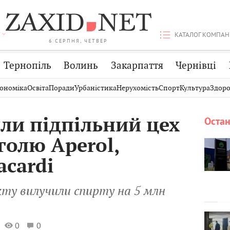
КАТАЛОГ КОМПАН
6 СЕРПНЯ, ЧЕТВЕР
Тернопіль
Волинь
Закарпаття
Чернівці
Стрий
Публікації
Авто
ономіка
Освіта
Поради
Урбаністика
Нерухомість
Спорт
Культура
Здоро
Дрогобич
Світ
Економіка
ли підпільний цех
Остан
Хмельницький
Кіно
Дім
голю Aperol,
Вінниця
Фото
Освіта
acardi
ту вилучили спирту на 5 млн
0
0