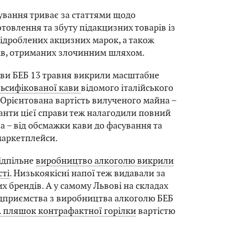
ування триває за статтями щодо
товлення та збуту підакцизних товарів із
ідроблених акцизних марок, а також
дів, отриманих злочинним шляхом.
иви БЕБ 13 травня викрили масштабне
ьсифікованої кави
відомого італійського
. Орієнтована вартість вилученого майна –
ранти цієї справи теж налагодили повний
 – від обсмажки кави до фасування та
 маркетплейси.
ідпільне
виробництво алкоголю викрили
сті
. Низькоякісні напої теж видавали за
х брендів. А у самому Львові на складах
ідприємства з виробництва алкоголю БЕБ
с. пляшок контрафактної горілки
вартістю
.