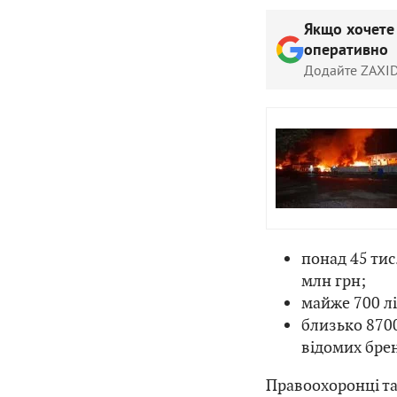
Якщо хочете
оперативно
Додайте ZAXID
понад 45 тис
млн грн;
майже 700 лі
близько 870
відомих брен
Правоохоронці т