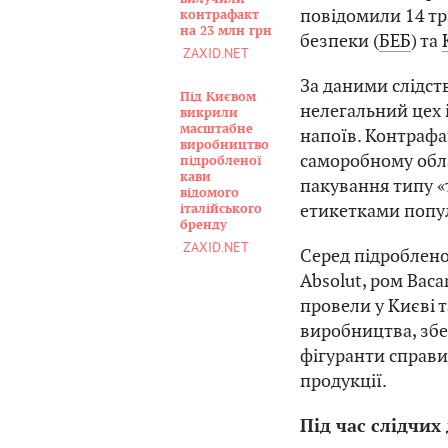
повідомили 14 т
контрафакт
на 23 млн грн
безпеки (
БЕБ
) та
ZAXID.NET
За даними слідст
Під Києвом
нелегальний цех
викрили
масштабне
напоїв. Контраф
виробництво
саморобному обла
підробленої
кави
пакування типу «
відомого
етикетками попу
італійського
бренду
ZAXID.NET
Серед підробленої
Absolut, ром Baca
провели у Києві т
виробництва, збе
фігуранти справ
продукції.
Під час слідчих