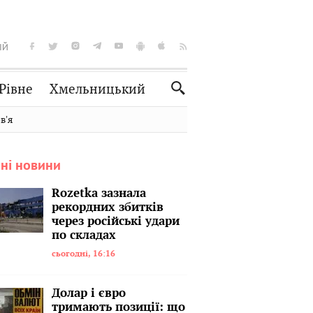
ІЙ
Рівне
Хмельницький
Словко
Культура
вʼя
Рецепти
Здоров'я
ні новини
Спорт
Краєзнавство
Нерухомість
Домашні тварини
Rozetka зазнала
рекордних збитків
через російські удари
по складах
сьогодні, 16:16
Долар і євро
тримають позиції: що