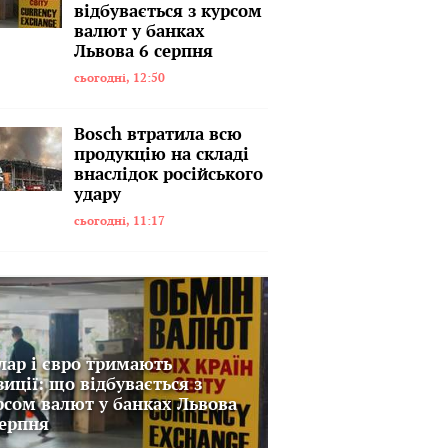
відбувається з курсом
валют у банках
Львова 6 серпня
сьогодні, 12:50
Bosch втратила всю
продукцію на складі
внаслідок російського
удару
сьогодні, 11:17
лар і євро тримають
зиції: що відбувається з
рсом валют у банках Львова
серпня