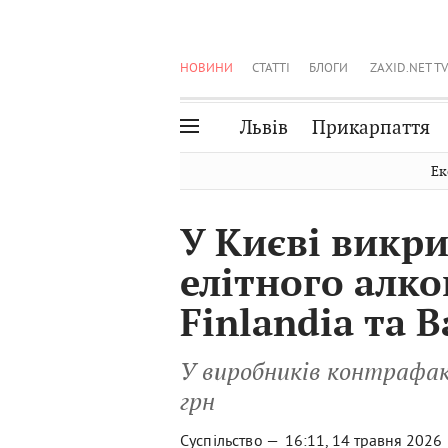
НОВИНИ
СТАТТІ
БЛОГИ
ZAXID.NET TV
Львів
Прикарпаття
Івано-Франківськ
Рівне
Ек
Тернопіль
Львів
У Києві викри
Волинь
Чернівці
елітного алко
Закарпаття
Шептицький
Finlandia та B
У виробників контрафак
грн
Суспільство —
16:11, 14 травня 2026