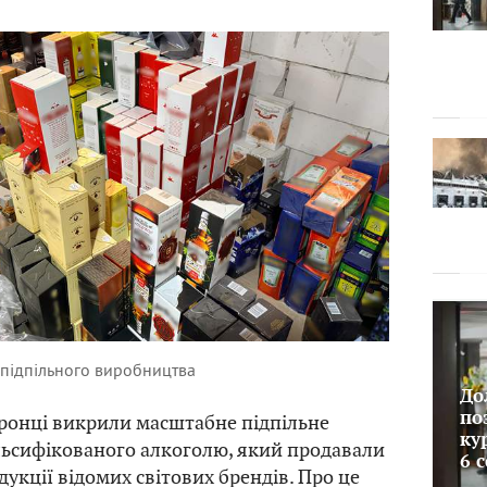
 підпільного виробництва
До
по
ронці викрили масштабне підпільне
ку
ьсифікованого алкоголю, який продавали
6 
дукції відомих світових брендів. Про це