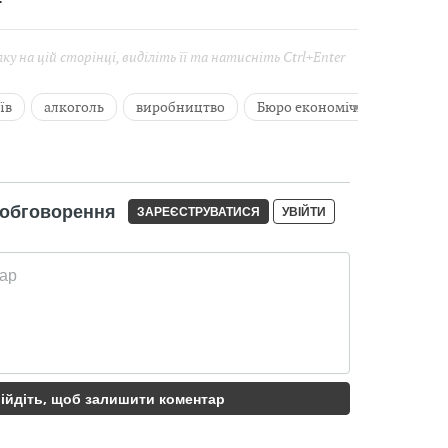
у на цій сторінці, виділіть її та натисніть Ctrl+Enter
їв
алкоголь
виробництво
Бюро економічної безпеки
показати всі