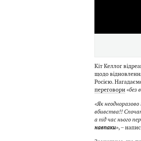
Кіт Келлог відре
щодо відновленн
Росією. Нагадаєм
переговори
«
без 
«Як неодноразово
вбивства!! Споча
а під час нього пе
навпаки
»
, – напи