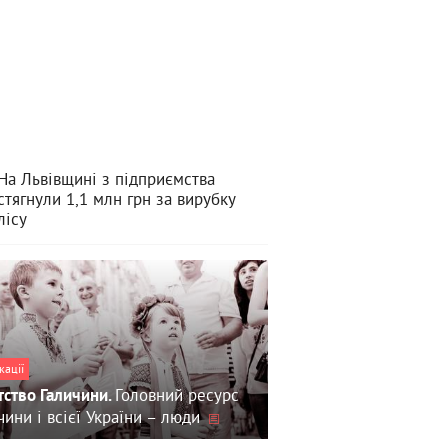
На Львівщині з підприємства
стягнули 1,1 млн грн за вирубку
лісу
кації
Головний ресурс
тство Галичини.
чини і всієї України – люди