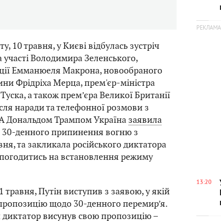
ту, 10 травня, у Києві відбулась зустріч
за участі Володимира Зеленського,
ції Емманюеля Макрона, новообраного
ни Фрідріха Мерца, прем'єр-міністра
Туска, а також прем’єра Великої Британії
ісля наради та телефонної розмови з
А Дональдом Трампом Україна
заявила
о 30-денного припинення вогню з
вня, та закликала російського диктатора
 погодитись на встановлення режиму
13:20
11 травня, Путін виступив з заявою, у якій
пропозицію щодо 30-денного перемир’я.
й диктатор
висунув
свою пропозицію –