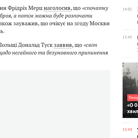
ни Фрідріх Мерц
наголосив
, що
«спочатку
14:01
броя, а потім можна буде розпочати
 також зауважив, що очікує на згоду Москви
ь.
13:45
Польщі Дональд Туск
заявив
, що
«світ
 щодо негайного та безумовного припинення
Репо
«О 0
хви
13:43