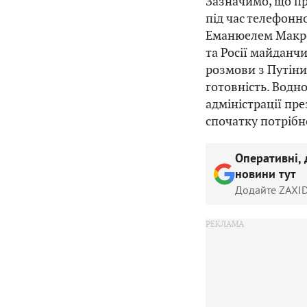
Зазначимо, що п
під час телефонн
Еманюелем Макро
та Росії майданч
розмови з Путіни
готовність. Водн
адміністрації пр
спочатку потрібн
Оперативні, 
новини тут
Додайте ZAXID