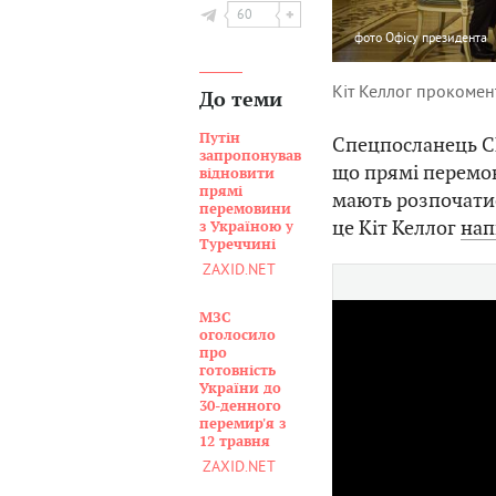
60
фото
Офісу президента
Кіт Келлог прокомен
До теми
Путін
Спецпосланець СШ
запропонував
що прямі перемо
відновити
прямі
мають розпочати
перемовини
це Кіт Келлог
нап
з Україною у
Туреччині
ZAXID.NET
МЗС
оголосило
про
готовність
України до
30-денного
перемир'я з
12 травня
ZAXID.NET