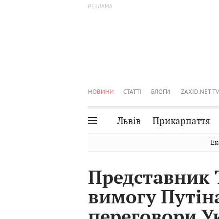
НОВИНИ
СТАТТІ
БЛОГИ
ZAXID.NET TV
Львів
Прикарпаття
Івано-Франківськ
Рівне
Ек
Тернопіль
Львів
Представник 
Волинь
Чернівці
вимогу Путін
Закарпаття
Шептицький
переговори Ук