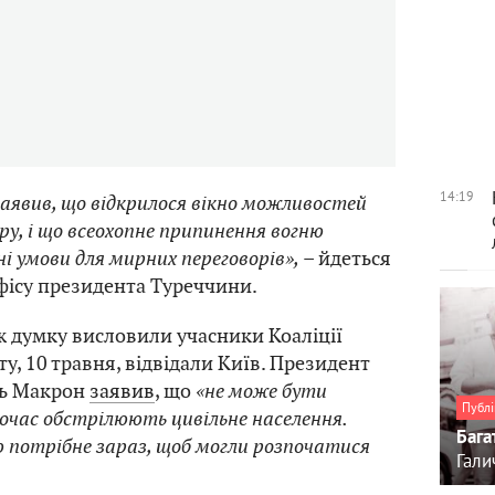
14:19
аявив, що відкрилося вікно можливостей
ру, і що всеохопне припинення вогню
і умови для мирних переговорів»,
– йдеться
фісу президента Туреччини.
ж думку висловили учасники Коаліції
оту, 10 травня, відвідали Київ. Президент
ль Макрон
заявив
, що
«не може бути
Публі
ночас обстрілюють цивільне населення.
Бага
 потрібне зараз, щоб могли розпочатися
Гали