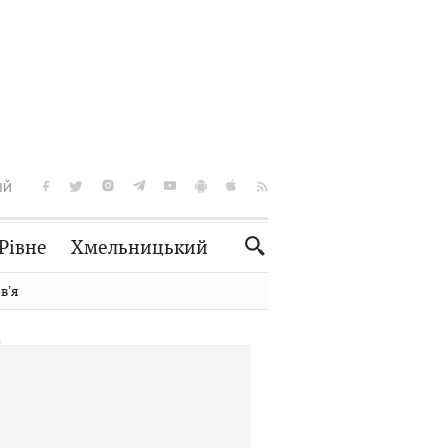
ІЙ
Рівне
Хмельницький
Словко
Культура
вʼя
Рецепти
Здоров'я
Спорт
Краєзнавство
Нерухомість
Домашні тварини