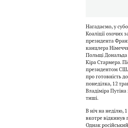
Нагадаємо, у субо
Коаліції охочих 
президента Фран
канцлера Німеччи
Польщі Дональда 
Кіра Стармера. П
президентом СШ
про готовність д
понеділка, 12 тра
Владіміра Путіна
тиші.
В ніч на неділю, 
вкотре відкинув 
Однак російськи