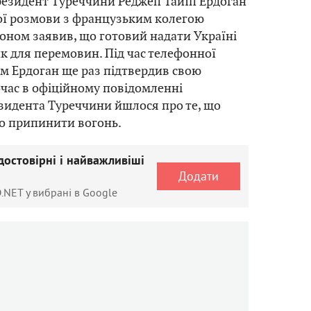
резидент Туреччини Реджеп Тайїп Ердоган
ої розмови з французьким колегою
ном заявив, що готовий надати Україні
ик для перемовин. Під час телефонної
м Ердоган ще раз підтвердив свою
очас в офіційному повідомленні
езидента Туреччини йшлося про те, що
о припинити вогонь.
достовірні і найважливіші
Додати
.NET у вибрані в Google