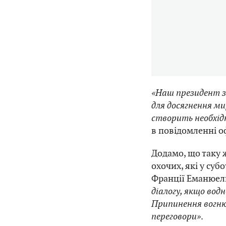
«Наш президент з
для досягнення ми
створить необхідн
в повідомленні о
Додамо, що таку 
охочих, які у суб
Франції Еманюе
діалогу, якщо вод
Припинення вогню
переговори»
.