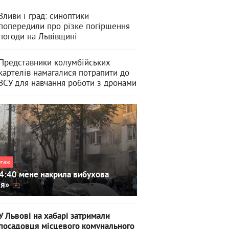
Зливи і град: синоптики
попередили про різке погіршення
погоди на Львівщині
Представники колумбійських
картелів намагалися потрапити до
ЗСУ для навчання роботи з дронами
ртаж
4:40 мене накрила вибухова
ля»
У Львові на хабарі затримали
посадовця місцевого комунального