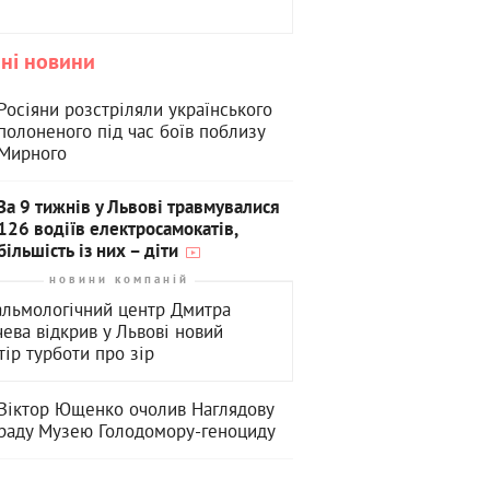
ні новини
Росіяни розстріляли українського
полоненого під час боїв поблизу
Мирного
За 9 тижнів у Львові травмувалися
126 водіїв електросамокатів,
більшість із них – діти
новини компаній
льмологічний центр Дмитра
чева відкрив у Львові новий
тір турботи про зір
Віктор Ющенко очолив Наглядову
раду Музею Голодомору-геноциду