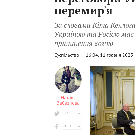
перемир'я
За словами Кіта Келлог
Україною та Росією має
припинення вогню
Суспільство —
16:04, 11 травня 2025
Наталя
Забазнова
24
109