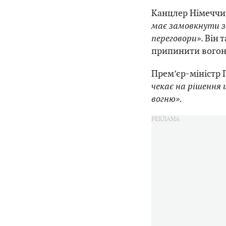
Канцлер Німеччи
має замовкнути з
переговори»
. Він
припинити вогон
Прем’єр-міністр 
чекає на рішення
вогню».