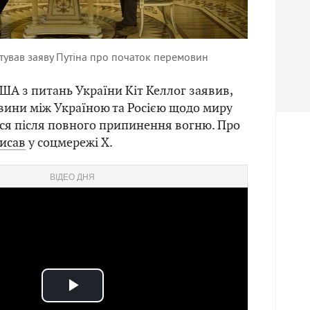
тував заяву Путіна про початок перемовин
А з питань України Кіт Келлог заявив,
вини між Україною та Росією щодо миру
ся після повного припинення вогню. Про
исав
у соцмережі Х.
ВІДЕО ДНЯ
Play