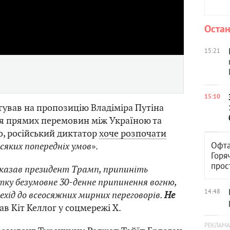
Video
Остан
15:21
15:10
агував на пропозицію Владіміра Путіна
я прямих перемовин між Україною та
о, російський диктатор
хоче розпочати
Офта
всяких попередніх умов
».
Горя
прос
 казав президент Трамп, припиніть
тку безумовне 30-денне припинення вогню,
14:48
рехід до всеосяжних мирних переговорів.
Не
сав Кіт Келлог у соцмережі Х.