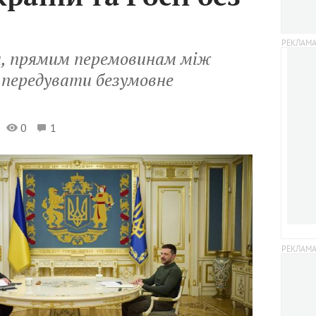
а, прямим перемовинам між
 передувати безумовне
0
1