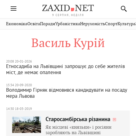
9 СЕРПНЯ, НЕДІЛЯ
Івано-
Публікації
Авто
Словко
Культура
Економіка
Освіта
Поради
Урбаністика
Нерухомість
Спорт
Культура
Стрий
Рівне
Франківськ
Світ
Економіка
Рецепти
Здоров'я
Дрогобич
Львів
Тернопіль
Василь Курій
Кіно
Дім
Спорт
Краєзнавство
Хмельницький
Чернівці
Волинь
Фото
Освіта
Нерухомість
Домашні
Вінниця
Шептицький
Закарпаття
тварини
20:08 20-01-2026
Етносадиба на Львівщині запрошує до себе жителів
міст, де немає опалення
15:34 20-09-2020
Володимир Гірняк відмовився кандидувати на посаду
мера Львова
14:30 18-03-2019
Старосамбірська різанина
Як місцеві «князьки» і росіяни
заробляють на Львівщині