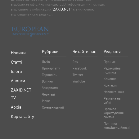
відображає офіційну позицію EED. Інформація чи погляди,
висловлені у публікаціях
"ZAXID.NET "
є виключною
відповідальністю редакції.
Рубрики
Читайте нас
Редакція
Новини
Статті
Львів
Rss
Про нас
Прикарпаття
Facebook
Редакційна
Блоги
політика
Тернопіль
Twitter
Команда
Анонси
Волинь
YouTube
Контакти
Закарпаття
ZAXID.NET
Напишіть нам
Чернівці
TV
Реклама на
Рівне
сайті
Архів
Хмельницький
Правила
користування
Карта сайту
сайтом
Політика
конфіденційності