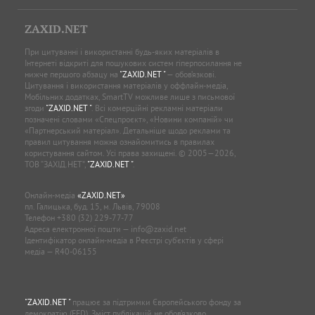
ZAXID.NET
При цитуванні і використанні будь-яких матеріалів в
Інтернеті відкриті для пошукових систем гіперпосилання не
нижче першого абзацу на
"ZAXID.NET "
— обов’язкові.
Цитування і використання матеріалів у оффлайн-медіа,
Мобільних додатках, SmartTV можливе лише з письмової
згоди
"ZAXID.NET "
. Всі комерційні рекламні матеріали
позначені словами «Спецпроєкт», «Новини компаній» чи
«Партнерський матеріал». Детальніше щодо реклами та
правил цитування можна ознайомитись в правилах
користування сайтом. Усі права захищені. © 2005—2026,
ТОВ “ЗАХІД.НЕТ”,
"ZAXID.NET "
.
Онлайн-медіа
«ZAXID.NET»
пл. Галицька, буд. 15, м. Львів, 79008
Телефон
+380 (32) 229-77-77
Адреса електронної пошти —
info@zaxid.net
Ідентифікатор онлайн-медіа в Реєстрі суб'єктів у сфері
медіа — R40-06155
"ZAXID.NET "
працює за підтримки Європейського фонду за
демократію (EED). Зміст публікацій не обов’язково