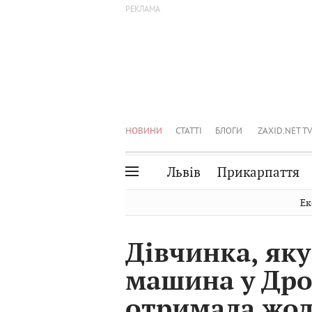
НОВИНИ
СТАТТІ
БЛОГИ
ZAXID.NET TV
Львів
Прикарпаття
Івано-Франківськ
Рівне
Ек
Тернопіль
Львів
Дівчинка, яку
Волинь
Чернівці
машина у Дро
Закарпаття
Шептицький
отримала жод