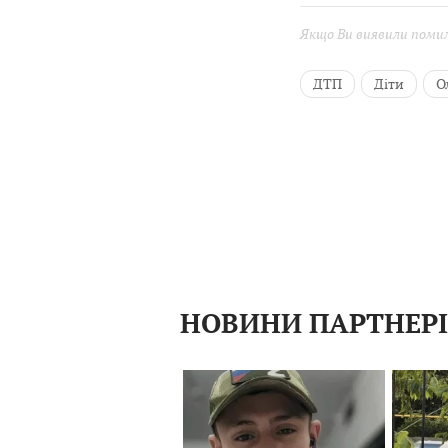
Якщо Ви виявили помилк
ДТП
Діти
О
НОВИНИ ПАРТНЕР