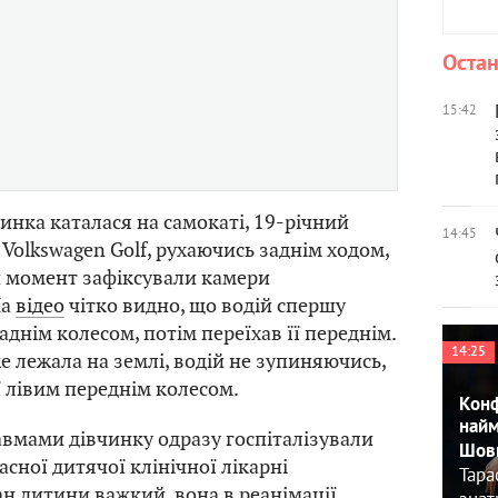
Остан
15:42
чинка каталася на самокаті, 19-річний
14:45
 Volkswagen Golf, рухаючись заднім ходом,
ей момент зафіксували камери
На
відео
чітко видно, що водій спершу
днім колесом, потім переїхав її переднім.
14:25
е лежала на землі, водій не зупиняючись,
ї лівим переднім колесом.
Конф
найм
вмами дівчинку одразу госпіталізували
Шовк
асної дитячої клінічної лікарні
Тара
тан дитини важкий, вона в реанімації.