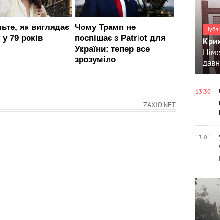
Публі
Крим
Німе
давн
13:30
ZAXID.NET
13:01