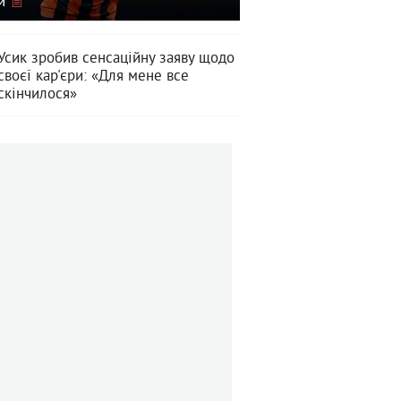
и
Усик зробив сенсаційну заяву щодо
своєї кар'єри: «Для мене все
скінчилося»