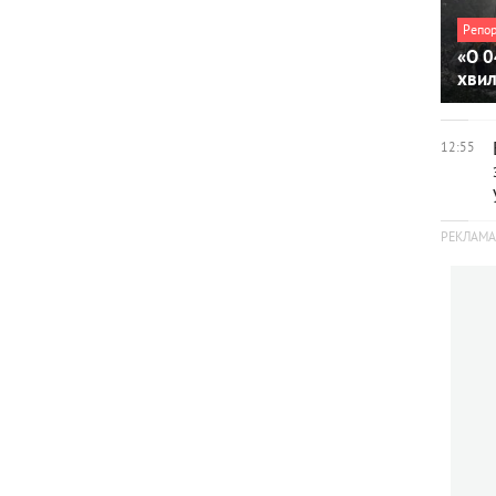
Репо
«О 0
хви
12:55