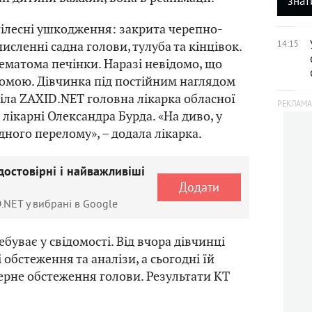
знат
тілесні ушкодження: закрита черепно-
исленні садна голови, тулуба та кінцівок.
14:15
гематома печінки. Наразі невідомо, що
томою. Дівчинка під постійним наглядом
віла ZAXID.NET головна лікарка обласної
 лікарні Олександра Бурда. «На диво, у
ного перелому», – додала лікарка.
достовірні і найважливіші
Додати
.NET у вибрані в Google
буває у свідомості. Від вчора дівчинці
обстеження та аналізи, а сьогодні їй
рне обстеження голови. Результати КТ