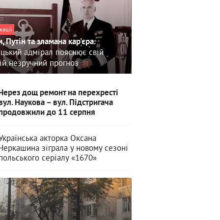
кації
, Путін та зламана кар'єра.
цький адмірал пояснює свій
ій незручний прогноз
Через дощ ремонт на перехресті
вул. Наукова – вул. Підстригача
продовжили до 11 серпня
Українська акторка Оксана
Черкашина зіграла у новому сезоні
польського серіалу «1670»