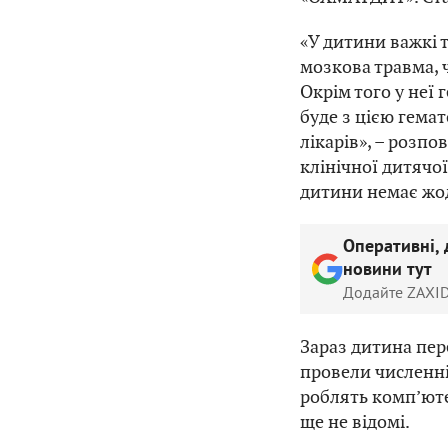
«У дитини важкі 
мозкова травма, ч
Окрім того у неї 
буде з цією гема
лікарів», – розпо
клінічної дитячої
дитини немає жод
Оперативні, 
новини тут
Додайте ZAXID
Зараз дитина пере
провели численні 
роблять комп’юте
ще не відомі.