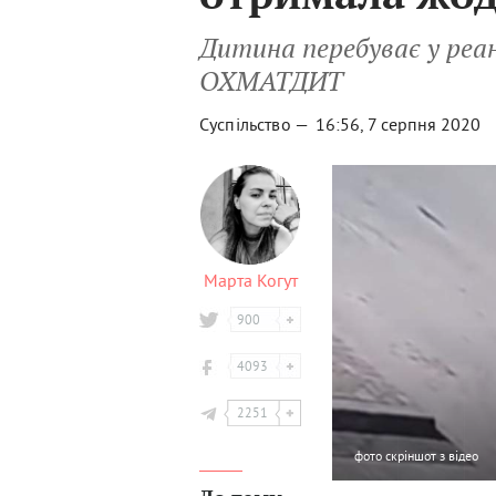
Дитина перебуває у реані
ОХМАТДИТ
Суспільство —
16:56, 7 серпня 2020
Марта Когут
900
4093
2251
фото
скріншот з відео