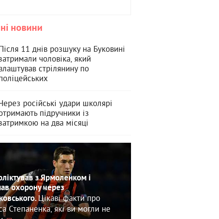
ні новини
Після 11 днів розшуку на Буковині
затримали чоловіка, який
влаштував стрілянину по
поліцейських
Через російські удари школярі
отримають підручники із
затримкою на два місяці
ліктував з Ярмоленком і
ав охорону через
Цікаві факти про
овського.
са Степаненка, які ви могли не