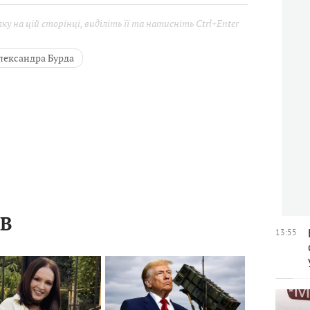
у на цій сторінці, виділіть її та натисніть Ctrl+Enter
лександра Бурда
ІВ
13:55