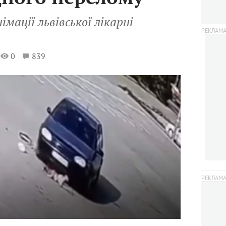
мації львівської лікарні
0
839