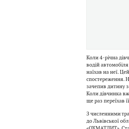
Коли 4-річна дів
водій автомобіля
наїхав на неї. Ц
спостереження. 
зачепив дитину за
Коли дівчинка вж
ще раз переїхав ї
З численними тра
до Львівської обл
«ОХМАТДИТ»
. С