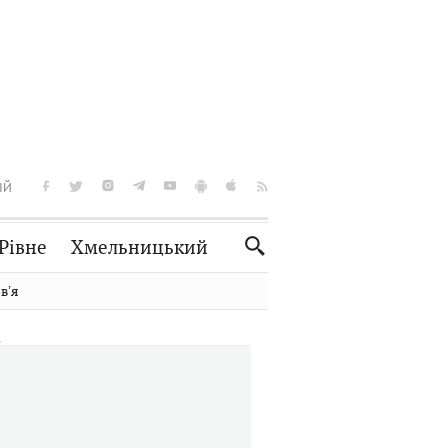
ІЙ
Рівне
Хмельницький
Словко
Культура
вʼя
Рецепти
Здоров'я
Спорт
Краєзнавство
Нерухомість
Домашні тварини