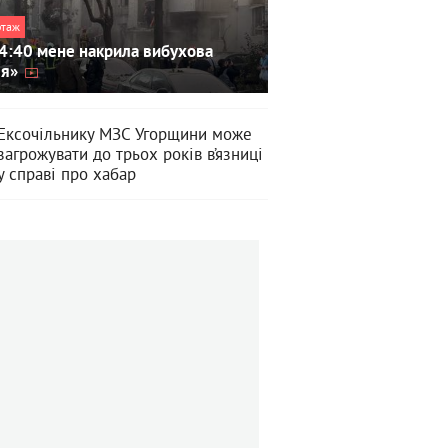
ртаж
4:40 мене накрила вибухова
ля»
Ексочільнику МЗС Угорщини може
загрожувати до трьох років в’язниці
у справі про хабар