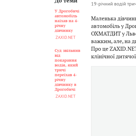
До теми
19-річний водій три
У Дрогобичі
автомобіль
Маленька дівчинк
наїхав на 4-
автомобіль у Дрог
річну
дівчинку
ОХМАТДИТ
у Льв
ZAXID.NET
важким, але, на 
Про це ZAXID.NET
Суд звільнив
клінічної дитячої
від
покарання
водія, який
тричі
переїхав 4-
річну
дівчинку в
Дрогобичі
ZAXID.NET