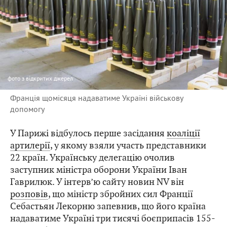
фото
з відкритих джерел
Франція щомісяця надаватиме Україні військову
допомогу
У Парижі відбулось перше засідання
коаліції
артилерії
, у якому взяли участь представники
22 країн. Українську делегацію очолив
заступник міністра оборони України Іван
Гаврилюк. У інтерв’ю сайту новин NV він
розповів
, що міністр збройних сил Франції
Себастьян Лекорню запевнив, що його країна
надаватиме Україні три тисячі боєприпасів 155-