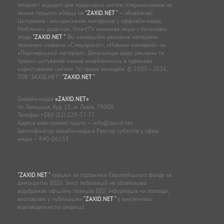
Інтернеті відкриті для пошукових систем гіперпосилання не
нижче першого абзацу на
"ZAXID.NET "
— обов’язкові.
Цитування і використання матеріалів у оффлайн-медіа,
Мобільних додатках, SmartTV можливе лише з письмової
згоди
"ZAXID.NET "
. Всі комерційні рекламні матеріали
позначені словами «Спецпроєкт», «Новини компаній» чи
«Партнерський матеріал». Детальніше щодо реклами та
правил цитування можна ознайомитись в правилах
користування сайтом. Усі права захищені. © 2005—2026,
ТОВ “ЗАХІД.НЕТ”,
"ZAXID.NET "
.
Онлайн-медіа
«ZAXID.NET»
пл. Галицька, буд. 15, м. Львів, 79008
Телефон
+380 (32) 229-77-77
Адреса електронної пошти —
info@zaxid.net
Ідентифікатор онлайн-медіа в Реєстрі суб'єктів у сфері
медіа — R40-06155
"ZAXID.NET "
працює за підтримки Європейського фонду за
демократію (EED). Зміст публікацій не обов’язково
відображає офіційну позицію EED. Інформація чи погляди,
висловлені у публікаціях
"ZAXID.NET "
є виключною
відповідальністю редакції.