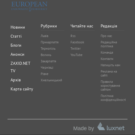
Рубрики
Читайте нас
Редакція
Новини
Статті
Львів
Rss
Про нас
Прикарпаття
Facebook
Редакційна
Блоги
політика
Тернопіль
Twitter
Команда
Анонси
Волинь
YouTube
Контакти
Закарпаття
ZAXID.NET
Напишіть нам
Чернівці
TV
Реклама на
Рівне
сайті
Архів
Хмельницький
Правила
користування
Карта сайту
сайтом
Політика
конфіденційності
Made by