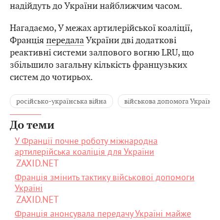
надійдуть до України найближчим часом.
Нагадаємо, У межах артилерійської коаліції,
Франція
передала
України дві додаткові
реактивні системи залпового вогню LRU, що
збільшило загальну кількість французьких
систем до чотирьох.
російсько-українська війна
військова допомога Україні
До теми
У Франції почне роботу міжнародна
артилерійська коаліція для України
ZAXID.NET
Франція змінить тактику військової допомоги
Україні
ZAXID.NET
Франція анонсувала передачу Україні майже