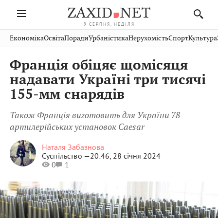
9 СЕРПНЯ, НЕДІЛЯ
Івано-
Публікації
Авто
Словко
Культура
Економіка
Освіта
Поради
Урбаністика
Нерухомість
Спорт
Культура
Стрий
Рівне
Франківськ
Світ
Економіка
Рецепти
Здоров'я
Дрогобич
Львів
Тернопіль
Франція обіцяє щомісяця
Кіно
Дім
Спорт
Краєзнавство
Хмельницький
Чернівці
Волинь
надавати Україні три тисячі
Фото
Освіта
Нерухомість
Домашні
Вінниця
Шептицький
155-мм снарядів
Закарпаття
тварини
Також Франція виготовить для України 78
артилерійських установок Caesar
Наталя Забазнова
Суспільство —
20:46, 28 січня 2024
0
1