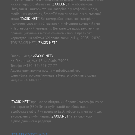
нижче першого абзацу на
"ZAXID.NET "
— обов’язкові.
Цитування і використання матеріалів у оффлайн-медіа,
Мобільних додатках, SmartTV можливе лише з письмової
згоди
"ZAXID.NET "
. Всі комерційні рекламні матеріали
позначені словами «Спецпроєкт», «Новини компаній» чи
«Партнерський матеріал». Детальніше щодо реклами та
правил цитування можна ознайомитись в правилах
користування сайтом. Усі права захищені. © 2005—2026,
ТОВ “ЗАХІД.НЕТ”,
"ZAXID.NET "
.
Онлайн-медіа
«ZAXID.NET»
пл. Галицька, буд. 15, м. Львів, 79008
Телефон
+380 (32) 229-77-77
Адреса електронної пошти —
info@zaxid.net
Ідентифікатор онлайн-медіа в Реєстрі суб'єктів у сфері
медіа — R40-06155
"ZAXID.NET "
працює за підтримки Європейського фонду за
демократію (EED). Зміст публікацій не обов’язково
відображає офіційну позицію EED. Інформація чи погляди,
висловлені у публікаціях
"ZAXID.NET "
є виключною
відповідальністю редакції.