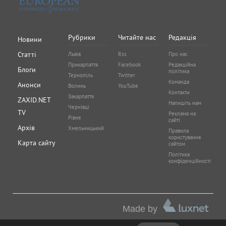
Рубрики
Читайте нас
Редакція
Новини
Статті
Львів
Rss
Про нас
Прикарпаття
Facebook
Редакційна
Блоги
політика
Тернопіль
Twitter
Команда
Анонси
Волинь
YouTube
Контакти
Закарпаття
ZAXID.NET
Напишіть нам
Чернівці
TV
Реклама на
Рівне
сайті
Архів
Хмельницький
Правила
користування
Карта сайту
сайтом
Політика
конфіденційності
Made by