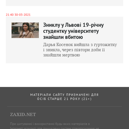
21:40 30-03-2021
Зниклу у Львові 19-річну
студентку університету
знайшли вбитою
Дарья Косенок вийшла з гуртожитку
і зникла, через півтори доби її
знайшли мертвою
МАТЕРІАЛИ САЙТУ ПРИЗНАЧЕНІ ДЛЯ
ОСІБ СТАРШЕ 21 РОКУ (21+)
ZAXID.NET
При цитуванні і використанні будь-яких матеріалів в
Інтернеті відкриті для пошукових систем гіперпосилання не