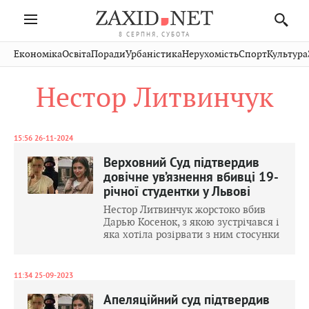
8 СЕРПНЯ, СУБОТА
Івано-
Публікації
Авто
Словко
Культура
Економіка
Освіта
Поради
Урбаністика
Нерухомість
Спорт
Культура
Стрий
Рівне
Франківськ
Світ
Економіка
Рецепти
Здоров'я
Дрогобич
Львів
Тернопіль
Нестор Литвинчук
Кіно
Дім
Спорт
Краєзнавство
Хмельницький
Чернівці
Волинь
Фото
Освіта
Нерухомість
Домашні
Вінниця
Шептицький
Закарпаття
тварини
15:56 26-11-2024
Верховний Суд підтвердив
довічне ув’язнення вбивці 19-
річної студентки у Львові
Нестор Литвинчук жорстоко вбив
Дарью Косенок, з якою зустрічався і
яка хотіла розірвати з ним стосунки
11:34 25-09-2023
Апеляційний суд підтвердив