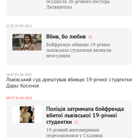
осудність 20-річного Нестора
Литвинчука
11:07 20-09-2021
Вбив, бо любив
Бойфренда-вбивцю 19-річної
львівської студентки визнали
неосудним
16:47 01-04-2021
Львівський суд арештував вбивцю 19-річної студентки
Дарьї Косенок
08:57 31-03-2021
Поліція затримала бойфренда
вбитої львівської 19-річної
студентки
19-річний житомирянин
переховувався у Східниці