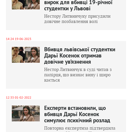
вирок для вбивці 19-річної
студентки у Львові
Нестору Литвинчуку присудили
довічне позбавлення волі
14:24 19-06-2023
Вбивця львівської студентки
Дарьї Косенок отримав
довічне ув’язнення
Нестор Литвинчук в суді читав з
папірця, що визнає вину і щиро
кається
12:33 01-02-2022
Експерти встановили, що
вбивця Дарьї Косенок
симулює психічний розлад
Повторна експертиза підтвердила