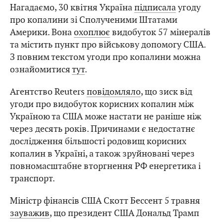
Нагадаємо, 30 квітня Україна
підписала
угоду
про копалини зі Сполученими Штатами
Америки. Вона
охоплює
видобуток 57 мінералів
та містить пункт про військову допомогу США.
З повним текстом угоди про копалини можна
ознайомитися
тут
.
Агентство Reuters
повідомляло
, що зиск від
угоди про видобуток корисних копалин між
Україною та США може настати не раніше ніж
через десять років. Причинами є недостатнє
дослідження більшості родовищ корисних
копалин в Україні, а також зруйновані через
повномасштабне вторгнення РФ енергетика і
транспорт.
Міністр фінансів США Скотт Бессент 5 травня
зауважив
, що президент США Дональд Трамп