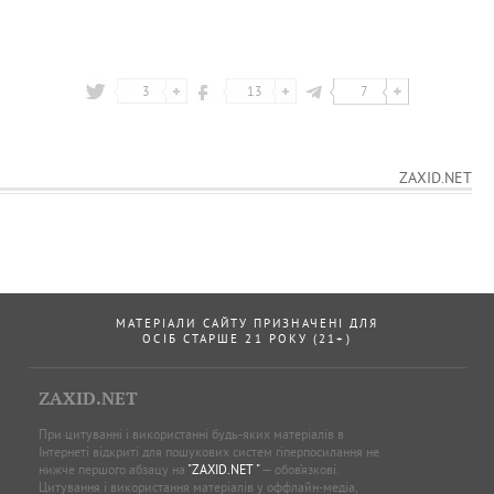
3
13
7
ZAXID.NET
МАТЕРІАЛИ САЙТУ ПРИЗНАЧЕНІ ДЛЯ
ОСІБ СТАРШЕ 21 РОКУ (21+)
ZAXID.NET
При цитуванні і використанні будь-яких матеріалів в
Інтернеті відкриті для пошукових систем гіперпосилання не
нижче першого абзацу на
"ZAXID.NET "
— обов’язкові.
Цитування і використання матеріалів у оффлайн-медіа,