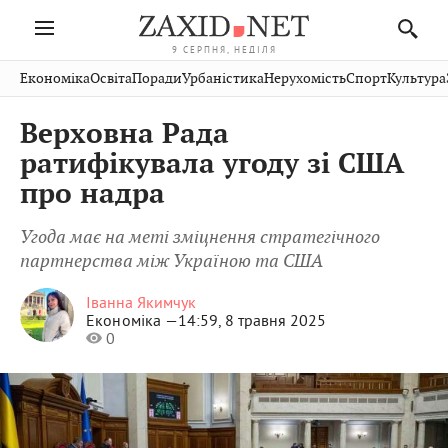
9 СЕРПНЯ, НЕДІЛЯ
Івано-
Публікації
Авто
Словко
Культура
Економіка
Освіта
Поради
Урбаністика
Нерухомість
Спорт
Культура
Стрий
Рівне
Франківськ
Світ
Економіка
Рецепти
Здоров'я
Дрогобич
Львів
Тернопіль
Верховна Рада
Кіно
Дім
Спорт
Краєзнавство
Хмельницький
Чернівці
Волинь
ратифікувала угоду зі США
Фото
Освіта
Нерухомість
Домашні
Вінниця
Шептицький
про надра
Закарпаття
тварини
Угода має на меті зміцнення стратегічного
партнерства між Україною та США
Іванна Якимчук
Економіка —
14:59, 8 травня 2025
0