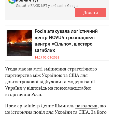
новини тут
Додайте ZAXID.NET у вибрані в Google
Додати
Росія атакувала логістичний
центр NOVUS і розподільчі
центри «Сільпо», шестеро
загиблих
14:17 05-08-2026
Угода має на меті зміцнення стратегічного
партнерства між Україною та США для
довгострокової відбудови та модернізації
України у відповідь на повномасштабне
вторгнення Росії.
Прем'єр-міністр Денис Шмигаль
наголосив
, що
це історична подія для України та США. За його