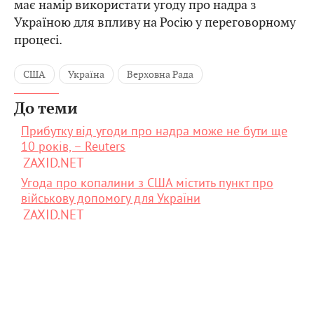
має намір використати угоду про надра з
Україною для впливу на Росію у переговорному
процесі.
США
Україна
Верховна Рада
До теми
Прибутку від угоди про надра може не бути ще
10 років, – Reuters
ZAXID.NET
Угода про копалини з США містить пункт про
військову допомогу для України
ZAXID.NET