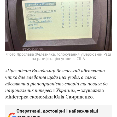
Фото Ярослава Железняка, голосування у Верховній Раді
за ратифікацію угоди зі США
«
Президент Володимир Зеленський абсолютно
чітко дав завдання щодо цієї угоди, а саме:
абсолютна рівноправність сторін та повага до
національних інтересів України
», – зауважила
міністерка економіки Юлія Свириденко.
Оперативні, достовірні і найважливіші