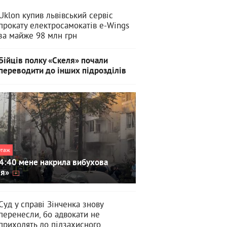
Uklon купив львівський сервіс
прокату електросамокатів e-Wings
за майже 98 млн грн
Бійців полку «Скеля» почали
переводити до інших підрозділів
ртаж
4:40 мене накрила вибухова
ля»
Суд у справі Зінченка знову
перенесли, бо адвокати не
приходять до підзахисного