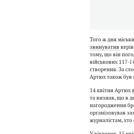
Того ж дня міськ
звинуватив
керів
тому, що він пог
військових 117-ї
створення. За сл
Артюх також був 
14 квітня Артюх
та визнав, що в д
нагородження бри
організовував за
журналістам, хто
У вівторок, 15 к