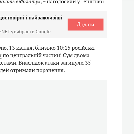
мають відплату
», – наголосили у Генштабі.
достовірні і найважливіші
Додати
.NET у вибрані в Google
лю, 13 квітня, близько 10:15 російські
и
по центральній частині Сум двома
етами. Внаслідок атаки загинули 35
юдей отримали поранення.