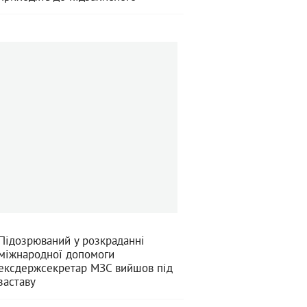
Підозрюваний у розкраданні
міжнародної допомоги
ексдержсекретар МЗС вийшов під
заставу