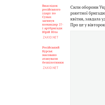
Внаслідок
Сили оборони Укр
російського
ракетної бригади 
удару по
Сумах
квітня, завдала 
загинув
Про це у вівторок
командир 27-
ї артбригади
Юрій Юла
ZAXID.NET
Російський
Курськ
масовано
атакували
безпілотники
ZAXID.NET