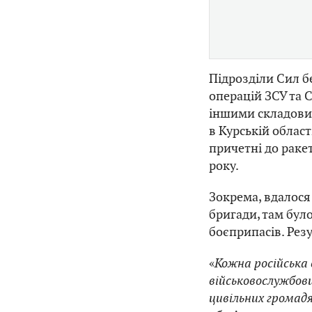
Підрозділи Сил б
операцій ЗСУ та 
іншими складовим
в Курській облас
причетні до раке
року.
Зокрема, вдалося
бригади, там бул
боєприпасів. Рез
«
Кожна російська 
військовослужбовц
цивільних громад