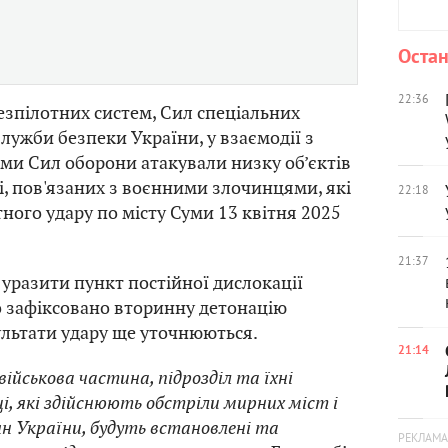
Остан
22:36
езпілотних систем, Сил спеціальних
Служби безпеки України, у взаємодії з
и Сил оборони атакували низку об’єктів
ті, пов'язаних з воєнними злочинцями, які
22:18
тного удару по місту Суми 13 квітня 2025
21:37
 уразити пункт постійної дислокації
о зафіксовано вторинну детонацію
ультати удару ще уточнюються.
21:14
військова частина, підрозділ та їхні
і, які здійснюють обстріли мирних міст і
ян України, будуть встановлені та