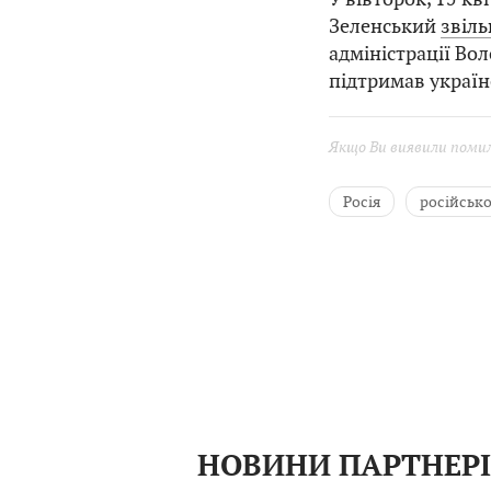
Зеленський
звіл
адміністрації Во
підтримав україн
Якщо Ви виявили помилк
Росія
російсько
Збройні сили Украї
НОВИНИ ПАРТНЕР