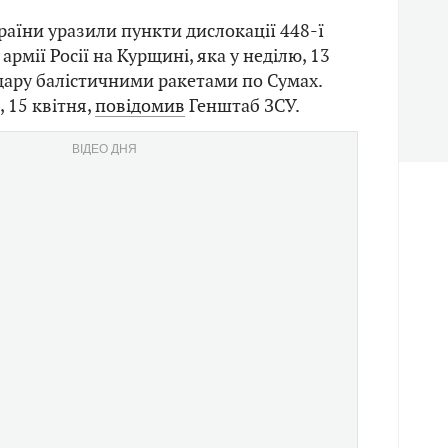
аїни уразили пункти дислокації 448-ї
армії Росії на Курщині, яка у неділю, 13
удару балістичними ракетами по Сумах.
, 15 квітня,
повідомив
Генштаб ЗСУ.
ВІДЕО ДНЯ