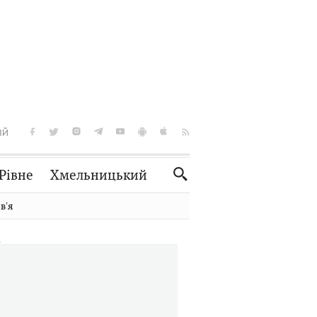
ІЙ
Рівне
Хмельницький
Словко
Культура
вʼя
Рецепти
Здоров'я
Спорт
Краєзнавство
Нерухомість
Домашні тварини