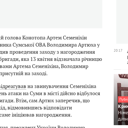
ий голова Конотопа Артем Семеніхін
ника Сумської ОВА Володимира Артюха у
20:17
одив проведення заходу з нагородження
 бригади, яка 13 квітня відзначала річницю
овами Артема Семеніхіна, Володимир
присутній на заході.
відреагував
на звинувачення Семеніхіна
ень атаки на Суми в місті дійсно відбулося
гади. Втім, сам Артюх заперечив, що
Публі
Крим
хід, відмовившись відповідати
Німе
 саме ініціював нагородження.
давн
вітня, президент України Володимир