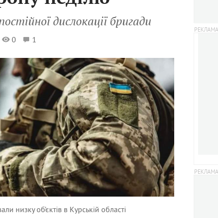
остійної дислокації бригади
0
1
ли низку об’єктів в Курській області