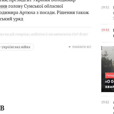
ьнив
голову Сумської обласної
19:52
лодимира Артюха з посади. Рішення також
ський уряд
19:33
у на цій сторінці, виділіть її та натисніть Ctrl+Enter
-українська війна
показати всі
ни
Суми
Репо
«О 0
хви
19:02
ІВ