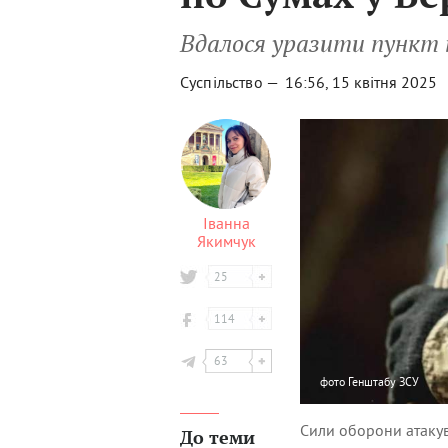
Вдалося уразити пункт п
Суспільство —
16:56, 15 квітня 2025
Іванна
Якимчук
25
114
63
фото
Генштабу ЗСУ
Сили оборони атакува
До теми