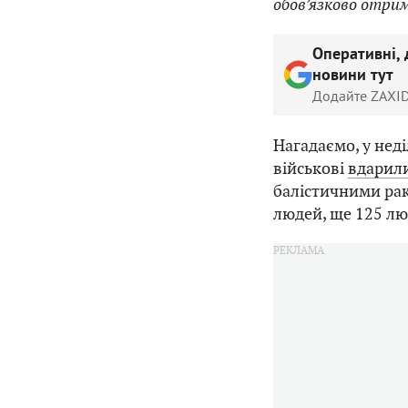
обов’язково отри
Оперативні, 
новини тут
Додайте ZAXID
Нагадаємо, у неді
військові
вдарил
балістичними рак
людей, ще 125 л