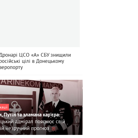
Дронарі ЦСО «А» СБУ знищили
російські цілі в Донецькому
аеропорту
кації
, Путін та зламана кар'єра.
цький адмірал пояснює свій
ій незручний прогноз