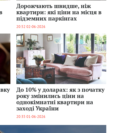
Дорожчають швидше, ніж
в
квартири: які ціни на місця в
підземних паркінгах
20:52 02-06-2026
авку
До 10% у доларах: як з початку
року змінились ціни на
однокімнатні квартири на
заході України
20:35 01-06-2026