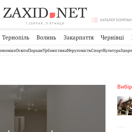
КАТАЛОГ КОМПАН
7 СЕРПНЯ, П'ЯТНИЦЯ
Тернопіль
Волинь
Закарпаття
Чернівці
Стрий
Публікації
Авто
ономіка
Освіта
Поради
Урбаністика
Нерухомість
Спорт
Культура
Здоро
Дрогобич
Світ
Економіка
Хмельницький
Кіно
Дім
Вінниця
Фото
Освіта
Вибір