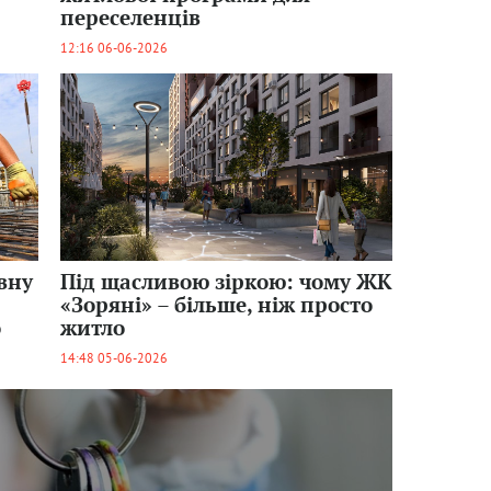
переселенців
12:16 06-06-2026
вну
Під щасливою зіркою: чому ЖК
«Зоряні» – більше, ніж просто
о
житло
14:48 05-06-2026