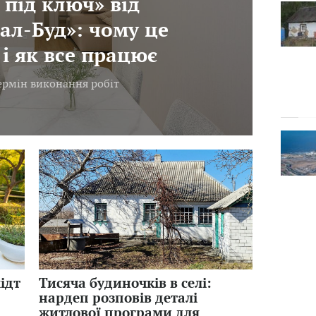
 під ключ» від
ал-Буд»: чому це
і як все працює
термін виконання робіт
ідт
Тисяча будиночків в селі:
нардеп розповів деталі
житлової програми для