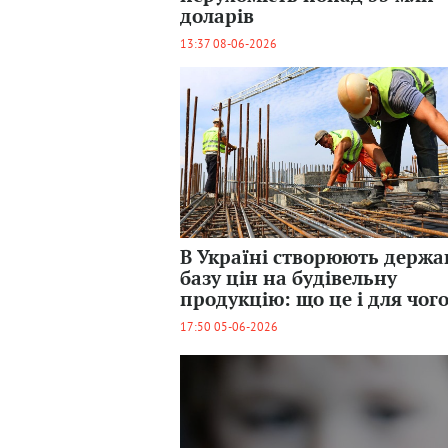
доларів
13:37 08-06-2026
В Україні створюють держа
базу цін на будівельну
продукцію: що це і для чог
17:50 05-06-2026