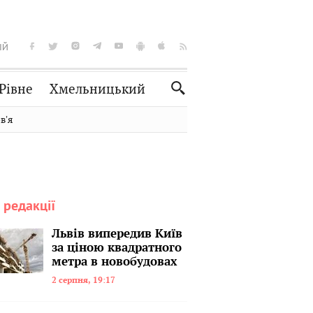
ІЙ
Рівне
Хмельницький
Словко
Культура
вʼя
Рецепти
Здоров'я
Спорт
Краєзнавство
Нерухомість
Домашні тварини
 редакції
Львів випередив Київ
за ціною квадратного
метра в новобудовах
2 серпня, 19:17