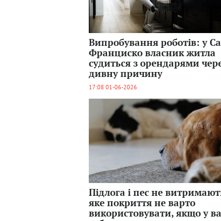
Випробування роботів: у С
Франциско власник житла
судиться з орендарями чер
дивну причину
17:08 01-06-2026
Підлога і пес не витримают
яке покриття не варто
використовувати, якщо у ва