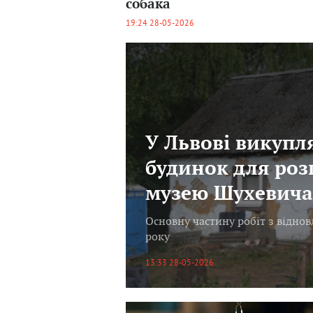
собака
19:24 28-05-2026
У Львові викупл
будинок для роз
музею Шухевича
Основну частину робіт з відно
року
13:33 28-05-2026