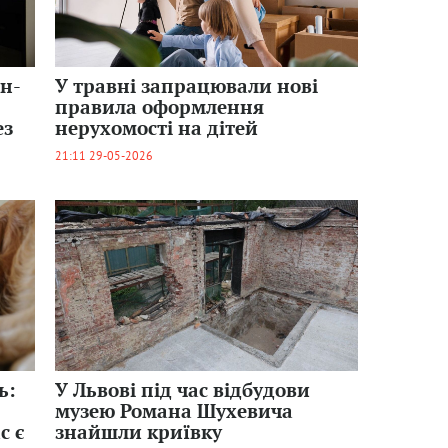
ан-
У травні запрацювали нові
правила оформлення
ез
нерухомості на дітей
21:11 29-05-2026
ь:
У Львові під час відбудови
музею Романа Шухевича
с є
знайшли криївку