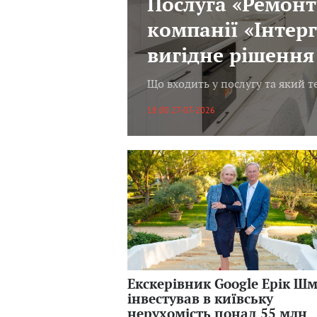
Послуга «Ремонт
компанії «Інтерг
вигідне рішення 
Що входить у послугу та який 
18:00 27-07-2026
Екскерівник Google Ерік Шм
інвестував в київську
нерухомість понад 55 млн