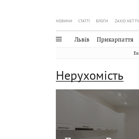
НОВИНИ
СТАТТІ
БЛОГИ
ZAXID.NET TV
Львів
Прикарпаття
Івано-Франківськ
Рівне
Ек
Тернопіль
Львів
Нерухомість
Волинь
Чернівці
Закарпаття
Шептицький