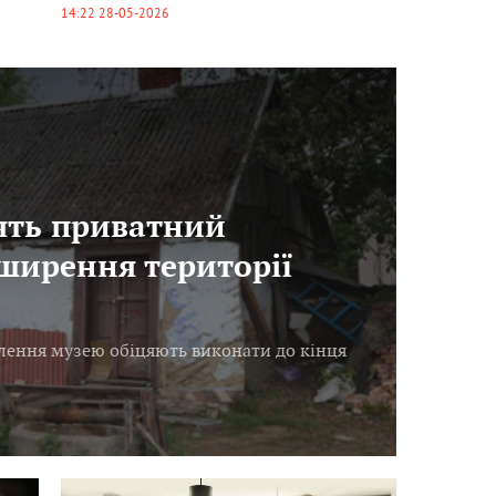
14:22 28-05-2026
ять приватний
ширення території
влення музею обіцяють виконати до кінця