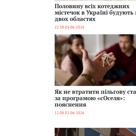
Половину всіх котеджних
містечок в Україні будують 
двох областях
22:38 03-06-2026
Як не втратити пільгову ст
за програмою «єОселя»:
пояснення
12:08 02-06-2026