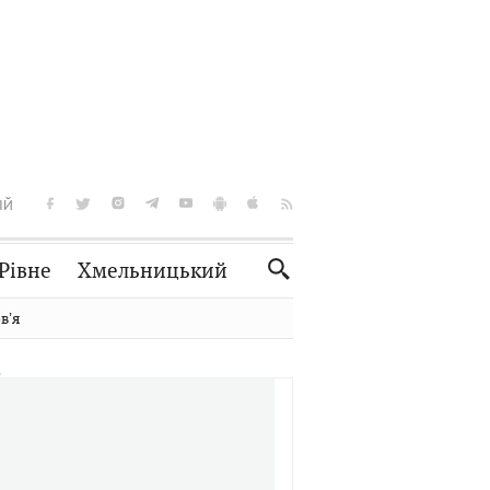
ІЙ
Рівне
Хмельницький
Словко
Культура
вʼя
Рецепти
Здоров'я
Спорт
Краєзнавство
Нерухомість
Домашні тварини