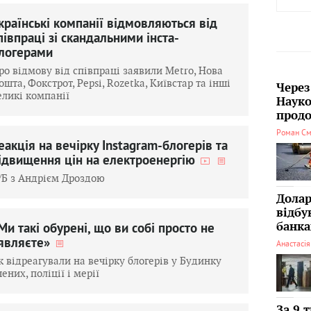
країнські компанії відмовляються від
півпраці зі скандальними інста-
логерами
ро відмову від співпраці заявили Metro, Нова
ошта, Фокстрот, Pepsі, Rozetka, Київстар та інші
Через
еликі компанії
Науко
продо
Роман См
еакція на вечірку Instagram-блогерів та
ідвищення цін на електроенергію
/Б з Андрієм Дроздою
Долар
відбу
банка
Ми такі обурені, що ви собі просто не
являєте»
Анастасі
к відреагували на вечірку блогерів у Будинку
чених, поліції і мерії
За 9 