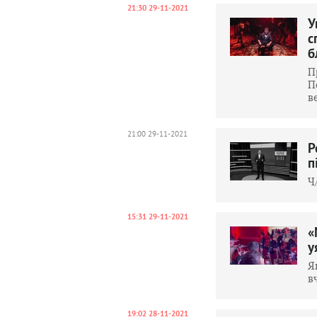
21:30 29-11-2021
У
с
б
П
П
в
21:00 29-11-2021
Р
п
Ч
15:31 29-11-2021
«
у
Я
в
19:02 28-11-2021