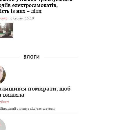
одіїв електросамокатів,
сть із них – діти
оляр
6 серпня, 15:10
БЛОГИ
залишився помирати, щоб
а вижила
ейнега
бійця, який загинув під час штурму