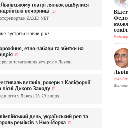
 Львівському театрі ляльок відбулися
ндріївські вечорниці
Відс
Федо
оторепортаж ZAXID.NET
можл
сокі
ще зустріти Новий рік?
Любомир
орожіння, етно-забави та збитки на
ндрія
ерелік тематичних вечірок у Львові
Львів
Ілько Ле
естиваль веганів, рокери з Каліфорнії
Популярн
а пісні Дикого Заходу
уди піти у Львові 28-29 липня
лімпійський день, український реп та
ороль реміксів з Нью-Йорка