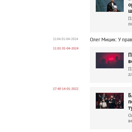
о
ш
П
п
Олег Мицик: У пра
21:04 01-04-2024
11:01 01-04-2024
П
в
П
д
17:40 14-01-2022
Б
п
т
О
в