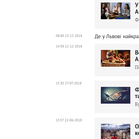
У
А
Ф
Де у Львові найкра
08:40 13-12-2018
14:38 12-12-2018
В
А
П
15:30 27-07-2018
Ф
т
К
15:57 22-06-2018
О
к