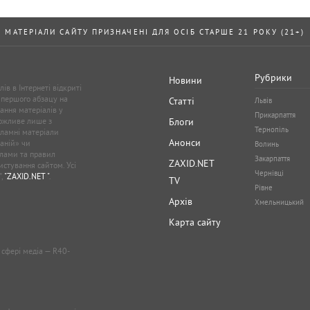
МАТЕРІАЛИ САЙТУ ПРИЗНАЧЕНІ ДЛЯ ОСІБ СТАРШЕ 21 РОКУ (21+)
Рубрики
Новини
ів в Інтернеті відкриті
 першого абзацу на
Статті
Львів
ання матеріалів у
Прикарпаття
можливе лише з
Блоги
Тернопіль
кламні матеріали
Анонси
аній» чи
Волинь
лами та правил
Закарпаття
ZAXID.NET
стування сайтом. Усі
Чернівці
”,
"ZAXID.NET "
.
TV
Рівне
Архів
Хмельницький
Карта сайту
у сфері медіа — R40-