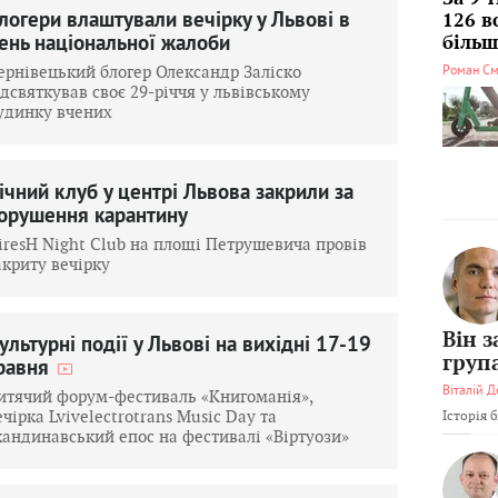
логери влаштували вечірку у Львові в
126 в
ень національної жалоби
більші
ернівецький блогер Олександр Заліско
Роман См
ідсвяткував своє 29-річчя у львівському
удинку вчених
ічний клуб у центрі Львова закрили за
орушення карантину
iresH Night Club на площі Петрушевича провів
акриту вечірку
Він 
ультурні події у Львові на вихідні 17-19
груп
равня
Віталій Д
итячий форум-фестиваль «Книгоманія»,
ечірка Lvivelectrotrans Music Day та
Історія 
кандинавський епос на фестивалі «Віртуози»