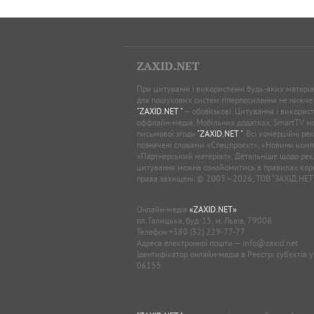
ZAXID.NET
При цитуванні і використанні будь-яких матеріал
для пошукових систем гіперпосилання не нижче
"ZAXID.NET "
— обов’язкові. Цитування і використ
оффлайн-медіа, Мобільних додатках, SmartTV 
письмової згоди
"ZAXID.NET "
. Всі комерційні ре
позначені словами «Спецпроєкт», «Новини комп
«Партнерський матеріал». Детальніше щодо рек
цитування можна ознайомитись в правилах кори
права захищені. © 2005—2026, ТОВ “ЗАХІД.НЕТ
Онлайн-медіа
«ZAXID.NET»
пл. Галицька, буд. 15, м. Львів, 79008
Телефон
+380 (32) 229-77-77
Адреса електронної пошти —
info@zaxid.net
Ідентифікатор онлайн-медіа в Реєстрі суб'єктів 
06155