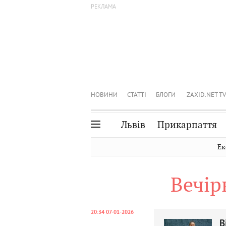
НОВИНИ
СТАТТІ
БЛОГИ
ZAXID.NET TV
Львів
Прикарпаття
Івано-Франківськ
Рівне
Ек
Тернопіль
Львів
Вечір
Волинь
Чернівці
Закарпаття
Шептицький
20:34 07-01-2026
В