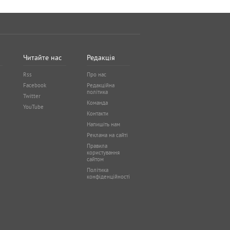
Читайте нас
Редакція
Rss
Про нас
Facebook
Редакційна
політика
Twitter
Команда
YouTube
Контакти
Напишіть нам
Реклама на сайті
Правила
користування
сайтом
Політика
конфіденційності