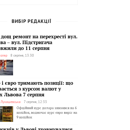
ВИБІР РЕДАКЦІЇ
 дощ ремонт на перехресті вул.
ва – вул. Підстригача
вжили до 11 серпня
оляр
8 серпня, 13:30
 і євро тримають позиції: що
вається з курсом валют у
х Львова 7 серпня
я Лукашевська
7 серпня, 12:33
Офційний курс долара знизився на 6
копійок, водночас курс євро виріс на
9 копійок
тижнів у Львові травмувалися