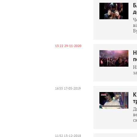
Б
д
Ч
в
Б
13:22 29-11-2020
Н
п
H
з
16:55 17-05-2019
К
т
Д
в
с
11:52 13-12-2018