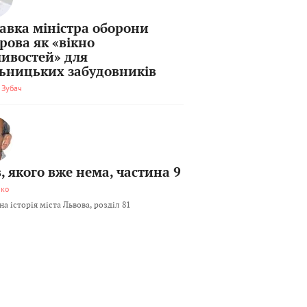
тавка міністра оборони
рова як «вікно
ивостей» для
льницьких забудовників
 Зубач
, якого вже нема, частина 9
мко
а історія міста Львова, розділ 81