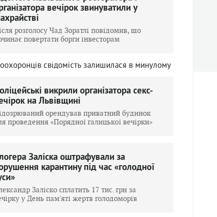
рганізатора вечірок звинуватили у
ахрайстві
ісля розголосу Чад Зоратлі повідомив, що
очинає повертати борги інвесторам
воохоронців свідомість залишилася в минулому
оліцейські викрили організатора секс-
ечірок на Львівщині
ідозрюваний орендував приватний будинок
ля проведення «Порядної галицької вечірки»
логера Заліска оштрафували за
орушення карантину під час «голодної
уси»
лександр Заліско сплатить 17 тис. грн за
ечірку у День пам'яті жертв голодоморів