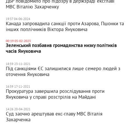
ДБР повідомило про підозру в держзраді ексглаві
МВС Віталію Захарченку
19:37 04-06-2024
Канада запровадила санкції проти Азарова, Пшонки та
інших поплічників Віктора Януковича
00:19 05-02-2023
Зеленський позбавив громадянства низку політиків
часів Януковича
18:59 23-11-2021
Під санкціями ЄС залишилися лише семеро людей з
оточення Януковича
16:59 17-11-2021
Прокуратура завершила розслідування проти
Януковича у справі розстрілів на Майдані
14:26 20-04-2021
Суд заочно арештував екс-главу МВС Віталія
Захарченка