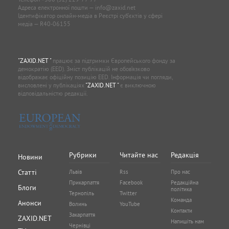
Адреса електронної пошти —
info@zaxid.net
Ідентифікатор онлайн-медіа в Реєстрі суб'єктів у сфері
медіа — R40-06155
"ZAXID.NET "
працює за підтримки Європейського фонду за
демократію (EED). Зміст публікацій не обов’язково
відображає офіційну позицію EED. Інформація чи погляди,
висловлені у публікаціях
"ZAXID.NET "
є виключною
відповідальністю редакції.
Рубрики
Читайте нас
Редакція
Новини
Статті
Львів
Rss
Про нас
Прикарпаття
Facebook
Редакційна
Блоги
політика
Тернопіль
Twitter
Команда
Анонси
Волинь
YouTube
Контакти
Закарпаття
ZAXID.NET
Напишіть нам
Чернівці