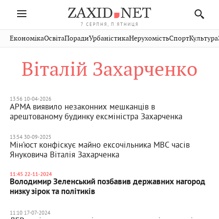
7 СЕРПНЯ, П'ЯТНИЦЯ
Івано-
Публікації
Авто
Словко
Культура
Економіка
Освіта
Поради
Урбаністика
Нерухомість
Спорт
Культура
Стрий
Рівне
Франківськ
Світ
Економіка
Рецепти
Здоров'я
Дрогобич
Львів
Тернопіль
Віталій Захарченко
Кіно
Дім
Спорт
Краєзнавство
Хмельницький
Чернівці
Волинь
Фото
Освіта
Нерухомість
Домашні
Вінниця
Шептицький
Закарпаття
тварини
13:56 10-04-2026
АРМА виявило незаконних мешканців в
арештованому будинку ексміністра Захарченка
13:54 30-09-2025
Мін’юст конфіскує майно ексочільника МВС часів
Януковича Віталія Захарченка
11:45 22-11-2024
Володимир Зеленський позбавив державних нагород
низку зірок та політиків
11:10 17-07-2024