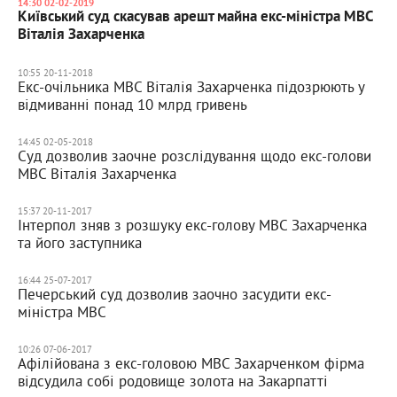
14:30 02-02-2019
Київський суд скасував арешт майна екс-міністра МВС
Віталія Захарченка
10:55 20-11-2018
Екс-очільника МВС Віталія Захарченка підозрюють у
відмиванні понад 10 млрд гривень
14:45 02-05-2018
Суд дозволив заочне розслідування щодо екс-голови
МВС Віталія Захарченка
15:37 20-11-2017
Інтерпол зняв з розшуку екс-голову МВС Захарченка
та його заступника
16:44 25-07-2017
Печерський суд дозволив заочно засудити екс-
міністра МВС
10:26 07-06-2017
Афілійована з екс-головою МВС Захарченком фірма
відсудила собі родовище золота на Закарпатті