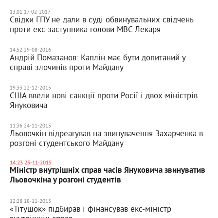
13:01 17-02-2017
Свідки ГПУ не дали в суді обвинувальних свідчень
проти екс-заступника голови МВС Лекаря
14:52 29-08-2016
Андрій Помазанов: Каплін має бути допитаний у
справі злочинів проти Майдану
19:33 22-12-2015
США ввели нові санкції проти Росії і двох міністрів
Януковича
11:36 24-11-2015
Льовочкін відреагував на звинувачення Захарченка в
розгоні студентського Майдану
14:23 23-11-2015
Міністр внутрішніх справ часів Януковича звинуватив
Льовочкіна у розгоні студентів
12:28 18-11-2015
«Тітушок» підбирав і фінансував екс-міністр