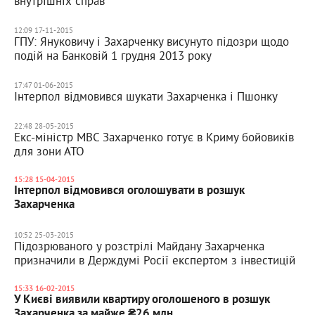
внутрішніх справ
12:09 17-11-2015
ГПУ: Януковичу і Захарченку висунуто підозри щодо
подій на Банковій 1 грудня 2013 року
17:47 01-06-2015
Інтерпол відмовився шукати Захарченка і Пшонку
22:48 28-05-2015
Екс-міністр МВС Захарченко готує в Криму бойовиків
для зони АТО
15:28 15-04-2015
Інтерпол відмовився оголошувати в розшук
Захарченка
10:52 25-03-2015
Підозрюваного у розстрілі Майдану Захарченка
призначили в Держдумі Росії експертом з інвестицій
15:33 16-02-2015
У Києві виявили квартиру оголошеного в розшук
Захарченка за майже ₴26 млн