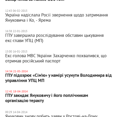
12:43 06-02-2015
Україна надіслала Росії звернення щодо затримання
Януковича і Ко, - Ярема
16:38 22-01-2015
ГПУ завершила розслідування обставин цькування
екс-глави УПЦ (МП)
15:00 16-01-2015
Екс-голова МВС України Захарченко похвалився, що
отримав російський паспорт
14:34 21-05-2014
ГПУ підозрює «Сім’ю» у намірі усунути Володимира від
управління УПЦ МП
12:41 18-04-2014
ГПУ закидає Януковичу і його поплічникам
організацію теракту
00:29 14-04-2014
Янукович знову робить заяви у Ростові-на-Дону