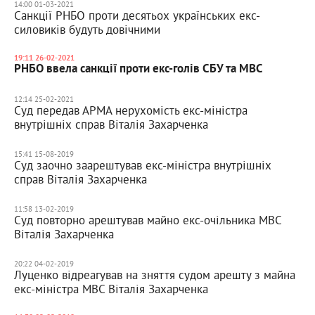
14:00 01-03-2021
Санкції РНБО проти десятьох українських екс-
силовиків будуть довічними
19:11 26-02-2021
РНБО ввела санкції проти екс-голів СБУ та МВС
12:14 25-02-2021
Суд передав АРМА нерухомість екс-міністра
внутрішніх справ Віталія Захарченка
15:41 15-08-2019
Суд заочно заарештував екс-міністра внутрішніх
справ Віталія Захарченка
11:58 13-02-2019
Суд повторно арештував майно екс-очільника МВС
Віталія Захарченка
20:22 04-02-2019
Луценко відреагував на зняття судом арешту з майна
екс-міністра МВС Віталія Захарченка