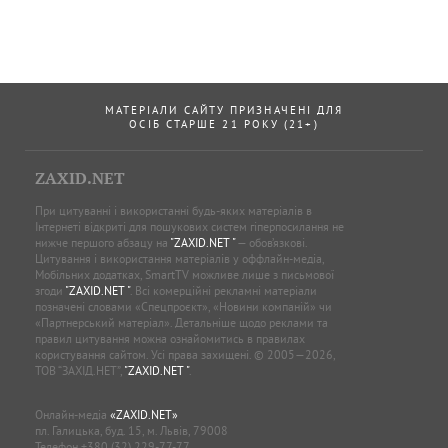
МАТЕРІАЛИ САЙТУ ПРИЗНАЧЕНІ ДЛЯ
ОСІБ СТАРШЕ 21 РОКУ (21+)
ZAXID.NET
При цитуванні і використанні будь-яких матеріалів в
Інтернеті відкриті для пошукових систем гіперпосилання не
нижче першого абзацу на
"ZAXID.NET "
— обов’язкові.
Цитування і використання матеріалів у оффлайн-медіа,
Мобільних додатках, SmartTV можливе лише з письмової
згоди
"ZAXID.NET "
. Всі комерційні рекламні матеріали
позначені словами «Спецпроєкт», «Новини компаній» чи
«Партнерський матеріал». Детальніше щодо реклами та
правил цитування можна ознайомитись в правилах
користування сайтом. Усі права захищені. © 2005—2026,
ТОВ “ЗАХІД.НЕТ”,
"ZAXID.NET "
.
Онлайн-медіа
«ZAXID.NET»
пл. Галицька, буд. 15, м. Львів, 79008
Телефон
+380 (32) 229-77-77