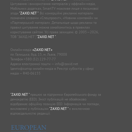
Цитування і використання матеріалів у оффлайн-медіа,
Мобільних додатках, SmartTV можливе лише з письмової
згоди
"ZAXID.NET "
. Всі комерційні рекламні матеріали
позначені словами «Спецпроєкт», «Новини компаній» чи
«Партнерський матеріал». Детальніше щодо реклами та
правил цитування можна ознайомитись в правилах
користування сайтом. Усі права захищені. © 2005—2026,
ТОВ “ЗАХІД.НЕТ”,
"ZAXID.NET "
.
Онлайн-медіа
«ZAXID.NET»
пл. Галицька, буд. 15, м. Львів, 79008
Телефон
+380 (32) 229-77-77
Адреса електронної пошти —
info@zaxid.net
Ідентифікатор онлайн-медіа в Реєстрі суб'єктів у сфері
медіа — R40-06155
"ZAXID.NET "
працює за підтримки Європейського фонду за
демократію (EED). Зміст публікацій не обов’язково
відображає офіційну позицію EED. Інформація чи погляди,
висловлені у публікаціях
"ZAXID.NET "
є виключною
відповідальністю редакції.