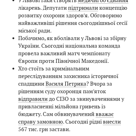
У Львові таки створять
медичні об’єднання
лікарень. Депутати
підтримали
концепцію
розвитку охорони здоров’я. Обговоримо
найважливіші рішення сьогоднішньої сесії
міської ради.
Побачимо, як вболівали у Львові за збірну
України. Сьогодні національна команда
провела важливий матч чемпіонату
Європи проти Північної Македонії.
Хто стоїть за кримінальним
переслідуванням захисника історичної
спадщини
Василя Петрика
? Вчора за
рішенням суду охоронця пам’яток
відправили
до СІЗО за звинуваченнями у
привласненні мільйона гривень із
бюджету. Сам обвинувачений
вважає
справу замовною
. Сьогодні рідні
внесли
567 тис. грн застави.