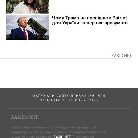
ZAXID.NET
МАТЕРІАЛИ САЙТУ ПРИЗНАЧЕНІ ДЛЯ
ОСІБ СТАРШЕ 21 РОКУ (21+)
ZAXID.NET
При цитуванні і використанні будь-яких матеріалів в
Інтернеті відкриті для пошукових систем гіперпосилання не
нижче першого абзацу на
"ZAXID.NET "
— обов’язкові.