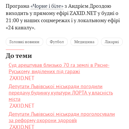
Програма
«Чорне і біле»
з Андрієм Дроздою
виходить у прямому ефірі ZAXID.NET у будні о
21:00 у наших соцмережах і у локальному ефірі
«24 каналу».
Головні новини
Футбол
Медицина
Лікарні
До теми
Суд арештував близько 70 га землі в Рясне-
Руському, виділених під гаражі
ZAXID.NET
Депутати Львівської міськради погодили
передачу будинку культури ЛОРТА у власність
міста
ZAXID.NET
Депутати Львівської міськради проголосували
за реформу охорони здоров’я
ZAXID.NET