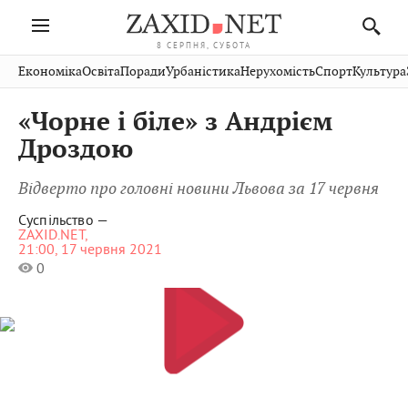
8 СЕРПНЯ, СУБОТА
Івано-
Публікації
Авто
Словко
Культура
Економіка
Освіта
Поради
Урбаністика
Нерухомість
Спорт
Культура
Стрий
Рівне
Франківськ
Світ
Економіка
Рецепти
Здоров'я
Дрогобич
Львів
Тернопіль
«Чорне і біле» з Андрієм
Кіно
Дім
Спорт
Краєзнавство
Хмельницький
Чернівці
Волинь
Дроздою
Фото
Освіта
Нерухомість
Домашні
Вінниця
Шептицький
Закарпаття
тварини
Відверто про головні новини Львова за 17 червня
Суспільство —
ZAXID.NET,
21:00, 17 червня 2021
0