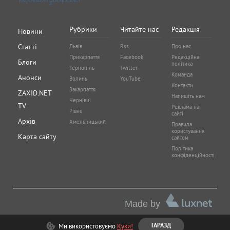
Рубрики
Читайте нас
Редакція
Новини
Статті
Львів
Rss
Про нас
Прикарпаття
Facebook
Редакційна
Блоги
політика
Тернопіль
Twitter
Команда
Анонси
Волинь
YouTube
Контакти
Закарпаття
ZAXID.NET
Напишіть нам
Чернівці
TV
Реклама на
Рівне
сайті
Архів
Хмельницький
Правила
користування
Карта сайту
сайтом
Політика
конфіденційності
Made by
Ми використовуємо
Куки!
ГАРАЗД