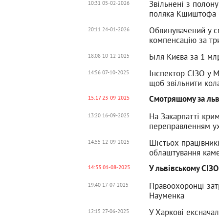
Звільнені з полону
10:31 05-02-2026
поляка Кшиштофа 
Обвинувачений у с
20:11 24-01-2026
компенсацію за тр
Біля Києва за 1 мл
18:08 10-12-2025
Інспектор СІЗО у М
14:56 07-10-2025
щоб звільнити кол
Смотрящому за льв
15:17 23-09-2025
На Закарпатті крим
13:20 16-09-2025
переправленням у
Шістьох працівник
14:55 12-09-2025
облаштування каме
У львівському СІЗ
14:53 01-08-2025
Правоохоронці зат
19:40 17-07-2025
Науменка
У Харкові екснача
12:15 27-06-2025