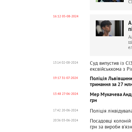
С
16:12 05-08-2024
А
п
А
ц
е
Суд випустив із СІ
13:14 02-08-2024
ексвійськкома з Р
Поліція Львівщини
19:17 31-07-2024
тримання за 27 млн
Мер Мукачева Андр
13:48 27-06-2024
грн
Поліція ліквідувал
17:42 20-06-2024
Посадовці колоній
20:36 03-06-2024
грн за вироби в'язн