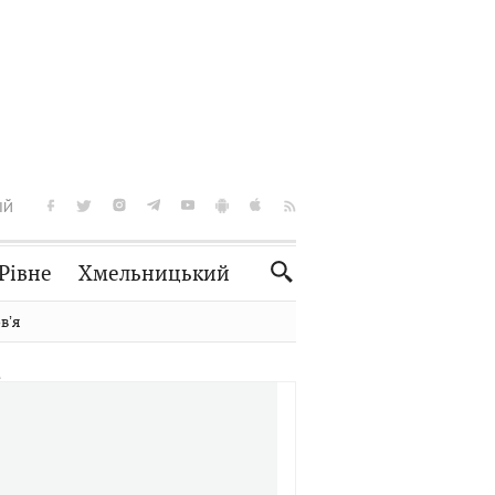
ІЙ
Рівне
Хмельницький
Словко
Культура
вʼя
Рецепти
Здоров'я
Спорт
Краєзнавство
Нерухомість
Домашні тварини