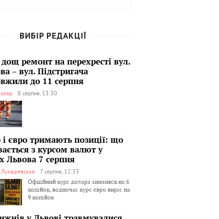
ВИБІР РЕДАКЦІЇ
 дощ ремонт на перехресті вул.
ва – вул. Підстригача
вжили до 11 серпня
оляр
8 серпня, 13:30
 і євро тримають позиції: що
вається з курсом валют у
х Львова 7 серпня
я Лукашевська
7 серпня, 12:33
Офційний курс долара знизився на 6
копійок, водночас курс євро виріс на
9 копійок
тижнів у Львові травмувалися