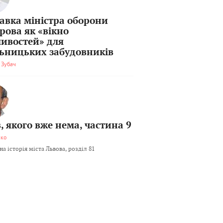
тавка міністра оборони
рова як «вікно
ивостей» для
льницьких забудовників
 Зубач
, якого вже нема, частина 9
мко
а історія міста Львова, розділ 81