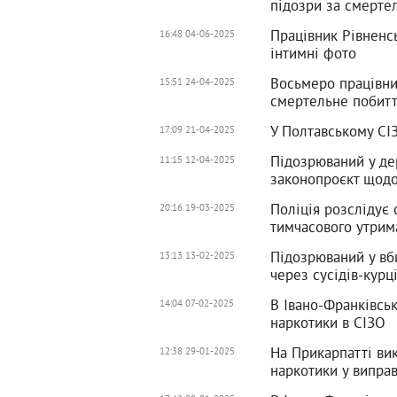
підозри за смертел
Працівник Рівненс
16:48 04-06-2025
інтимні фото
Восьмеро працівни
15:51 24-04-2025
смертельне побитт
У Полтавському СІ
17:09 21-04-2025
Підозрюваний у де
11:15 12-04-2025
законопроєкт щод
Поліція розслідує 
20:16 19-03-2025
тимчасового утрим
Підозрюваний у вб
13:13 13-02-2025
через сусідів-курц
В Івано-Франківськ
14:04 07-02-2025
наркотики в СІЗО
На Прикарпатті ви
12:38 29-01-2025
наркотики у випра