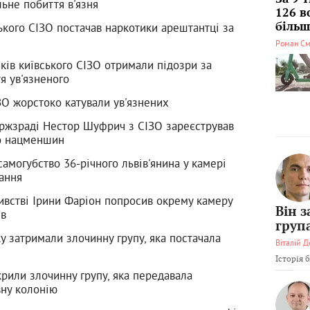
ьне побиття в'язня
126 в
ького СІЗО постачав наркотики арештантці за
більші
Роман См
ків київського СІЗО отримали підозри за
я ув'язненого
ЗО жорстоко катували ув'язнених
ржзраді Нестор Шуфрич з СІЗО зареєстрував
о нацменшин
самогубство 36-річного львів'янина у камері
ання
ивстві Ірини Фаріон попросив окрему камеру
Він 
ів
груп
у затримали злочинну групу, яка постачала
Віталій Д
Історія 
крили злочинну групу, яка передавала
вну колонію