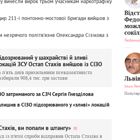
ку винесли вирок трьом учасникам наркотрафіку
Відс
дир 211-ї понтонно-мостової бригади вийшов з
Федо
можл
сокі
 незрячого політв'язня Олександра Сізікова з
Любомир
ідозрюваний у шахрайстві й зливі
окацій ЗСУ Остап Стахів вийшов із СІЗО
а п'ять днів прихильники псевдоактивіста
азбирали 908,4 тис. грн застави
Львів
Ілько Ле
Популярн
ЗО затриманого за СЗЧ Сергія Гнезділова
алишив в СІЗО підозрюваного у «зливі» локацій
Стахів, ви попали в штангу»
уд із п’ятої спроби відправив Остапа Стахіва в