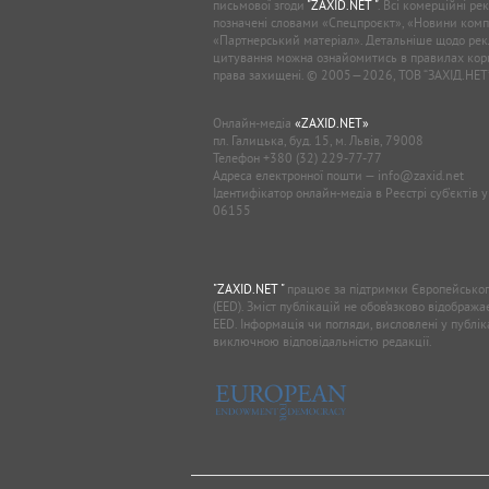
письмової згоди
"ZAXID.NET "
. Всі комерційні ре
позначені словами «Спецпроєкт», «Новини комп
«Партнерський матеріал». Детальніше щодо рек
цитування можна ознайомитись в правилах кори
права захищені. © 2005—2026, ТОВ “ЗАХІД.НЕТ
Онлайн-медіа
«ZAXID.NET»
пл. Галицька, буд. 15, м. Львів, 79008
Телефон
+380 (32) 229-77-77
Адреса електронної пошти —
info@zaxid.net
Ідентифікатор онлайн-медіа в Реєстрі суб'єктів 
06155
"ZAXID.NET "
працює за підтримки Європейськог
(EED). Зміст публікацій не обов’язково відображ
EED. Інформація чи погляди, висловлені у публі
виключною відповідальністю редакції.