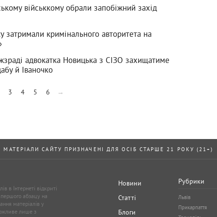
ькому військкому обрали запобіжний захід
у
ку затримали кримінального авторитета на
»
жзраді адвокатка Новицька з СІЗО захищатиме
абу й Іваночко
3
4
5
6
→
МАТЕРІАЛИ САЙТУ ПРИЗНАЧЕНІ ДЛЯ ОСІБ СТАРШЕ 21 РОКУ (21+)
Рубрики
Новини
ів в Інтернеті відкриті
 першого абзацу на
Статті
Львів
ання матеріалів у
Прикарпаття
можливе лише з
Блоги