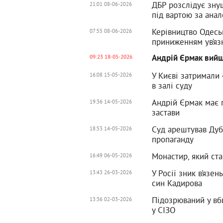
ДБР розслідує зну
21:01 08-06-2026
під вартою за анал
Керівництво Одесь
07:55 08-06-2026
приниженням ув’яз
Андрій Єрмак вийшо
09:23 18-05-2026
У Києві затримали 
16:08 15-05-2026
в залі суду
Андрій Єрмак має п
19:36 14-05-2026
застави
Суд арештував Дубі
18:53 14-05-2026
пропаганду
Монастир, який ста
16:49 06-05-2026
У Росії зник в’язе
13:43 26-03-2026
син Кадирова
Підозрюваний у вб
13:36 02-03-2026
у СІЗО