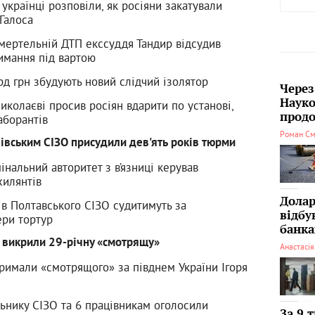
 українці розповіли, як росіяни закатували
Галоса
мертельній ДТП екссуддя Тандир відсудив
имання під вартою
рд грн збудують новий слідчий ізолятор
Через
Науко
иколаєві просив росіян вдарити по установі,
продо
аборантів
Роман См
івським СІЗО присудили дев'ять років тюрми
інальний авторитет з в’язниці керував
хилянтів
Долар
ів Полтавського СІЗО судитимуть за
відбу
ри тортур
банка
О викрили 29-річну «смотрящу»
Анастасі
римали «смотрящого» за півднем України Ігоря
льнику СІЗО та 6 працівникам оголосили
За 9 