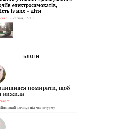
одіїв електросамокатів,
сть із них – діти
оляр
6 серпня, 15:10
БЛОГИ
залишився помирати, щоб
а вижила
ейнега
бійця, який загинув під час штурму