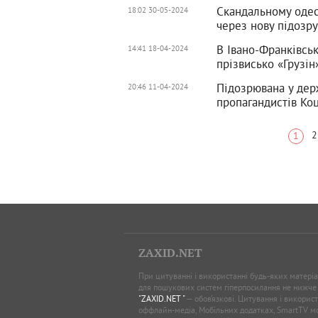
Скандальному одес
18:02 30-05-2024
через нову підозр
В Івано-Франківсь
14:41 18-04-2024
прізвисько «Грузін
Підозрювана у дер
20:46 11-04-2024
пропагандистів Коц
2
1
ZAXID.NET
При цитуванні і використанні будь-яких матеріал
для пошукових систем гіперпосилання не нижче
"ZAXID.NET "
— обов’язкові. Цитування і використ
оффлайн-медіа, Мобільних додатках, SmartTV 