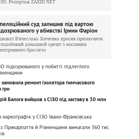
ІЗО. Репортаж ZAXID.NET
пеляційний суд залишив під вартою
ідозрюваного у вбивстві Ірини Фаріон
двокат В’ячеслава Зінченка просив призначити
ілодобовий домашній арешт з носінням
лектронного браслета
ЗО підозрюваного у побитті підлеглого
івненщини
 замовила ремонт ізолятора тимчасового
 грн
ій Балога вийшов з СІЗО під заставу в 30 млн
а наркотрафік у СІЗО Івано-Франківська
 з Прикарпаття й Рівненщини вимагали 360 тис.
ів