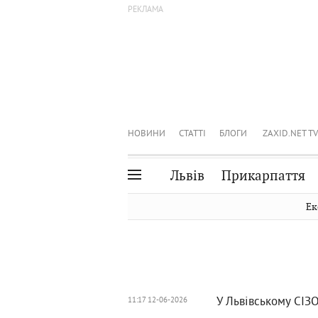
НОВИНИ
СТАТТІ
БЛОГИ
ZAXID.NET TV
Львів
Прикарпаття
Івано-Франківськ
Рівне
Ек
Тернопіль
Львів
Волинь
Чернівці
Закарпаття
Шептицький
У Львівському СІЗО
11:17 12-06-2026