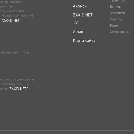
Тернопіль
кламні матеріали
Анонси
аній» чи
Волинь
лами та правил
Закарпаття
ZAXID.NET
стування сайтом. Усі
Чернівці
”,
"ZAXID.NET "
.
TV
Рівне
Архів
Хмельницький
Карта сайту
у сфері медіа — R40-
о фонду за демократію
ає офіційну позицію
каціях
"ZAXID.NET "
є