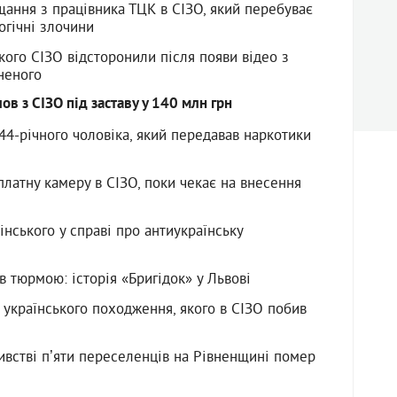
щання з працівника ТЦК в СІЗО, який перебуває
огічні злочини
кого СІЗО відсторонили після появи відео з
неного
в з СІЗО під заставу у 140 млн грн
44-річного чоловіка, який передавав наркотики
латну камеру в СІЗО, поки чекає на внесення
нського у справі про антиукраїнську
в тюрмою: історія «Бригідок» у Львові
нь українського походження, якого в СІЗО побив
ивстві пʼяти переселенців на Рівненщині помер