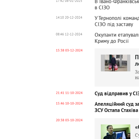
В Івано-Франківсь
17:42 08-01-2025
в СІЗО
У Тернополі коман
14:10 20-12-2024
СІЗО під заставу
Окупанти етапували
08:46 12-12-2024
Криму до Росії
15:38 03-12-2024
П
л
З
н
Суд відправив у СІ
21:41 11-10-2024
Апеляційний суд з
15:46 10-10-2024
ЗСУ Остапа Стахіва
20:38 03-10-2024
«
С