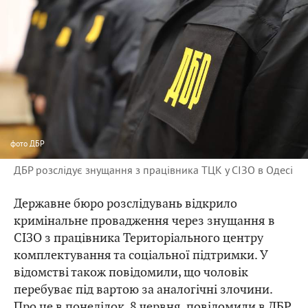
фото
ДБР
ДБР розслідує знущання з працівника ТЦК у СІЗО в Одесі
Державне бюро розслідувань відкрило
кримінальне провадження через знущання в
СІЗО з працівника Територіального центру
комплектування та соціальної підтримки. У
відомстві також повідомили, що чоловік
перебуває під вартою за аналогічні злочини.
Про це в понеділок, 8 червня,
повідомили
в ДБР.