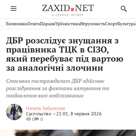
6 СЕРПНЯ, ЧЕТВЕР
Івано-
Публікації
Авто
Словко
Культура
Економіка
Освіта
Поради
Урбаністика
Нерухомість
Спорт
Культура
Стрий
Рівне
Франківськ
Світ
Економіка
Рецепти
Здоров'я
Дрогобич
Львів
Тернопіль
ДБР розслідує знущання з
Кіно
Дім
Спорт
Краєзнавство
Хмельницький
Чернівці
Волинь
працівника ТЦК в СІЗО,
Фото
Освіта
Нерухомість
Домашні
Вінниця
Шептицький
який перебуває під вартою
Закарпаття
тварини
за аналогічні злочини
Стосовно постраждалого ДБР здійснює
розслідування за фактами катування та
позбавлення волі мобілізованих
Наталя Забазнова
Суспільство —
21:01, 8 червня 2026
0
0