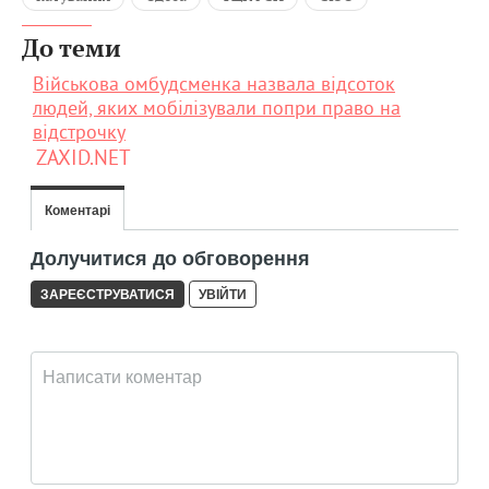
До теми
Військова омбудсменка назвала відсоток
людей, яких мобілізували попри право на
відстрочку
ZAXID.NET