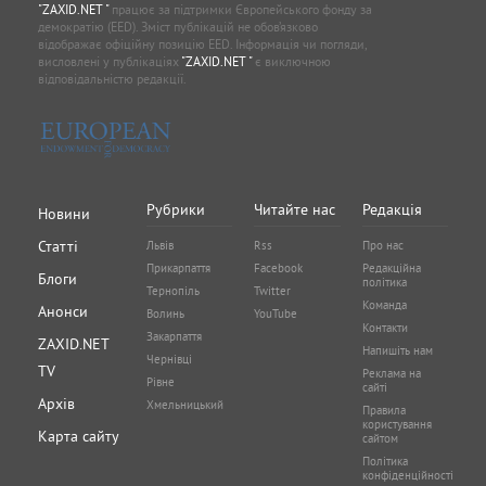
"ZAXID.NET "
працює за підтримки Європейського фонду за
демократію (EED). Зміст публікацій не обов’язково
відображає офіційну позицію EED. Інформація чи погляди,
висловлені у публікаціях
"ZAXID.NET "
є виключною
відповідальністю редакції.
Рубрики
Читайте нас
Редакція
Новини
Статті
Львів
Rss
Про нас
Прикарпаття
Facebook
Редакційна
Блоги
політика
Тернопіль
Twitter
Команда
Анонси
Волинь
YouTube
Контакти
Закарпаття
ZAXID.NET
Напишіть нам
Чернівці
TV
Реклама на
Рівне
сайті
Архів
Хмельницький
Правила
користування
Карта сайту
сайтом
Політика
конфіденційності