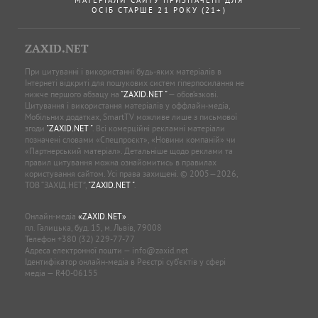
ОСІБ СТАРШЕ 21 РОКУ (21+)
ZAXID.NET
При цитуванні і використанні будь-яких матеріалів в
Інтернеті відкриті для пошукових систем гіперпосилання не
нижче першого абзацу на
"ZAXID.NET "
— обов’язкові.
Цитування і використання матеріалів у оффлайн-медіа,
Мобільних додатках, SmartTV можливе лише з письмової
згоди
"ZAXID.NET "
. Всі комерційні рекламні матеріали
позначені словами «Спецпроєкт», «Новини компаній» чи
«Партнерський матеріал». Детальніше щодо реклами та
правил цитування можна ознайомитись в правилах
користування сайтом. Усі права захищені. © 2005—2026,
ТОВ “ЗАХІД.НЕТ”,
"ZAXID.NET "
.
Онлайн-медіа
«ZAXID.NET»
пл. Галицька, буд. 15, м. Львів, 79008
Телефон
+380 (32) 229-77-77
Адреса електронної пошти —
info@zaxid.net
Ідентифікатор онлайн-медіа в Реєстрі суб'єктів у сфері
медіа — R40-06155