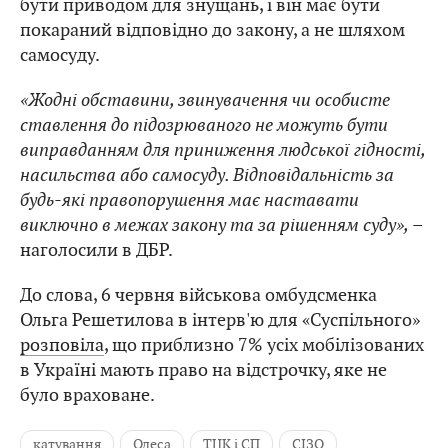
бути приводом для знущань, і він має бути
покараний відповідно до закону, а не шляхом
самосуду.
«Жодні обставини, звинувачення чи особисте
ставлення до підозрюваного не можуть бути
виправданням для приниження людської гідності,
насильства або самосуду. Відповідальність за
будь-які правопорушення має наставати
виключно в межах закону та за рішенням суду»,
–
наголосили в ДБР.
До слова, 6 червня військова омбудсменка
Ольга Решетилова в інтерв'ю для «Суспільного»
розповіла
, що приблизно 7% усіх мобілізованих
в Україні мають право на відстрочку, яке не
було враховане.
катування
Одеса
ТЦК і СП
СІЗО