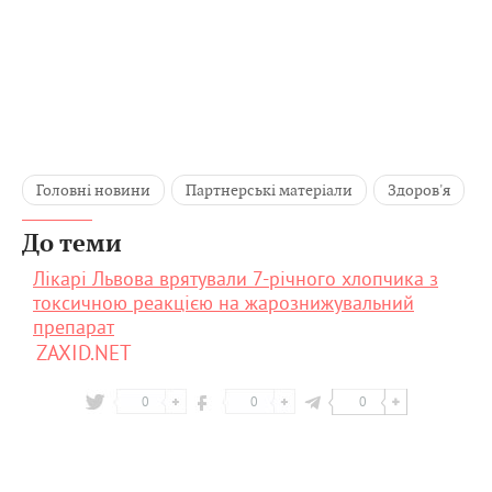
Головні новини
Партнерські матеріали
Здоров'я
До теми
Лікарі Львова врятували 7-річного хлопчика з
токсичною реакцією на жарознижувальний
препарат
ZAXID.NET
0
0
0