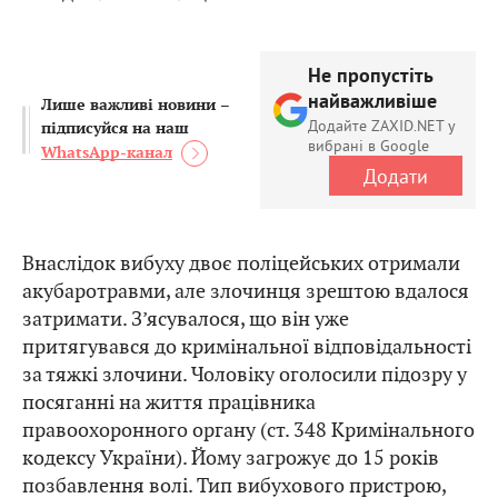
Не пропустіть
найважливіше
Лише важливі новини –
Додайте ZAXID.NET у
підписуйся на наш
вибрані в Google
WhatsApp-канал
Додати
Внаслідок вибуху двоє поліцейських отримали
акубаротравми, але злочинця зрештою вдалося
затримати. З’ясувалося, що він уже
притягувався до кримінальної відповідальності
за тяжкі злочини. Чоловіку оголосили підозру у
посяганні на життя працівника
правоохоронного органу (ст. 348 Кримінального
кодексу України). Йому загрожує до 15 років
позбавлення волі. Тип вибухового пристрою,