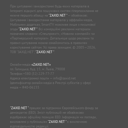
При цитуванні і використанні будь-яких матеріалів в
Інтернеті відкриті для пошукових систем гіперпосилання не
нижче першого абзацу на
"ZAXID.NET "
— обов’язкові.
Цитування і використання матеріалів у оффлайн-медіа,
Мобільних додатках, SmartTV можливе лише з письмової
згоди
"ZAXID.NET "
. Всі комерційні рекламні матеріали
позначені словами «Спецпроєкт», «Новини компаній» чи
«Партнерський матеріал». Детальніше щодо реклами та
правил цитування можна ознайомитись в правилах
користування сайтом. Усі права захищені. © 2005—2026,
ТОВ “ЗАХІД.НЕТ”,
"ZAXID.NET "
.
Онлайн-медіа
«ZAXID.NET»
пл. Галицька, буд. 15, м. Львів, 79008
Телефон
+380 (32) 229-77-77
Адреса електронної пошти —
info@zaxid.net
Ідентифікатор онлайн-медіа в Реєстрі суб'єктів у сфері
медіа — R40-06155
"ZAXID.NET "
працює за підтримки Європейського фонду за
демократію (EED). Зміст публікацій не обов’язково
відображає офіційну позицію EED. Інформація чи погляди,
висловлені у публікаціях
"ZAXID.NET "
є виключною
відповідальністю редакції.