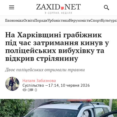
9 СЕРПНЯ, НЕДІЛЯ
Івано-
Публікації
Авто
Словко
Культура
Економіка
Освіта
Поради
Урбаністика
Нерухомість
Спорт
Культура
Стрий
Рівне
Франківськ
Світ
Економіка
Рецепти
Здоров'я
Дрогобич
Львів
Тернопіль
На Харківщині грабіжник
Кіно
Дім
Спорт
Краєзнавство
Хмельницький
Чернівці
Волинь
під час затримання кинув у
Фото
Освіта
Нерухомість
Домашні
Вінниця
Шептицький
поліцейських вибухівку та
Закарпаття
тварини
відкрив стрілянину
Двоє поліцейських отримали травми
Наталя Забазнова
Суспільство —
17:14, 10 червня 2026
0
0