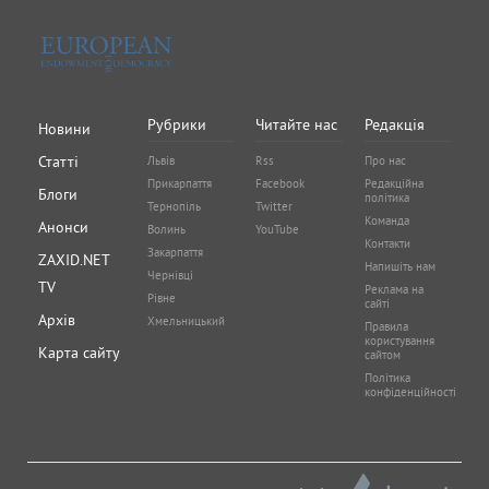
Рубрики
Читайте нас
Редакція
Новини
Статті
Львів
Rss
Про нас
Прикарпаття
Facebook
Редакційна
Блоги
політика
Тернопіль
Twitter
Команда
Анонси
Волинь
YouTube
Контакти
Закарпаття
ZAXID.NET
Напишіть нам
Чернівці
TV
Реклама на
Рівне
сайті
Архів
Хмельницький
Правила
користування
Карта сайту
сайтом
Політика
конфіденційності