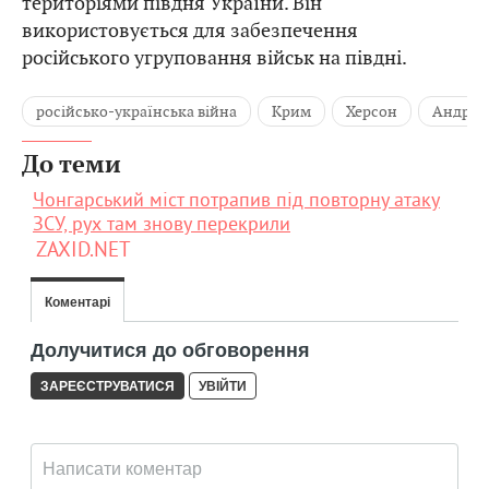
територіями півдня України. Він
використовується для забезпечення
російського угруповання військ на півдні.
російсько-українська війна
Крим
Херсон
Андрій
До теми
Чонгарський міст потрапив під повторну атаку
ЗСУ, рух там знову перекрили
ZAXID.NET