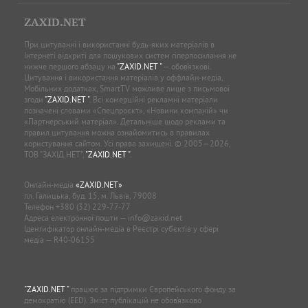
ZAXID.NET
При цитуванні і використанні будь-яких матеріалів в
Інтернеті відкриті для пошукових систем гіперпосилання не
нижче першого абзацу на
"ZAXID.NET "
— обов’язкові.
Цитування і використання матеріалів у оффлайн-медіа,
Мобільних додатках, SmartTV можливе лише з письмової
згоди
"ZAXID.NET "
. Всі комерційні рекламні матеріали
позначені словами «Спецпроєкт», «Новини компаній» чи
«Партнерський матеріал». Детальніше щодо реклами та
правил цитування можна ознайомитись в правилах
користування сайтом. Усі права захищені. © 2005—2026,
ТОВ “ЗАХІД.НЕТ”,
"ZAXID.NET "
.
Онлайн-медіа
«ZAXID.NET»
пл. Галицька, буд. 15, м. Львів, 79008
Телефон
+380 (32) 229-77-77
Адреса електронної пошти —
info@zaxid.net
Ідентифікатор онлайн-медіа в Реєстрі суб'єктів у сфері
медіа — R40-06155
"ZAXID.NET "
працює за підтримки Європейського фонду за
демократію (EED). Зміст публікацій не обов’язково