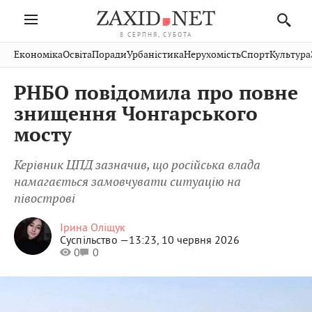
8 СЕРПНЯ, СУБОТА
Івано-
Публікації
Авто
Словко
Культура
Економіка
Освіта
Поради
Урбаністика
Нерухомість
Спорт
Культура
Стрий
Рівне
Франківськ
Світ
Економіка
Рецепти
Здоров'я
Дрогобич
Львів
Тернопіль
РНБО повідомила про повне
Кіно
Дім
Спорт
Краєзнавство
Хмельницький
Чернівці
Волинь
знищення Чонгарського
Фото
Освіта
Нерухомість
Домашні
Вінниця
Шептицький
мосту
Закарпаття
тварини
Керівник ЦПД зазначив, що російська влада
намагається замовчувати ситуацію на
півострові
Ірина Оліщук
Суспільство —
13:23, 10 червня 2026
0
0