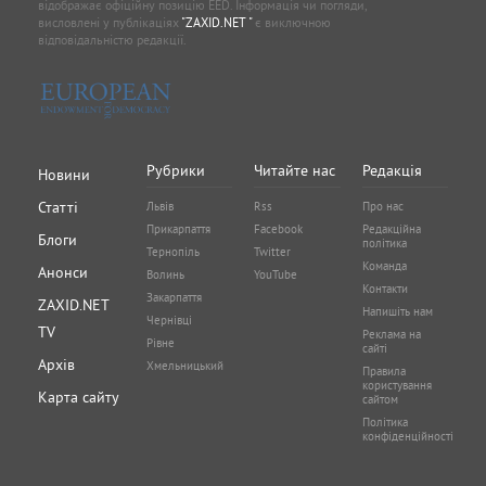
відображає офіційну позицію EED. Інформація чи погляди,
висловлені у публікаціях
"ZAXID.NET "
є виключною
відповідальністю редакції.
Рубрики
Читайте нас
Редакція
Новини
Статті
Львів
Rss
Про нас
Прикарпаття
Facebook
Редакційна
Блоги
політика
Тернопіль
Twitter
Команда
Анонси
Волинь
YouTube
Контакти
Закарпаття
ZAXID.NET
Напишіть нам
Чернівці
TV
Реклама на
Рівне
сайті
Архів
Хмельницький
Правила
користування
Карта сайту
сайтом
Політика
конфіденційності