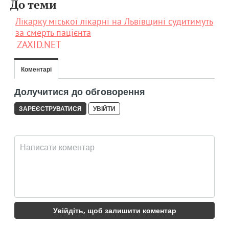
До теми
Лікарку міської лікарні на Львівщині судитимуть
за смерть пацієнта
ZAXID.NET