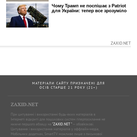
ZAXID.NET
МАТЕРІАЛИ САЙТУ ПРИЗНАЧЕНІ ДЛЯ
ОСІБ СТАРШЕ 21 РОКУ (21+)
ZAXID.NET
При цитуванні і використанні будь-яких матеріалів в
Інтернеті відкриті для пошукових систем гіперпосилання не
нижче першого абзацу на
"ZAXID.NET "
— обов’язкові.
Цитування і використання матеріалів у оффлайн-медіа,
Мобільних додатках, SmartTV можливе лише з письмової