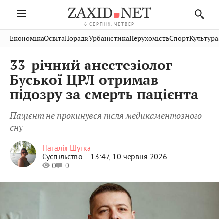
6 СЕРПНЯ, ЧЕТВЕР
Івано-
Публікації
Авто
Словко
Культура
Економіка
Освіта
Поради
Урбаністика
Нерухомість
Спорт
Культура
Стрий
Рівне
Франківськ
Світ
Економіка
Рецепти
Здоров'я
Дрогобич
Львів
Тернопіль
33-річний анестезіолог
Кіно
Дім
Спорт
Краєзнавство
Хмельницький
Чернівці
Волинь
Буської ЦРЛ отримав
Фото
Освіта
Нерухомість
Домашні
Вінниця
Шептицький
підозру за смерть пацієнта
Закарпаття
тварини
Пацієнт не прокинувся після медикаментозного
сну
Наталія Шутка
Суспільство —
13:47, 10 червня 2026
0
0