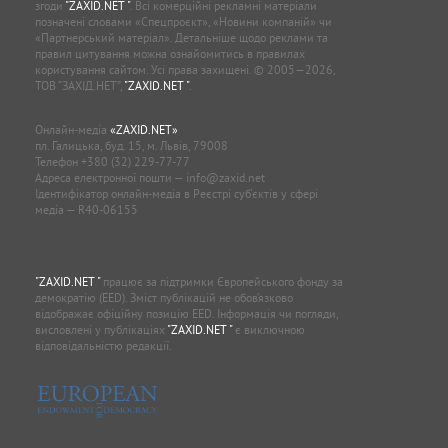
згоди
"ZAXID.NET "
. Всі комерційні рекламні матеріали
позначені словами «Спецпроєкт», «Новини компаній» чи
«Партнерський матеріал». Детальніше щодо реклами та
правил цитування можна ознайомитись в правилах
користування сайтом. Усі права захищені. © 2005—2026,
ТОВ “ЗАХІД.НЕТ”,
"ZAXID.NET "
.
Онлайн-медіа
«ZAXID.NET»
пл. Галицька, буд. 15, м. Львів, 79008
Телефон
+380 (32) 229-77-77
Адреса електронної пошти —
info@zaxid.net
Ідентифікатор онлайн-медіа в Реєстрі суб'єктів у сфері
медіа — R40-06155
"ZAXID.NET "
працює за підтримки Європейського фонду за
демократію (EED). Зміст публікацій не обов’язково
відображає офіційну позицію EED. Інформація чи погляди,
висловлені у публікаціях
"ZAXID.NET "
є виключною
відповідальністю редакції.