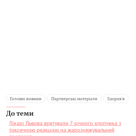
Головні новини
Партнерські матеріали
Здоров'я
До теми
Лікарі Львова врятували 7-річного хлопчика з
токсичною реакцією на жарознижувальний