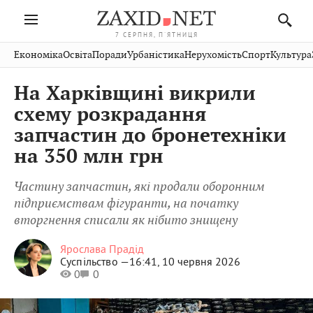
7 СЕРПНЯ, П'ЯТНИЦЯ
Івано-
Публікації
Авто
Словко
Культура
Економіка
Освіта
Поради
Урбаністика
Нерухомість
Спорт
Культура
Стрий
Рівне
Франківськ
Світ
Економіка
Рецепти
Здоров'я
Дрогобич
Львів
Тернопіль
На Харківщині викрили
Кіно
Дім
Спорт
Краєзнавство
Хмельницький
Чернівці
Волинь
схему розкрадання
Фото
Освіта
Нерухомість
Домашні
Вінниця
Шептицький
запчастин до бронетехніки
Закарпаття
тварини
на 350 млн грн
Частину запчастин, які продали оборонним
підприємствам фігуранти, на початку
вторгнення списали як нібито знищену
Ярослава Прадід
Суспільство —
16:41, 10 червня 2026
0
0