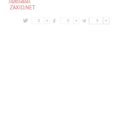
препарат
ZAXID.NET
0
0
0