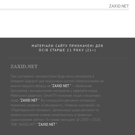
ZAXID.NET
МАТЕРІАЛИ САЙТУ ПРИЗНАЧЕНІ ДЛЯ
ОСІБ СТАРШЕ 21 РОКУ (21+)
ZAXID.NET
При цитуванні і використанні будь-яких матеріалів в
Інтернеті відкриті для пошукових систем гіперпосилання не
нижче першого абзацу на
"ZAXID.NET "
— обов’язкові.
Цитування і використання матеріалів у оффлайн-медіа,
Мобільних додатках, SmartTV можливе лише з письмової
згоди
"ZAXID.NET "
. Всі комерційні рекламні матеріали
позначені словами «Спецпроєкт», «Новини компаній» чи
«Партнерський матеріал». Детальніше щодо реклами та
правил цитування можна ознайомитись в правилах
користування сайтом. Усі права захищені. © 2005—2026,
ТОВ “ЗАХІД.НЕТ”,
"ZAXID.NET "
.