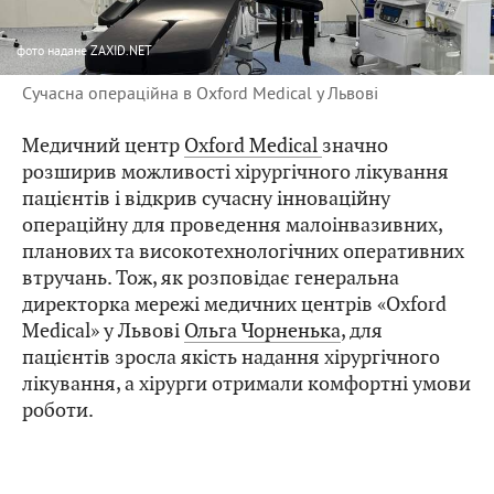
фото
надане ZAXID.NET
Сучасна операційна в Oxford Medical у Львові
Медичний центр
Oxford Medical
значно
розширив можливості хірургічного лікування
пацієнтів і відкрив сучасну інноваційну
операційну для проведення малоінвазивних,
планових та високотехнологічних оперативних
втручань. Тож, як розповідає генеральна
директорка мережі медичних центрів «Oxford
Medical» у Львові
Ольга Чорненька
, для
пацієнтів зросла якість надання хірургічного
лікування, а хірурги отримали комфортні умови
роботи.