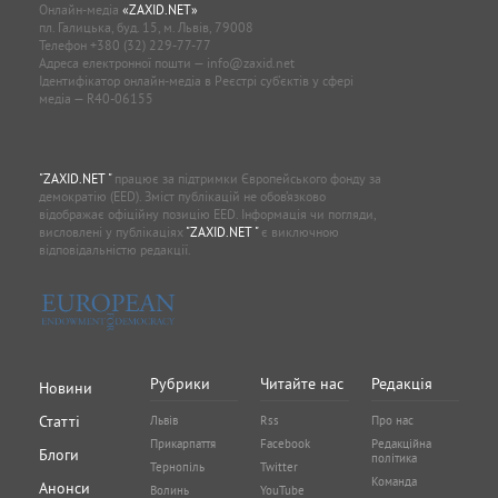
Онлайн-медіа
«ZAXID.NET»
пл. Галицька, буд. 15, м. Львів, 79008
Телефон
+380 (32) 229-77-77
Адреса електронної пошти —
info@zaxid.net
Ідентифікатор онлайн-медіа в Реєстрі суб'єктів у сфері
медіа — R40-06155
"ZAXID.NET "
працює за підтримки Європейського фонду за
демократію (EED). Зміст публікацій не обов’язково
відображає офіційну позицію EED. Інформація чи погляди,
висловлені у публікаціях
"ZAXID.NET "
є виключною
відповідальністю редакції.
Рубрики
Читайте нас
Редакція
Новини
Статті
Львів
Rss
Про нас
Прикарпаття
Facebook
Редакційна
Блоги
політика
Тернопіль
Twitter
Команда
Анонси
Волинь
YouTube