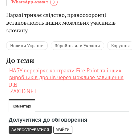
WhatsApp-канал
Наразі триває слідство, правоохоронці
встановлюють інших можливих учасників
злочину.
Новини України
Збройні сили України
Корупція
До теми
НАБУ перевіряє контракти Fire Point та інших
виробників дронів через можливе завищення
цін
ZAXID.NET