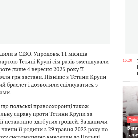
или в СІЗО. Упродовж 11 місяців
вартою Тетяні Крупі сім разів зменшували
13:20
роте лише 4 вересня 2025 року її
 млн грн застави. Пізніше з
Тетяни Крупи
й браслет і дозволили спілкуватися
з
ами.
 що польські правоохоронці також
льну справу
проти Тетяни Крупи за
Публі
ії незаконно здобутих грошей. За даними
Бага
а члени її родини з 29 травня 2022 року по
Гали
року систематично вивозили до Польщі