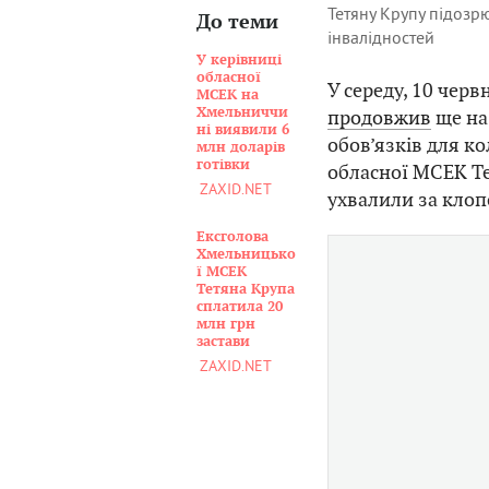
Тетяну Крупу підозр
До теми
інвалідностей
У керівниці
обласної
У середу, 10 чер
МСЕК на
Хмельниччи
продовжив
ще на 
ні виявили 6
обов’язків для к
млн доларів
готівки
обласної МСЕК Те
ZAXID.NET
ухвалили за кло
Ексголова
Хмельницько
ї МСЕК
Тетяна Крупа
сплатила 20
млн грн
застави
ZAXID.NET