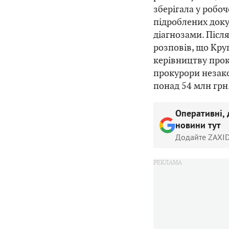
зберігала у робоч
підроблених док
діагнозами. Післ
розповів, що Кр
керівництву прок
прокурори незак
понад 54 млн грн
Оперативні, 
новини тут
Додайте ZAXID