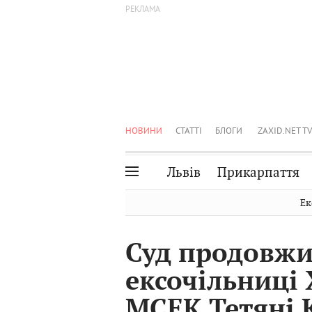
НОВИНИ
СТАТТІ
БЛОГИ
ZAXID.NET TV
Львів
Прикарпаття
Івано-Франківськ
Рівне
Ек
Тернопіль
Львів
Суд продовж
Волинь
Чернівці
ексочільниці
Закарпаття
Шептицький
МСЕК Тетяні 