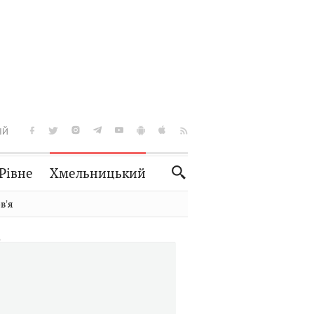
ІЙ
Рівне
Хмельницький
Словко
Культура
вʼя
Рецепти
Здоров'я
Спорт
Краєзнавство
Нерухомість
Домашні тварини