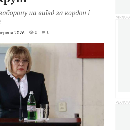
борону на виїзд за кордон і
т
0
0
 червня 2026
л