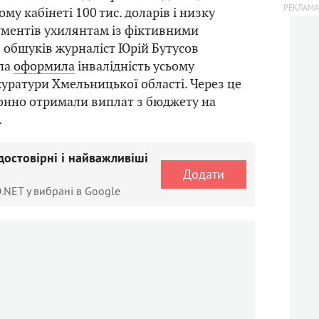
ому кабінеті 100 тис. доларів і низку
ументів ухилянтам із фіктивними
я обшуків журналіст Юрій Бутусов
упа
оформила
інвалідність усьому
уратури Хмельницької області. Через це
онно отримали виплат з бюджету на
.
достовірні і найважливіші
Додати
.NET у вибрані в Google