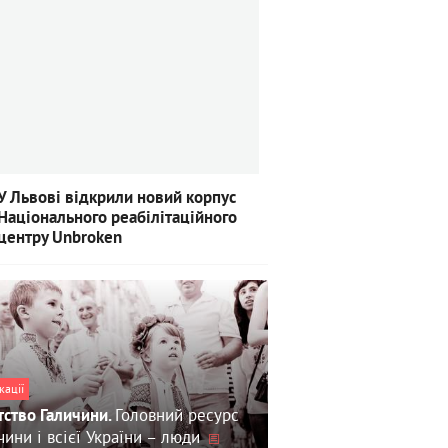
У Львові відкрили новий корпус
Національного реабілітаційного
центру Unbroken
кації
Головний ресурс
тство Галичини.
чини і всієї України – люди