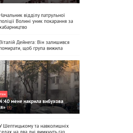
Начальник відділу патрульної
поліції Волині уник покарання за
хабарництво
Віталій Дейнега: Він залишився
помирати, щоб група вижила
ртаж
4:40 мене накрила вибухова
ля»
У Шептицькому та навколишніх
селах на два дні вимкнуть газ