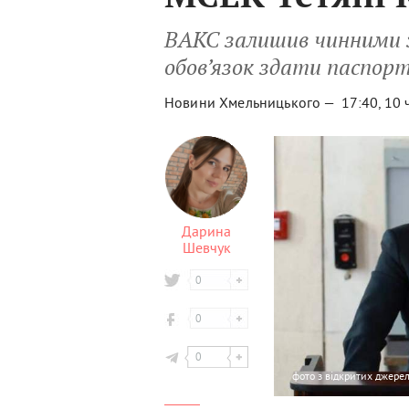
ВАКС залишив чинними за
обов’язок здати паспор
Новини Хмельницького —
17:40, 10
Дарина
Шевчук
0
0
0
фото
з відкритих джере