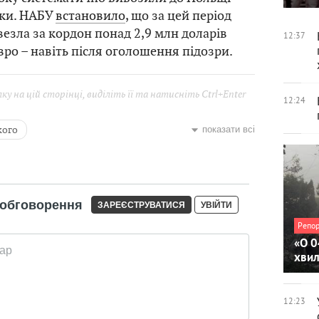
вки. НАБУ
встановило
, що за цей період
езла за кордон понад 2,9 млн доларів
12:37
вро – навіть після оголошення підозри.
у на цій сторінці, виділіть її та натисніть Ctrl+Enter
12:24
кого
показати всі
йний суд
Тетяна Крупа
Репо
«О 0
хви
12:23