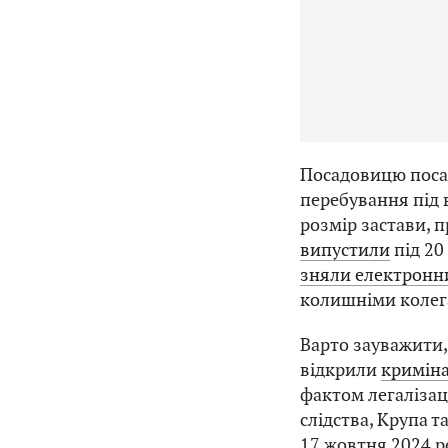
Посадовицю посад
перебування під 
розмір застави, п
випустили
під 20
зняли електронни
колишніми колег
Варто зауважити,
відкрили
криміна
фактом легалізац
слідства, Крупа т
17 жовтня 2024 