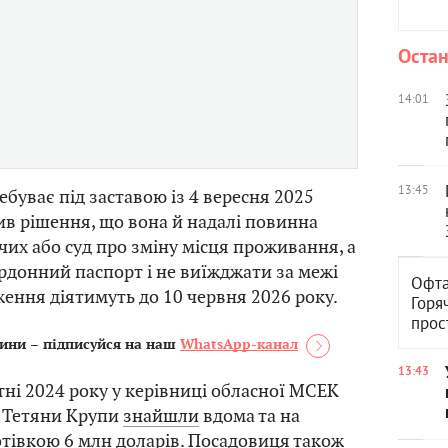
Остан
14:01
13:45
ебуває під заставою із 4 вересня 2025
ив рішення, що вона й надалі повинна
чих або суд про зміну місця проживання, а
рдонний паспорт і не виїжджати за межі
Офта
ження діятимуть до 10 червня 2026 року.
Горя
прос
ини – підписуйся на наш
WhatsApp-канал
13:43
тні 2024 року у керівниці обласної МСЕК
 Тетяни Крупи
знайшли
вдома та на
отівкою 6 млн доларів. Посадовиця також