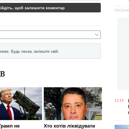
ІВ
12:23