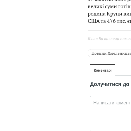
великі суми готі
родина Крупи вив
США та 476 тис. є
Якщо Ви виявили помилк
Новини Хмельниць
Вищий антикорупці