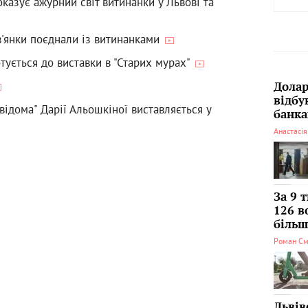
казує ажурний світ витинанки у Львові та
в'янки поєднали із витинанками
тується до виставки в "Старих мурах"
Долар
відбу
відома" Дарії Альошкіної виставляється у
банка
Анастасі
За 9 
126 в
більші
Роман См
Львів