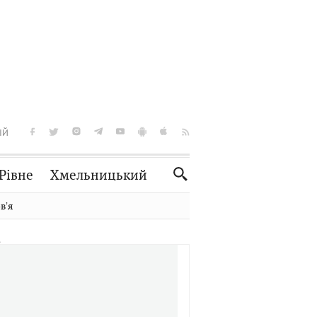
ІЙ
Рівне
Хмельницький
Словко
Культура
вʼя
Рецепти
Здоров'я
Спорт
Краєзнавство
Нерухомість
Домашні тварини