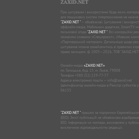
ZAXID.NET
При цитуванні і використанні будь-яких матеріал
для пошукових систем гіперпосилання не нижче
"ZAXID.NET "
— обов’язкові. Цитування і використ
оффлайн-медіа, Мобільних додатках, SmartTV 
письмової згоди
"ZAXID.NET "
. Всі комерційні ре
позначені словами «Спецпроєкт», «Новини комп
«Партнерський матеріал». Детальніше щодо рек
цитування можна ознайомитись в правилах кори
права захищені. © 2005—2026, ТОВ “ЗАХІД.НЕТ
Онлайн-медіа
«ZAXID.NET»
пл. Галицька, буд. 15, м. Львів, 79008
Телефон
+380 (32) 229-77-77
Адреса електронної пошти —
info@zaxid.net
Ідентифікатор онлайн-медіа в Реєстрі суб'єктів 
06155
"ZAXID.NET "
працює за підтримки Європейськог
(EED). Зміст публікацій не обов’язково відображ
EED. Інформація чи погляди, висловлені у публі
виключною відповідальністю редакції.