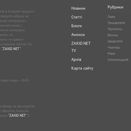
Рубрики
Новини
ів в Інтернеті відкриті
 першого абзацу на
Статті
Львів
ання матеріалів у
Прикарпаття
можливе лише з
Блоги
Тернопіль
кламні матеріали
Анонси
аній» чи
Волинь
лами та правил
Закарпаття
ZAXID.NET
стування сайтом. Усі
Чернівці
”,
"ZAXID.NET "
.
TV
Рівне
Архів
Хмельницький
Карта сайту
у сфері медіа — R40-
о фонду за демократію
ає офіційну позицію
каціях
"ZAXID.NET "
є