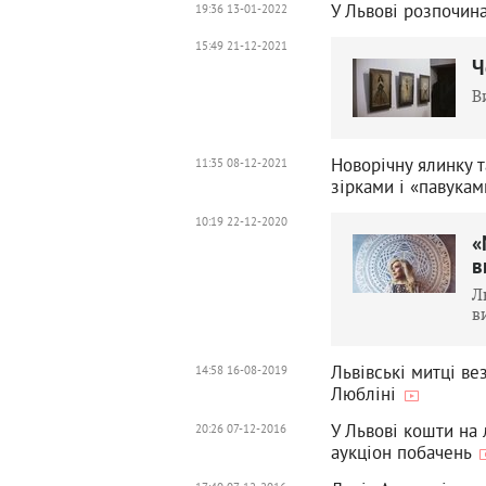
У Львові розпочин
19:36 13-01-2022
15:49 21-12-2021
Ч
В
Новорічну ялинку 
11:35 08-12-2021
зірками і «павукам
10:19 22-12-2020
«
в
Л
в
Львівські митці ве
14:58 16-08-2019
Любліні
У Львові кошти на 
20:26 07-12-2016
аукціон побачень