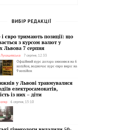
ВИБІР РЕДАКЦІЇ
 і євро тримають позиції: що
вається з курсом валют у
х Львова 7 серпня
я Лукашевська
7 серпня, 12:33
Офційний курс долара знизився на 6
копійок, водночас курс євро виріс на
9 копійок
тижнів у Львові травмувалися
одіїв електросамокатів,
сть із них – діти
оляр
6 серпня, 15:10
ські гінекологи видалили 50-