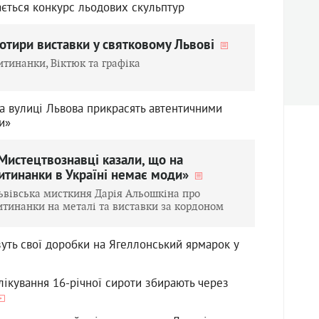
ається конкурс льодових скульптур
отири виставки у святковому Львові
итинанки, Віктюк та графіка
та вулиці Львова прикрасять автентичними
и»
Мистецтвознавці казали, що на
итинанки в Україні немає моди»
ьвівська мисткиня Дарія Альошкіна про
итинанки на металі та виставки за кордоном
зуть свої доробки на Ягеллонський ярмарок у
лікування 16-річної сироти збирають через