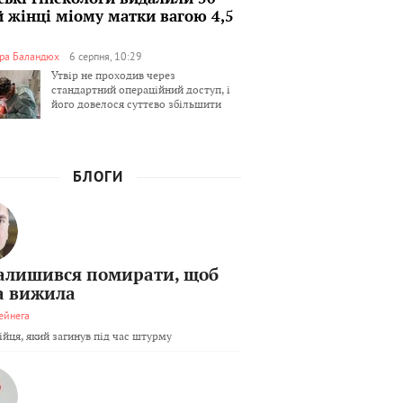
й жінці міому матки вагою 4,5
ра Баландюх
6 серпня, 10:29
Утвір не проходив через
стандартний операційний доступ, і
його довелося суттєво збільшити
БЛОГИ
залишився помирати, щоб
а вижила
ейнега
бійця, який загинув під час штурму