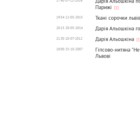
Дарія Альошкіна по
17:40 07-12-2016
Парижі
Ткані сорочки льві
19:54 12-05-2015
Дарія Альошкіна го
20:15 28-05-2014
Дарія Альошкіна
21:30 10-07-2012
Гіпсово-нитяна "Не
18:00 25-10-2007
Львові