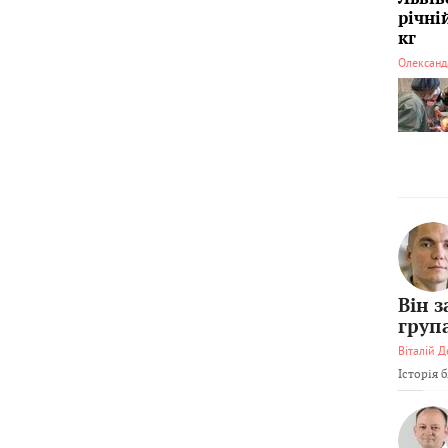
річні
кг
Олександ
Він 
груп
Віталій Д
Історія 