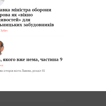
тавка міністра оборони
рова як «вікно
ивостей» для
льницьких забудовників
 Зубач
, якого вже нема, частина 9
мко
а історія міста Львова, розділ 81