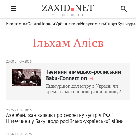
9 СЕРПНЯ, НЕДІЛЯ
Івано-
Публікації
Авто
Словко
Культура
Економіка
Освіта
Поради
Урбаністика
Нерухомість
Спорт
Культура
Стрий
Рівне
Франківськ
Світ
Економіка
Рецепти
Здоров'я
Дрогобич
Львів
Тернопіль
Ільхам Алієв
Кіно
Дім
Спорт
Краєзнавство
Хмельницький
Чернівці
Волинь
Фото
Освіта
Нерухомість
Домашні
Вінниця
Шептицький
Закарпаття
тварини
20:00 24-07-2026
Таємний німецько-російський
Baku-Connection
Підмурівок для миру в Україні чи
кремлівська спецоперація впливу?
20:35 21-07-2026
Азербайджан заявив про секретну зустріч РФ і
Німеччини у Баку щодо російсько-української війни
11:56 11-08-2025