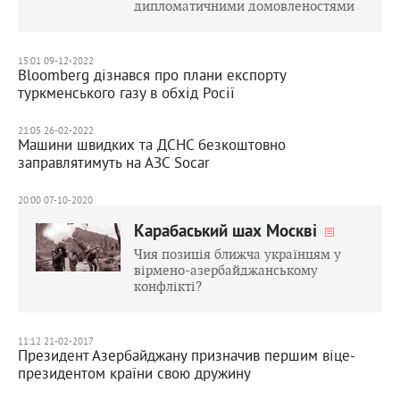
дипломатичними домовленостями
15:01 09-12-2022
Bloomberg дізнався про плани експорту
туркменського газу в обхід Росії
21:05 26-02-2022
Машини швидких та ДСНС безкоштовно
заправлятимуть на АЗС Socar
20:00 07-10-2020
Карабаський шах Москві
Чия позиція ближча українцям у
вірмено-азербайджанському
конфлікті?
11:12 21-02-2017
Президент Азербайджану призначив першим віце-
президентом країни свою дружину