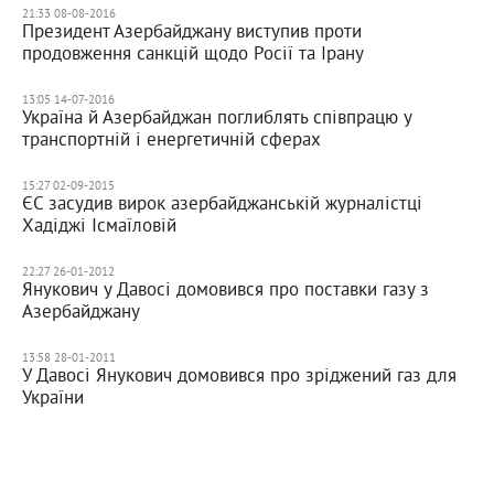
21:33 08-08-2016
Президент Азербайджану виступив проти
продовження санкцій щодо Росії та Ірану
13:05 14-07-2016
Україна й Азербайджан поглиблять співпрацю у
транспортній і енергетичній сферах
15:27 02-09-2015
ЄС засудив вирок азербайджанській журналістці
Хадіджі Ісмаїловій
22:27 26-01-2012
Янукович у Давосі домовився про поставки газу з
Азербайджану
13:58 28-01-2011
У Давосі Янукович домовився про зріджений газ для
України