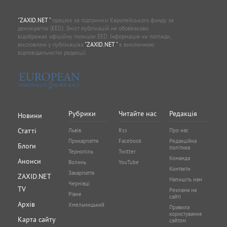
"ZAXID.NET "
працює за підтримки Європейського фонду за
демократію (EED). Зміст публікацій не обов’язково
відображає офіційну позицію EED. Інформація чи погляди,
висловлені у публікаціях
"ZAXID.NET "
є виключною
відповідальністю редакції.
Рубрики
Читайте нас
Редакція
Новини
Статті
Львів
Rss
Про нас
Прикарпаття
Facebook
Редакційна
Блоги
політика
Тернопіль
Twitter
Команда
Анонси
Волинь
YouTube
Контакти
Закарпаття
ZAXID.NET
Напишіть нам
Чернівці
TV
Реклама на
Рівне
сайті
Архів
Хмельницький
Правила
користування
Карта сайту
сайтом