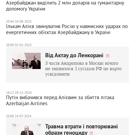
Азербайджан виділить 2 млн доларів на гуманітарну
допомогу України
20:44 10-08-2025
Ільхам Алієв звинуватив Росію у навмисних ударах по
енергетичних об'єктах Азербайджану в Україні
20:00 02-01-2025
Від Актау до Ленкорані
З часів Андропова в Москві нічого
не змінилося. І сусідам РФ це варто
усвідомити
16:12 28-12-2024
Путін вибачився перед Алієвим за збиття літака
Azerbaijan Airlines
20:00 24-07-2024
Травма втрати і повторювані
образи геноциду