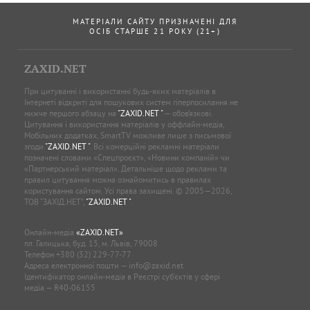
МАТЕРІАЛИ САЙТУ ПРИЗНАЧЕНІ ДЛЯ
ОСІБ СТАРШЕ 21 РОКУ (21+)
ZAXID.NET
При цитуванні і використанні будь-яких матеріалів в
Інтернеті відкриті для пошукових систем гіперпосилання не
нижче першого абзацу на
"ZAXID.NET "
— обов’язкові.
Цитування і використання матеріалів у оффлайн-медіа,
Мобільних додатках, SmartTV можливе лише з письмової
згоди
"ZAXID.NET "
. Всі комерційні рекламні матеріали
позначені словами «Спецпроєкт», «Новини компаній» чи
«Партнерський матеріал». Детальніше щодо реклами та
правил цитування можна ознайомитись в правилах
користування сайтом. Усі права захищені. © 2005—2026,
ТОВ “ЗАХІД.НЕТ”,
"ZAXID.NET "
.
Онлайн-медіа
«ZAXID.NET»
пл. Галицька, буд. 15, м. Львів, 79008
Телефон
+380 (32) 229-77-77
Адреса електронної пошти —
info@zaxid.net
Ідентифікатор онлайн-медіа в Реєстрі суб'єктів у сфері
медіа — R40-06155