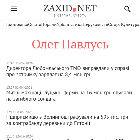
8 СЕРПНЯ, СУБОТА
Івано-
Публікації
Авто
Словко
Культура
Економіка
Освіта
Поради
Урбаністика
Нерухомість
Спорт
Культура
Стрий
Рівне
Франківськ
Світ
Економіка
Рецепти
Здоров'я
Дрогобич
Львів
Тернопіль
Олег Павлусь
Кіно
Дім
Спорт
Краєзнавство
Хмельницький
Чернівці
Волинь
Фото
Освіта
Нерухомість
Домашні
Вінниця
Шептицький
Закарпаття
тварини
11:46 21-05-2026
Директора Любомльського ТМО виправдали у справі
про затримку зарплат на 8,4 млн грн
13:27 01-04-2026
Митні махінації луцької фірми на 16 млн грн списали
на загиблого солдата
12:17 10-03-2025
Підприємицю з Волині оштрафували на 595 тис. грн
за контрабанду деревини до Естонії
11:53 22-03-2024