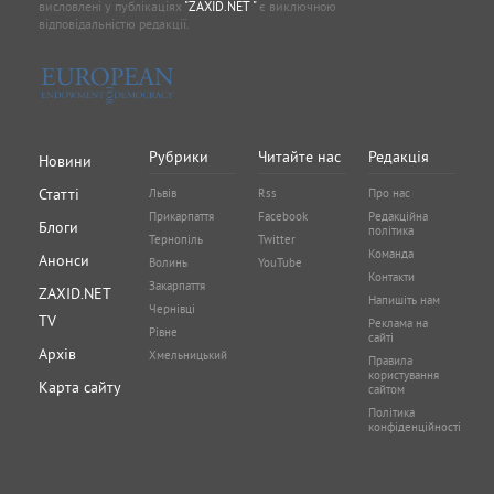
висловлені у публікаціях
"ZAXID.NET "
є виключною
відповідальністю редакції.
Рубрики
Читайте нас
Редакція
Новини
Статті
Львів
Rss
Про нас
Прикарпаття
Facebook
Редакційна
Блоги
політика
Тернопіль
Twitter
Команда
Анонси
Волинь
YouTube
Контакти
Закарпаття
ZAXID.NET
Напишіть нам
Чернівці
TV
Реклама на
Рівне
сайті
Архів
Хмельницький
Правила
користування
Карта сайту
сайтом
Політика
конфіденційності