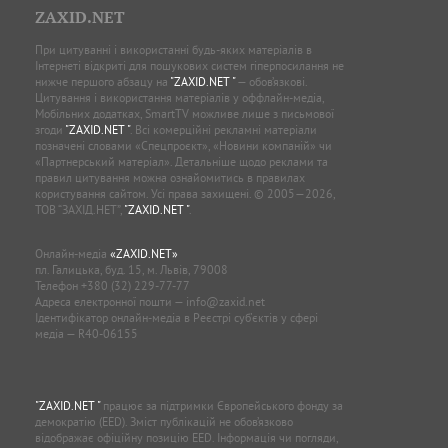
ZAXID.NET
При цитуванні і використанні будь-яких матеріалів в
Інтернеті відкриті для пошукових систем гіперпосилання не
нижче першого абзацу на
"ZAXID.NET "
— обов’язкові.
Цитування і використання матеріалів у оффлайн-медіа,
Мобільних додатках, SmartTV можливе лише з письмової
згоди
"ZAXID.NET "
. Всі комерційні рекламні матеріали
позначені словами «Спецпроєкт», «Новини компаній» чи
«Партнерський матеріал». Детальніше щодо реклами та
правил цитування можна ознайомитись в правилах
користування сайтом. Усі права захищені. © 2005—2026,
ТОВ “ЗАХІД.НЕТ”,
"ZAXID.NET "
.
Онлайн-медіа
«ZAXID.NET»
пл. Галицька, буд. 15, м. Львів, 79008
Телефон
+380 (32) 229-77-77
Адреса електронної пошти —
info@zaxid.net
Ідентифікатор онлайн-медіа в Реєстрі суб'єктів у сфері
медіа — R40-06155
"ZAXID.NET "
працює за підтримки Європейського фонду за
демократію (EED). Зміст публікацій не обов’язково
відображає офіційну позицію EED. Інформація чи погляди,