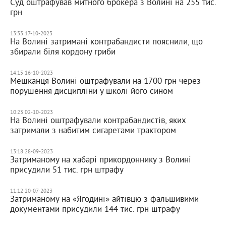
Суд оштрафував митного брокера з Волині на 255 тис.
грн
13:33 17-10-2023
На Волині затримані контрабандисти пояснили, що
збирали біля кордону гриби
14:15 16-10-2023
Мешканця Волині оштрафували на 1700 грн через
порушення дисципліни у школі його сином
10:23 02-10-2023
На Волині оштрафували контрабандистів, яких
затримали з набитим сигаретами трактором
13:18 28-09-2023
Затриманому на хабарі прикордоннику з Волині
присудили 51 тис. грн штрафу
11:12 20-07-2023
Затриманому на «Ягодині» айтівцю з фальшивими
документами присудили 144 тис. грн штрафу