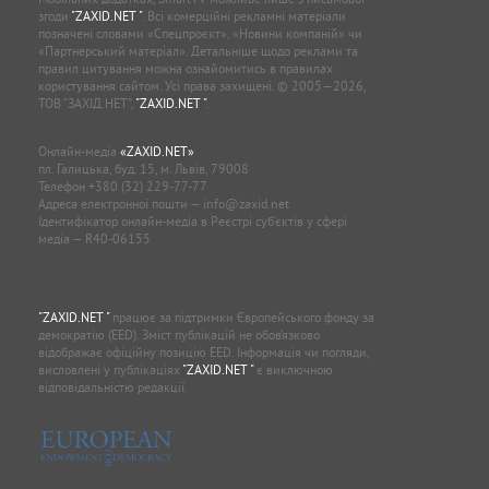
згоди
"ZAXID.NET "
. Всі комерційні рекламні матеріали
позначені словами «Спецпроєкт», «Новини компаній» чи
«Партнерський матеріал». Детальніше щодо реклами та
правил цитування можна ознайомитись в правилах
користування сайтом. Усі права захищені. © 2005—2026,
ТОВ “ЗАХІД.НЕТ”,
"ZAXID.NET "
.
Онлайн-медіа
«ZAXID.NET»
пл. Галицька, буд. 15, м. Львів, 79008
Телефон
+380 (32) 229-77-77
Адреса електронної пошти —
info@zaxid.net
Ідентифікатор онлайн-медіа в Реєстрі суб'єктів у сфері
медіа — R40-06155
"ZAXID.NET "
працює за підтримки Європейського фонду за
демократію (EED). Зміст публікацій не обов’язково
відображає офіційну позицію EED. Інформація чи погляди,
висловлені у публікаціях
"ZAXID.NET "
є виключною
відповідальністю редакції.