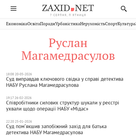
7 СЕРПНЯ, П'ЯТНИЦЯ
Івано-
Публікації
Авто
Словко
Культура
Економіка
Освіта
Поради
Урбаністика
Нерухомість
Спорт
Культура
Стрий
Рівне
Франківськ
Світ
Економіка
Рецепти
Здоров'я
Дрогобич
Львів
Тернопіль
Руслан
Кіно
Дім
Спорт
Краєзнавство
Хмельницький
Чернівці
Волинь
Магамедрасулов
Фото
Освіта
Нерухомість
Домашні
Вінниця
Шептицький
Закарпаття
тварини
18:08 20-05-2026
Суд виправдав ключового свідка у справі детектива
НАБУ Руслана Магамедрасулова
19:17 26-02-2026
Співробітники силових структур шукали у реєстрі
ухвали щодо операції НАБУ «Мідас»
22:20 25-01-2026
Суд помʼякшив запобіжний захід для батька
детектива НАБУ Магамедрасулова