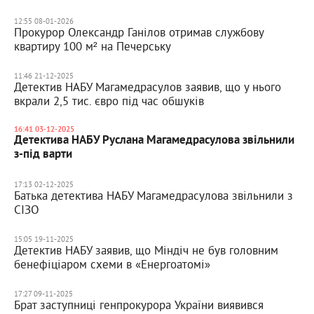
12:55 08-01-2026
Прокурор Олександр Ганілов отримав службову
квартиру 100 м² на Печерську
11:46 21-12-2025
Детектив НАБУ Магамедрасулов заявив, що у нього
вкрали 2,5 тис. євро під час обшуків
16:41 03-12-2025
Детектива НАБУ Руслана Магамедрасулова звільнили
з-під варти
17:13 02-12-2025
Батька детектива НАБУ Магамедрасулова звільнили з
СІЗО
15:05 19-11-2025
Детектив НАБУ заявив, що Міндіч не був головним
бенефіціаром схеми в «Енергоатомі»
17:27 09-11-2025
Брат заступниці генпрокурора України виявився