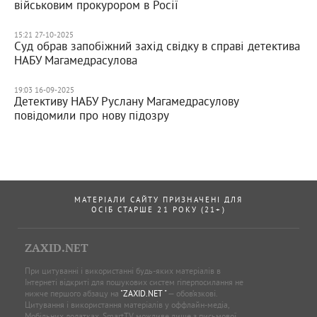
військовим прокурором в Росії
15:21 27-10-2025
Суд обрав запобіжний захід свідку в справі детектива
НАБУ Магамедрасулова
19:03 16-09-2025
Детективу НАБУ Руслану Магамедрасулову
повідомили про нову підозру
МАТЕРІАЛИ САЙТУ ПРИЗНАЧЕНІ ДЛЯ
ОСІБ СТАРШЕ 21 РОКУ (21+)
ZAXID.NET
При цитуванні і використанні будь-яких матеріалів в
Інтернеті відкриті для пошукових систем гіперпосилання не
нижче першого абзацу на
"ZAXID.NET "
— обов’язкові.
Цитування і використання матеріалів у оффлайн-медіа,
Мобільних додатках, SmartTV можливе лише з письмової