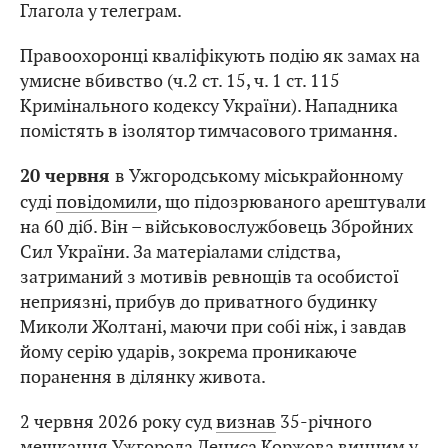
Глагола у телеграм.
Правоохоронці кваліфікують подію як замах на
умисне вбивство (ч.2 ст. 15, ч. 1 ст. 115
Кримінального кодексу України). Нападника
помістять в ізолятор тимчасового тримання.
в Ужгородському міськрайонному
20 червня
суді
повідомили
, що підозрюваного арештували
на 60 діб. Він – військовослужбовець Збройних
Сил України. За матеріалами слідства,
затриманий з мотивів ревнощів та особистої
неприязні, прибув до приватного будинку
Миколи Жолтані, маючи при собі ніж, і завдав
йому серію ударів, зокрема проникаюче
поранення в ділянку живота.
2 червня 2026 року суд
визнав
35-річного
мешканця Ужгорода Дениса Коржова винним у