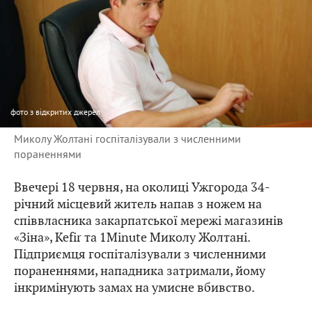
фото
з відкритих джерел
Миколу Жолтані госпіталізували з численними
пораненнями
Ввечері 18 червня, на околиці Ужгорода 34-
річний місцевий житель напав з ножем на
співвласника закарпатської мережі магазинів
«Зіна», Kefir та 1Minute Миколу Жолтані.
Підприємця госпіталізували з численними
пораненнями, нападника затримали, йому
інкримінують замах на умисне вбивство.