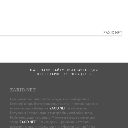
ZAXID.NET
МАТЕРІАЛИ САЙТУ ПРИЗНАЧЕНІ ДЛЯ
ОСІБ СТАРШЕ 21 РОКУ (21+)
ZAXID.NET
При цитуванні і використанні будь-яких матеріалів в
Інтернеті відкриті для пошукових систем гіперпосилання не
нижче першого абзацу на
"ZAXID.NET "
— обов’язкові.
Цитування і використання матеріалів у оффлайн-медіа,
Мобільних додатках, SmartTV можливе лише з письмової
згоди
"ZAXID.NET "
. Всі комерційні рекламні матеріали
позначені словами «Спецпроєкт», «Новини компаній» чи