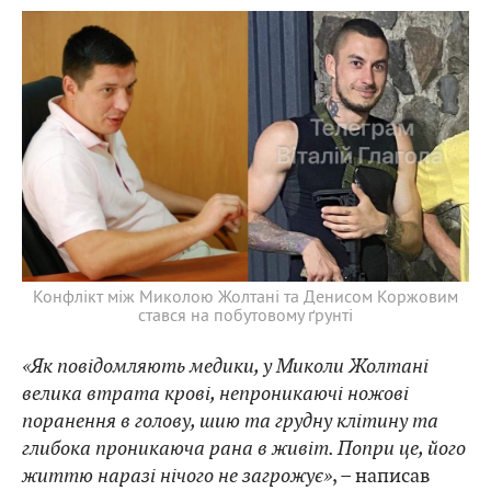
Конфлікт між Миколою Жолтані та Денисом Коржовим
стався на побутовому ґрунті
«Як повідомляють медики, у Миколи Жолтані
велика втрата крові, непроникаючі ножові
поранення в голову, шию та грудну клітину та
глибока проникаюча рана в живіт. Попри це, його
життю наразі нічого не загрожує»
, – написав