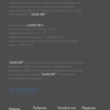
«Партнерський матеріал». Детальніше щодо реклами та
правил цитування можна ознайомитись в правилах
користування сайтом. Усі права захищені. © 2005—2026,
ТОВ “ЗАХІД.НЕТ”,
"ZAXID.NET "
.
Онлайн-медіа
«ZAXID.NET»
пл. Галицька, буд. 15, м. Львів, 79008
Телефон
+380 (32) 229-77-77
Адреса електронної пошти —
info@zaxid.net
Ідентифікатор онлайн-медіа в Реєстрі суб'єктів у сфері
медіа — R40-06155
"ZAXID.NET "
працює за підтримки Європейського фонду за
демократію (EED). Зміст публікацій не обов’язково
відображає офіційну позицію EED. Інформація чи погляди,
висловлені у публікаціях
"ZAXID.NET "
є виключною
відповідальністю редакції.
Рубрики
Читайте нас
Редакція
Новини