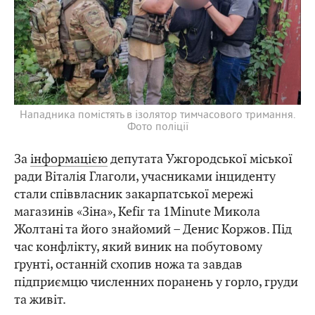
Нападника помістять в ізолятор тимчасового тримання.
Фото поліції
За
інформацією
депутата Ужгородської міської
ради Віталія Глаголи, учасниками інциденту
стали співвласник закарпатської мережі
магазинів «Зіна», Kefir та 1Minute Микола
Жолтані та його знайомий – Денис Коржов. Під
час конфлікту, який виник на побутовому
ґрунті, останній схопив ножа та завдав
підприємцю численних поранень у горло, груди
та живіт.