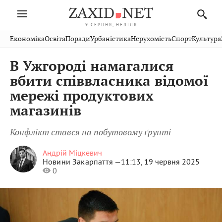
9 СЕРПНЯ, НЕДІЛЯ
Івано-
Публікації
Авто
Словко
Культура
Економіка
Освіта
Поради
Урбаністика
Нерухомість
Спорт
Культура
Стрий
Рівне
Франківськ
Світ
Економіка
Рецепти
Здоров'я
Дрогобич
Львів
Тернопіль
В Ужгороді намагалися
Кіно
Дім
Спорт
Краєзнавство
Хмельницький
Чернівці
Волинь
вбити співвласника відомої
Фото
Освіта
Нерухомість
Домашні
Вінниця
Шептицький
мережі продуктових
Закарпаття
тварини
магазинів
Конфлікт стався на побутовому ґрунті
Андрій Міцкевич
Новини Закарпаття —
11:13, 19 червня 2025
0