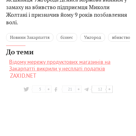
замаху на вбивство підприємця Миколи
Жолтані і призначив йому 9 років позбавлення
волі.
Новини Закарпаття
бізнес
Ужгород
вбивство
До теми
Відому мережу продуктових магазинів на
Закарпатті викрили у несплаті податків
ZAXID.NET
5
21
12