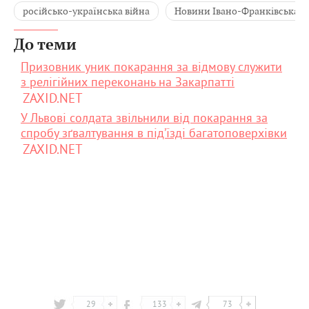
російсько-українська війна
Новини Івано-Франківська
До теми
Призовник уник покарання за відмову служити
з релігійних переконань на Закарпатті
ZAXID.NET
У Львові солдата звільнили від покарання за
спробу зґвалтування в під’їзді багатоповерхівки
ZAXID.NET
29
133
73