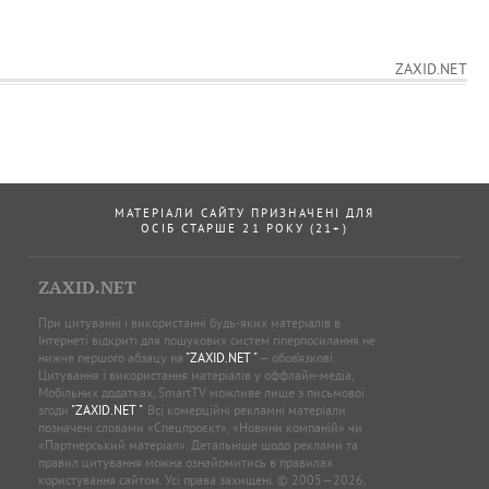
ZAXID.NET
МАТЕРІАЛИ САЙТУ ПРИЗНАЧЕНІ ДЛЯ
ОСІБ СТАРШЕ 21 РОКУ (21+)
ZAXID.NET
При цитуванні і використанні будь-яких матеріалів в
Інтернеті відкриті для пошукових систем гіперпосилання не
нижче першого абзацу на
"ZAXID.NET "
— обов’язкові.
Цитування і використання матеріалів у оффлайн-медіа,
Мобільних додатках, SmartTV можливе лише з письмової
згоди
"ZAXID.NET "
. Всі комерційні рекламні матеріали
позначені словами «Спецпроєкт», «Новини компаній» чи
«Партнерський матеріал». Детальніше щодо реклами та
правил цитування можна ознайомитись в правилах
користування сайтом. Усі права захищені. © 2005—2026,