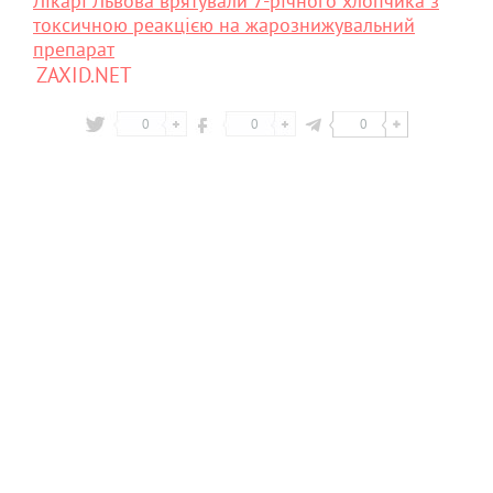
Лікарі Львова врятували 7-річного хлопчика з
токсичною реакцією на жарознижувальний
препарат
ZAXID.NET
0
0
0