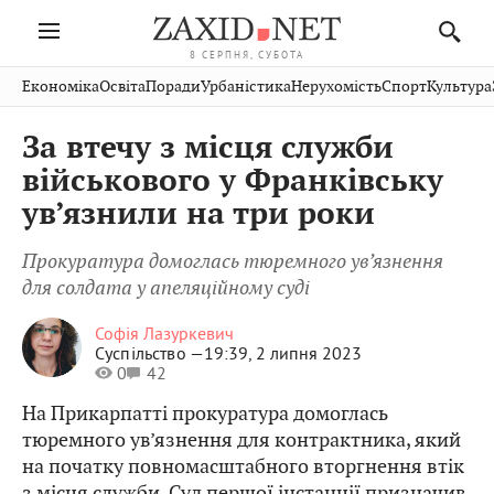
8 СЕРПНЯ, СУБОТА
Івано-
Публікації
Авто
Словко
Культура
Економіка
Освіта
Поради
Урбаністика
Нерухомість
Спорт
Культура
Стрий
Рівне
Франківськ
Світ
Економіка
Рецепти
Здоров'я
Дрогобич
Львів
Тернопіль
За втечу з місця служби
Кіно
Дім
Спорт
Краєзнавство
Хмельницький
Чернівці
Волинь
військового у Франківську
Фото
Освіта
Нерухомість
Домашні
Вінниця
Шептицький
ув’язнили на три роки
Закарпаття
тварини
Прокуратура домоглась тюремного ув’язнення
для солдата у апеляційному суді
Софія Лазуркевич
Суспільство —
19:39, 2 липня 2023
0
42
На Прикарпатті прокуратура домоглась
тюремного ув’язнення для контрактника, який
на початку повномасштабного вторгнення втік
з місця служби. Суд першої інстанції призначив