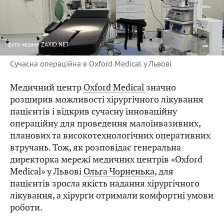
фото
надане ZAXID.NET
Сучасна операційна в Oxford Medical у Львові
Медичний центр
Oxford Medical
значно
розширив можливості хірургічного лікування
пацієнтів і відкрив сучасну інноваційну
операційну для проведення малоінвазивних,
планових та високотехнологічних оперативних
втручань. Тож, як розповідає генеральна
директорка мережі медичних центрів «Oxford
Medical» у Львові
Ольга Чорненька
, для
пацієнтів зросла якість надання хірургічного
лікування, а хірурги отримали комфортні умови
роботи.