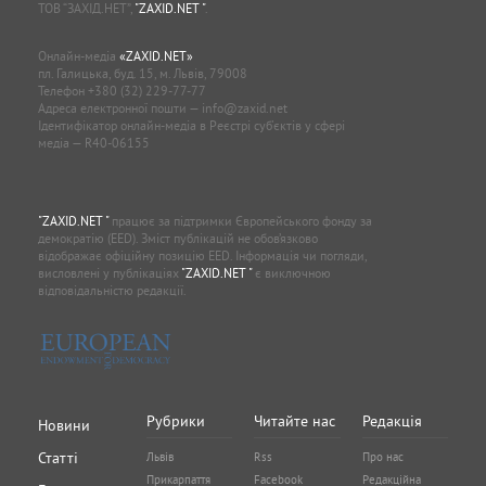
ТОВ “ЗАХІД.НЕТ”,
"ZAXID.NET "
.
Онлайн-медіа
«ZAXID.NET»
пл. Галицька, буд. 15, м. Львів, 79008
Телефон
+380 (32) 229-77-77
Адреса електронної пошти —
info@zaxid.net
Ідентифікатор онлайн-медіа в Реєстрі суб'єктів у сфері
медіа — R40-06155
"ZAXID.NET "
працює за підтримки Європейського фонду за
демократію (EED). Зміст публікацій не обов’язково
відображає офіційну позицію EED. Інформація чи погляди,
висловлені у публікаціях
"ZAXID.NET "
є виключною
відповідальністю редакції.
Рубрики
Читайте нас
Редакція
Новини
Статті
Львів
Rss
Про нас
Прикарпаття
Facebook
Редакційна