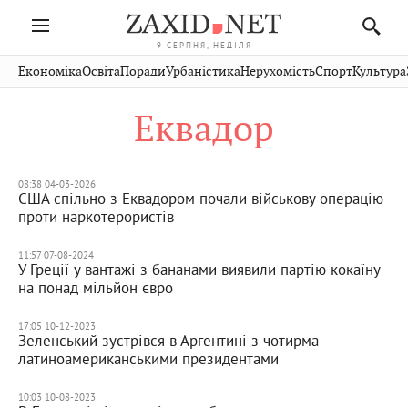
9 СЕРПНЯ, НЕДІЛЯ
Івано-
Публікації
Авто
Словко
Культура
Економіка
Освіта
Поради
Урбаністика
Нерухомість
Спорт
Культура
Стрий
Рівне
Франківськ
Світ
Економіка
Рецепти
Здоров'я
Дрогобич
Львів
Тернопіль
Еквадор
Кіно
Дім
Спорт
Краєзнавство
Хмельницький
Чернівці
Волинь
Фото
Освіта
Нерухомість
Домашні
Вінниця
Шептицький
Закарпаття
тварини
08:38 04-03-2026
США спільно з Еквадором почали військову операцію
проти наркотерористів
11:57 07-08-2024
У Греції у вантажі з бананами виявили партію кокаїну
на понад мільйон євро
17:05 10-12-2023
Зеленський зустрівся в Аргентині з чотирма
латиноамериканськими президентами
10:03 10-08-2023