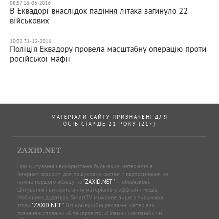
08:57 16-03-2016
В Еквадорі внаслідок падіння літака загинуло 22
військових
10:32 31-12-2016
Поліція Еквадору провела масштабну операцію проти
російської мафії
МАТЕРІАЛИ САЙТУ ПРИЗНАЧЕНІ ДЛЯ
ОСІБ СТАРШЕ 21 РОКУ (21+)
ZAXID.NET
При цитуванні і використанні будь-яких матеріалів в
Інтернеті відкриті для пошукових систем гіперпосилання не
нижче першого абзацу на
"ZAXID.NET "
— обов’язкові.
Цитування і використання матеріалів у оффлайн-медіа,
Мобільних додатках, SmartTV можливе лише з письмової
згоди
"ZAXID.NET "
. Всі комерційні рекламні матеріали
позначені словами «Спецпроєкт», «Новини компаній» чи