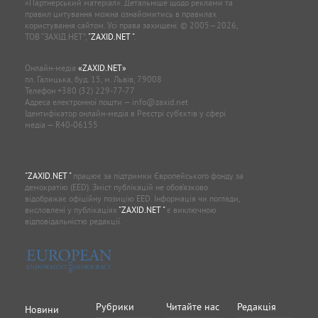
«Партнерський матеріал». Детальніше щодо реклами та
правил цитування можна ознайомитись в правилах
користування сайтом. Усі права захищені. © 2005—2026,
ТОВ “ЗАХІД.НЕТ”,
"ZAXID.NET "
.
Онлайн-медіа
«ZAXID.NET»
пл. Галицька, буд. 15, м. Львів, 79008
Телефон
+380 (32) 229-77-77
Адреса електронної пошти —
info@zaxid.net
Ідентифікатор онлайн-медіа в Реєстрі суб'єктів у сфері
медіа — R40-06155
"ZAXID.NET "
працює за підтримки Європейського фонду за
демократію (EED). Зміст публікацій не обов’язково
відображає офіційну позицію EED. Інформація чи погляди,
висловлені у публікаціях
"ZAXID.NET "
є виключною
відповідальністю редакції.
Рубрики
Читайте нас
Редакція
Новини