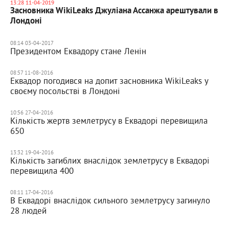
13:28 11-04-2019
Засновника WikiLeaks Джуліана Ассанжа арештували в
Лондоні
08:14 03-04-2017
Президентом Еквадору стане Ленін
08:57 11-08-2016
Еквадор погодився на допит засновника WikiLeaks у
своєму посольстві в Лондоні
10:56 27-04-2016
Кількість жертв землетрусу в Еквадорі перевищила
650
13:32 19-04-2016
Кількість загиблих внаслідок землетрусу в Еквадорі
перевищила 400
08:11 17-04-2016
В Еквадорі внаслідок сильного землетрусу загинуло
28 людей