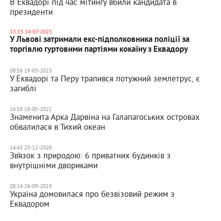
В Еквадорі під час мітингу вбили кандидата в
президенти
13:13 14-07-2023
У Львові затримали екс-підполковника поліції за
торгівлю гуртовими партіями кокаїну з Еквадору
08:58 19-03-2023
У Еквадорі та Перу трапився потужний землетрус, є
загиблі
16:58 18-05-2021
Знаменита Арка Дарвіна на Галапагоських островах
обвалилася в Тихий океан
14:43 23-12-2020
Зв’язок з природою: 6 приватних будинків з
внутрішніми двориками
08:14 26-09-2019
Україна домовилася про безвізовий режим з
Еквадором