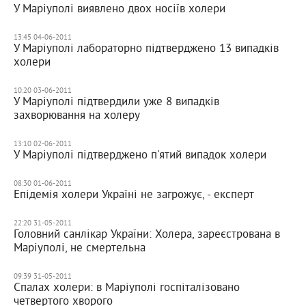
У Маріуполі виявлено двох носіїв холери
13:45 04-06-2011
У Маріуполі лабораторно підтверджено 13 випадків
холери
10:20 03-06-2011
У Маріуполі підтвердили уже 8 випадків
захворювання на холеру
13:10 02-06-2011
У Маріуполі підтверджено п'ятий випадок холери
08:30 01-06-2011
Епідемія холери Україні не загрожує, - експерт
22:20 31-05-2011
Головний санлікар України: Холера, зареєстрована в
Маріуполі, не смертельна
09:39 31-05-2011
Спалах холери: в Маріуполі госпіталізовано
четвертого хворого