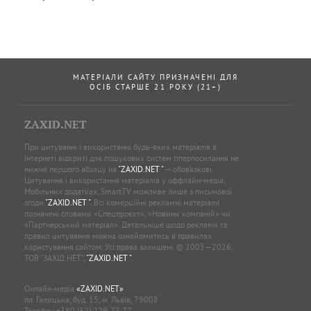
МАТЕРІАЛИ САЙТУ ПРИЗНАЧЕНІ ДЛЯ
ОСІБ СТАРШЕ 21 РОКУ (21+)
ZAXID.NET
При цитуванні і використанні будь-яких матеріалів в
Інтернеті відкриті для пошукових систем гіперпосилання не
нижче першого абзацу на
"ZAXID.NET "
— обов’язкові.
Цитування і використання матеріалів у оффлайн-медіа,
Мобільних додатках, SmartTV можливе лише з письмової
згоди
"ZAXID.NET "
. Всі комерційні рекламні матеріали
позначені словами «Спецпроєкт», «Новини компаній» чи
«Партнерський матеріал». Детальніше щодо реклами та
правил цитування можна ознайомитись в правилах
користування сайтом. Усі права захищені. © 2005—2026,
ТОВ “ЗАХІД.НЕТ”,
"ZAXID.NET "
.
Онлайн-медіа
«ZAXID.NET»
пл. Галицька, буд. 15, м. Львів, 79008
Телефон
+380 (32) 229-77-77