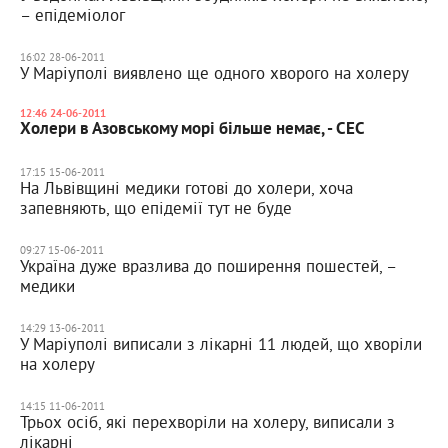
– епідеміолог
16:02 28-06-2011
У Маріуполі виявлено ще одного хворого на холеру
12:46 24-06-2011
Холери в Азовському морі більше немає, - СЕС
17:15 15-06-2011
На Львівщині медики готові до холери, хоча
запевняють, що епідемії тут не буде
09:27 15-06-2011
Україна дуже вразлива до поширення пошестей, –
медики
14:29 13-06-2011
У Маріуполі виписали з лікарні 11 людей, що хворіли
на холеру
14:15 11-06-2011
Трьох осіб, які перехворіли на холеру, виписали з
лікарні