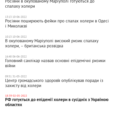
Росіяни в окупованому Маріуполі готуються до
спалаху холери
13:13 10-06-2022
Росіяни поширюють фейки про спалах холери в Одесі
і Миколаєві
10:13 10-06-2022
В окупованому Маріуполі високий ризик спалаху
холери, – британська розвідка
16:48 06-06-2022
Головний санлікар назвав основні епідемічні ризики
війни
09:51 31-05-2022
Центр громадського здоров’я опублікував поради із
захисту від холери
18:39 02-05-2022
РФ готується до епідемії холери в сусідніх з Україною
областях