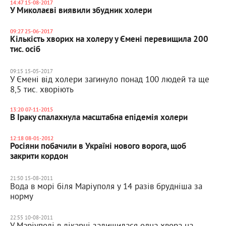
14:47 15-08-2017
У Миколаєві виявили збудник холери
09:27 25-06-2017
Кількість хворих на холеру у Ємені перевищила 200
тис. осіб
09:15 15-05-2017
У Ємені від холери загинуло понад 100 людей та ще
8,5 тис. хворіють
13:20 07-11-2015
В Іраку спалахнула масштабна епідемія холери
12:18 08-01-2012
Росіяни побачили в Україні нового ворога, щоб
закрити кордон
21:50 15-08-2011
Вода в морі біля Маріуполя у 14 разів брудніша за
норму
22:55 10-08-2011
У Маріуполі в лікарні залишилася одна хвора на