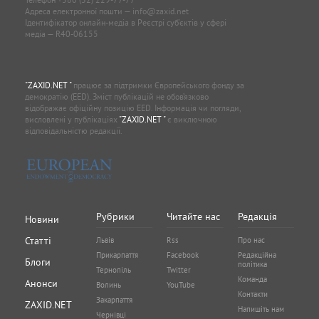
Адреса електронної пошти —
info@zaxid.net
Ідентифікатор онлайн-медіа в Реєстрі суб'єктів у сфері
медіа — R40-06155
"ZAXID.NET "
працює за підтримки Європейського фонду за
демократію (EED). Зміст публікацій не обов’язково
відображає офіційну позицію EED. Інформація чи погляди,
висловлені у публікаціях
"ZAXID.NET "
є виключною
відповідальністю редакції.
Рубрики
Читайте нас
Редакція
Новини
Статті
Львів
Rss
Про нас
Прикарпаття
Facebook
Редакційна
Блоги
політика
Тернопіль
Twitter
Команда
Анонси
Волинь
YouTube
Контакти
Закарпаття
ZAXID.NET
Напишіть нам
Чернівці