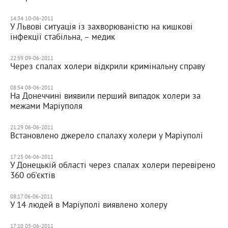
14:34 10-06-2011
У Львові ситуація із захворюваністю на кишкові
інфекції стабільна, – медик
22:59 09-06-2011
Через спалах холери відкрили кримінальну справу
08:54 08-06-2011
На Донеччині виявили перший випадок холери за
межами Маріуполя
21:29 06-06-2011
Встановлено джерело спалаху холери у Маріуполі
17:25 06-06-2011
У Донецькій області через спалах холери перевірено
360 об'єктів
08:17 06-06-2011
У 14 людей в Маріуполі виявлено холеру
17:10 05-06-2011