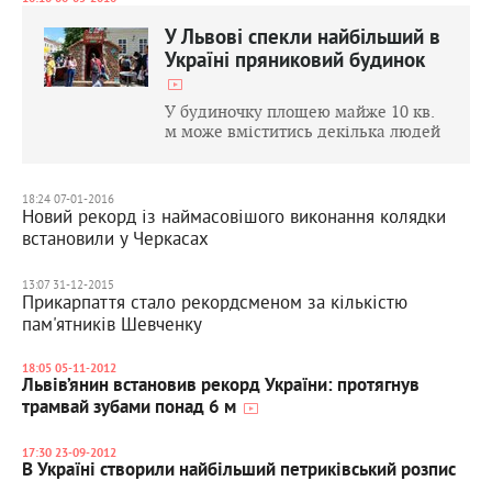
У Львові спекли найбільший в
Україні пряниковий будинок
У будиночку площею майже 10 кв.
м може вміститись декілька людей
18:24 07-01-2016
Новий рекорд із наймасовішого виконання колядки
встановили у Черкасах
13:07 31-12-2015
Прикарпаття стало рекордсменом за кількістю
пам'ятників Шевченку
18:05 05-11-2012
Львів’янин встановив рекорд України: протягнув
трамвай зубами понад 6 м
17:30 23-09-2012
В Україні створили найбільший петриківський розпис