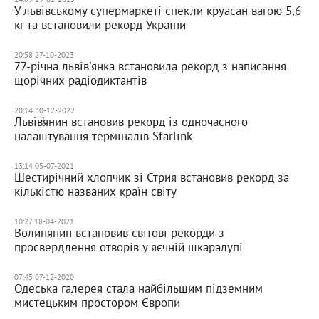
У львівському супермаркеті спекли круасан вагою 5,6
кг та встановили рекорд України
20:58 27-10-2023
77-річна львів'янка встановила рекорд з написання
щорічних радіодиктантів
20:14 30-12-2022
Львів’янин встановив рекорд із одночасного
налаштування терміналів Starlink
13:14 05-07-2021
Шестирічний хлопчик зі Стрия встановив рекорд за
кількістю названих країн світу
10:27 18-04-2021
Волинянин встановив світові рекорди з
просвердлення отворів у яєчній шкаралупі
07:45 07-12-2020
Одеська галерея стала найбільшим підземним
мистецьким простором Європи