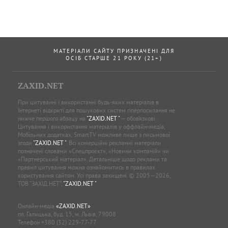
МАТЕРІАЛИ САЙТУ ПРИЗНАЧЕНІ ДЛЯ
ОСІБ СТАРШЕ 21 РОКУ (21+)
ZAXID.NET
При цитуванні і використанні будь-яких матеріалів в
Інтернеті відкриті для пошукових систем гіперпосилання не
нижче першого абзацу на
"ZAXID.NET "
— обов’язкові.
Цитування і використання матеріалів у оффлайн-медіа,
Мобільних додатках, SmartTV можливе лише з письмової
згоди
"ZAXID.NET "
. Всі комерційні рекламні матеріали
позначені словами «Спецпроєкт», «Новини компаній» чи
«Партнерський матеріал». Детальніше щодо реклами та
правил цитування можна ознайомитись в правилах
користування сайтом. Усі права захищені. © 2005—2026,
ТОВ “ЗАХІД.НЕТ”,
"ZAXID.NET "
.
Онлайн-медіа
«ZAXID.NET»
пл. Галицька, буд. 15, м. Львів, 79008
Телефон
+380 (32) 229-77-77