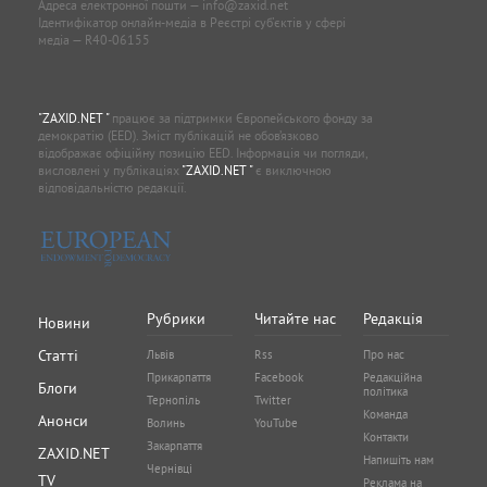
Адреса електронної пошти —
info@zaxid.net
Ідентифікатор онлайн-медіа в Реєстрі суб'єктів у сфері
медіа — R40-06155
"ZAXID.NET "
працює за підтримки Європейського фонду за
демократію (EED). Зміст публікацій не обов’язково
відображає офіційну позицію EED. Інформація чи погляди,
висловлені у публікаціях
"ZAXID.NET "
є виключною
відповідальністю редакції.
Рубрики
Читайте нас
Редакція
Новини
Статті
Львів
Rss
Про нас
Прикарпаття
Facebook
Редакційна
Блоги
політика
Тернопіль
Twitter
Команда
Анонси
Волинь
YouTube
Контакти
Закарпаття
ZAXID.NET
Напишіть нам
Чернівці
TV
Реклама на