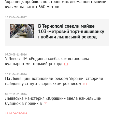
Українець пройшов по стропі між двома повітряними
кулями на висоті 660 метрів
16:43 04-06-2017
В Тернополі спекли майже
103-метровий торт-вишиванку
і побили львівський рекорд
09:00 08-11-2016
У Львові ТМ «Родинна ковбаска» встановила
кулінарно-мистецький рекорд
20:11 04-11-2016
На Львівщині встановили рекорд України: створили
найдовшу стіну з яворівським розписом
09:02 11-05-2016
Львівська майстерня «Юрашки» звела найбільший
будинок з пряників
16:10 06-05-2016