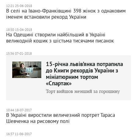
12:21 25-06-2018
В селі на Івано-Франківщині 398 жінок з однаковим
іменем встановили рекорд України
18:50 15-04-2018
На Одещині створили найбільший в Україні
великодній кошик з шістьма тисячами писанок
15:56 07-01-2018
15-річна львів’янка потрапила
до Книги рекордів України з
мініатюрним тортом
«Спартак»
Торт вийшов менший за горошину
10:44 18-07-2017
В Україні виростили величезний портрет Тараса
Шевченка на рисовому полі
16:37 11-06-2017