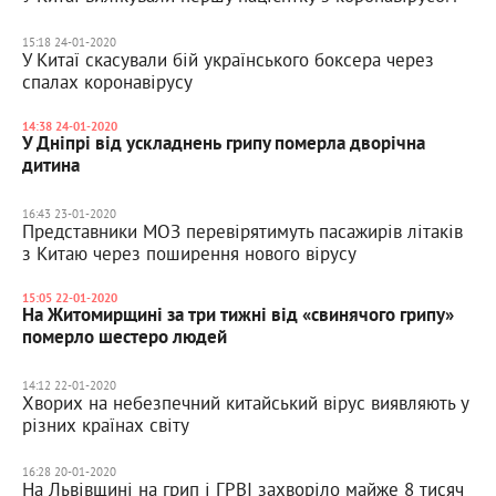
15:18 24-01-2020
У Китаї скасували бій українського боксера через
спалах коронавірусу
14:38 24-01-2020
У Дніпрі від ускладнень грипу померла дворічна
дитина
16:43 23-01-2020
Представники МОЗ перевірятимуть пасажирів літаків
з Китаю через поширення нового вірусу
15:05 22-01-2020
На Житомирщині за три тижні від «свинячого грипу»
померло шестеро людей
14:12 22-01-2020
Хворих на небезпечний китайський вірус виявляють у
різних країнах світу
16:28 20-01-2020
На Львівщині на грип і ГРВІ захворіло майже 8 тисяч