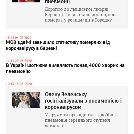
пневмонії
Дорогою до львівської лікарні
Вероніці Гащак стало погано, вона
померла у реанімації в Городку
18:45 04-07-2020
МОЗ вдвічі завищило статистику померлих від
коронавірусу в березні
11:11 29-06-2020
В Україні щотижня виявляють понад 4000 хворих на
пневмонію
10:15 16-06-2020
Олену Зеленську
госпіталізували з пневмонією і
коронавірусом
У дружини президента – двобічна
пневмонія середнього ступеня
важкості