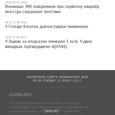
15:02 06-01-2018
Вінницькі ЗМІ повідомили про серйозну хворобу
міністра соціальної політики
08:25 12-09-2016
У Гілларі Клінтон діагностували пневмонію
19:37 21-03-2011
У Львові за епідсезон померло 5 осіб. У двох
випадках підтверджено A(H1N1)
МАТЕРІАЛИ САЙТУ ПРИЗНАЧЕНІ ДЛЯ
ОСІБ СТАРШЕ 21 РОКУ (21+)
ZAXID.NET
При цитуванні і використанні будь-яких матеріалів в
Інтернеті відкриті для пошукових систем гіперпосилання не
нижче першого абзацу на
"ZAXID.NET "
— обов’язкові.