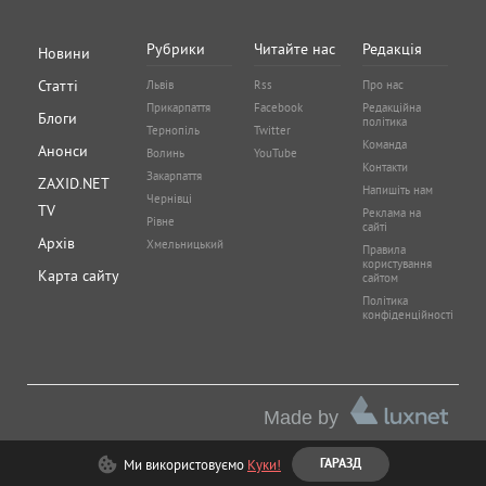
Рубрики
Читайте нас
Редакція
Новини
Статті
Львів
Rss
Про нас
Прикарпаття
Facebook
Редакційна
Блоги
політика
Тернопіль
Twitter
Команда
Анонси
Волинь
YouTube
Контакти
Закарпаття
ZAXID.NET
Напишіть нам
Чернівці
TV
Реклама на
Рівне
сайті
Архів
Хмельницький
Правила
користування
Карта сайту
сайтом
Політика
конфіденційності
Made by
Ми використовуємо
Куки!
ГАРАЗД