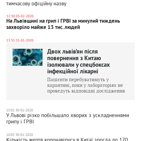
тимчасову офіційну назву
12:30 03-02-2020
На Львівщині на грип і ГРВІ за минулий тиждень
захворіло майже 13 тис. людей
13:35 31-01-2020
Двох львів’ян після
повернення з Китаю
ізолювали у спецбоксах
інфекційної лікарні
Пацієнти перебуватимуть у
карантині, поки у лабораторіях не
проведуть відповідні дослідження
15:01 30-01-2020
У Львові різко побільшало хворих з ускладненнями
грипу і ГРВІ
10:03 30-01-2020
Кількість жертв коронавірусу в Китаї зросла до 170