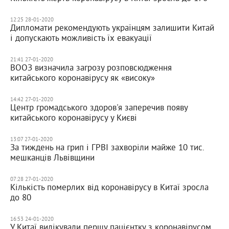
12:25 28-01-2020
Дипломати рекомендують українцям залишити Китай
і допускають можливість їх евакуації
21:41 27-01-2020
ВООЗ визначила загрозу розповсюдження
китайського коронавірусу як «високу»
14:42 27-01-2020
Центр громадського здоров'я заперечив появу
китайського коронавірусу у Києві
13:07 27-01-2020
За тиждень на грип і ГРВІ захворіли майже 10 тис.
мешканців Львівщини
07:28 27-01-2020
Кількість померлих від коронавірусу в Китаї зросла
до 80
16:53 24-01-2020
У Китаї вилікували першу пацієнтку з коронавірусом