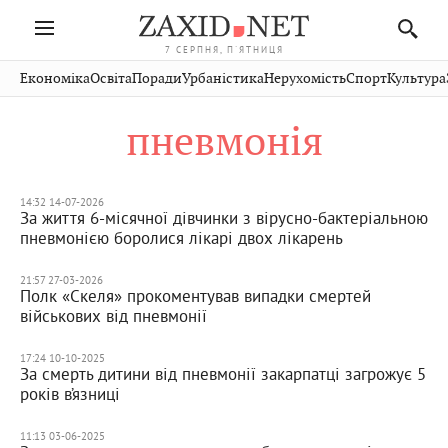
7 СЕРПНЯ, П'ЯТНИЦЯ
Івано-
Публікації
Авто
Словко
Культура
Економіка
Освіта
Поради
Урбаністика
Нерухомість
Спорт
Культура
Стрий
Рівне
Франківськ
Світ
Економіка
Рецепти
Здоров'я
Дрогобич
Львів
Тернопіль
пневмонія
Кіно
Дім
Спорт
Краєзнавство
Хмельницький
Чернівці
Волинь
Фото
Освіта
Нерухомість
Домашні
Вінниця
Шептицький
Закарпаття
тварини
14:32 14-07-2026
За життя 6-місячної дівчинки з вірусно-бактеріальною
пневмонією боролися лікарі двох лікарень
21:57 27-03-2026
Полк «Скеля» прокоментував випадки смертей
військових від пневмонії
17:24 10-10-2025
За смерть дитини від пневмонії закарпатці загрожує 5
років в’язниці
11:13 03-06-2025