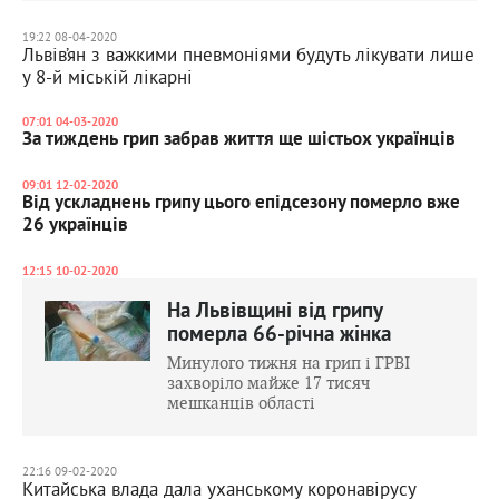
19:22 08-04-2020
Львів’ян з важкими пневмоніями будуть лікувати лише
у 8-й міській лікарні
07:01 04-03-2020
За тиждень грип забрав життя ще шістьох українців
09:01 12-02-2020
Від ускладнень грипу цього епідсезону померло вже
26 українців
12:15 10-02-2020
На Львівщині від грипу
померла 66-річна жінка
Минулого тижня на грип і ГРВІ
захворіло майже 17 тисяч
мешканців області
22:16 09-02-2020
Китайська влада дала уханському коронавірусу