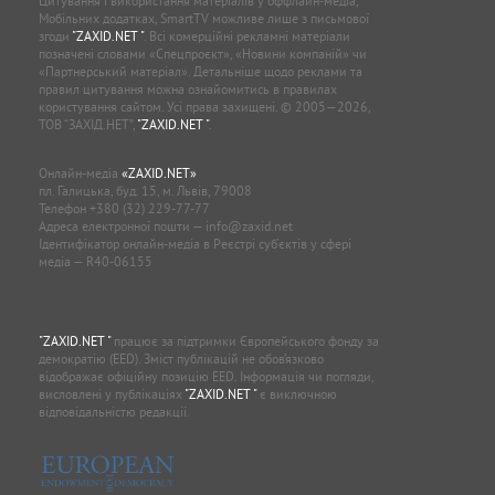
Цитування і використання матеріалів у оффлайн-медіа,
Мобільних додатках, SmartTV можливе лише з письмової
згоди
"ZAXID.NET "
. Всі комерційні рекламні матеріали
позначені словами «Спецпроєкт», «Новини компаній» чи
«Партнерський матеріал». Детальніше щодо реклами та
правил цитування можна ознайомитись в правилах
користування сайтом. Усі права захищені. © 2005—2026,
ТОВ “ЗАХІД.НЕТ”,
"ZAXID.NET "
.
Онлайн-медіа
«ZAXID.NET»
пл. Галицька, буд. 15, м. Львів, 79008
Телефон
+380 (32) 229-77-77
Адреса електронної пошти —
info@zaxid.net
Ідентифікатор онлайн-медіа в Реєстрі суб'єктів у сфері
медіа — R40-06155
"ZAXID.NET "
працює за підтримки Європейського фонду за
демократію (EED). Зміст публікацій не обов’язково
відображає офіційну позицію EED. Інформація чи погляди,
висловлені у публікаціях
"ZAXID.NET "
є виключною
відповідальністю редакції.