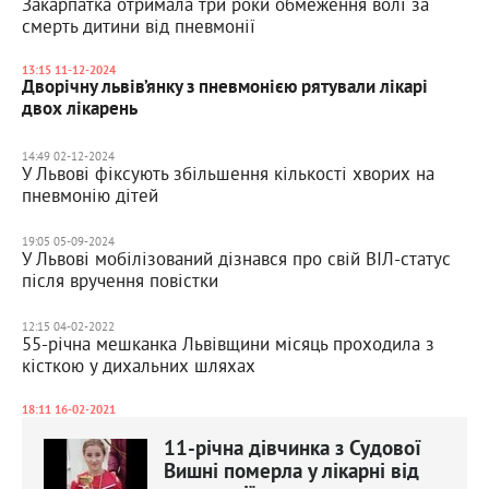
Закарпатка отримала три роки обмеження волі за
смерть дитини від пневмонії
13:15 11-12-2024
Дворічну львів’янку з пневмонією рятували лікарі
двох лікарень
14:49 02-12-2024
У Львові фіксують збільшення кількості хворих на
пневмонію дітей
19:05 05-09-2024
У Львові мобілізований дізнався про свій ВІЛ-статус
після вручення повістки
12:15 04-02-2022
55-річна мешканка Львівщини місяць проходила з
кісткою у дихальних шляхах
18:11 16-02-2021
11-річна дівчинка з Судової
Вишні померла у лікарні від