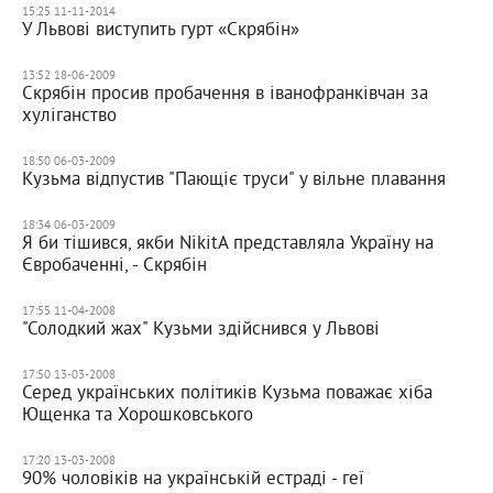
15:25 11-11-2014
У Львові виступить гурт «Скрябін»
13:52 18-06-2009
Скрябін просив пробачення в іванофранківчан за
хуліганство
18:50 06-03-2009
Кузьма відпустив "Пающіє труси" у вільне плавання
18:34 06-03-2009
Я би тішився, якби NikitA представляла Україну на
Євробаченні, - Скрябін
17:55 11-04-2008
"Солодкий жах" Кузьми здійснився у Львові
17:50 13-03-2008
Серед українських політиків Кузьма поважає хіба
Ющенка та Хорошковського
17:20 13-03-2008
90% чоловіків на українській естраді - геї