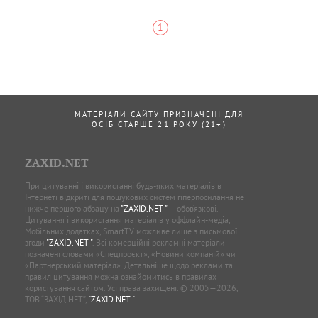
1
МАТЕРІАЛИ САЙТУ ПРИЗНАЧЕНІ ДЛЯ
ОСІБ СТАРШЕ 21 РОКУ (21+)
ZAXID.NET
При цитуванні і використанні будь-яких матеріалів в
Інтернеті відкриті для пошукових систем гіперпосилання не
нижче першого абзацу на
"ZAXID.NET "
— обов’язкові.
Цитування і використання матеріалів у оффлайн-медіа,
Мобільних додатках, SmartTV можливе лише з письмової
згоди
"ZAXID.NET "
. Всі комерційні рекламні матеріали
позначені словами «Спецпроєкт», «Новини компаній» чи
«Партнерський матеріал». Детальніше щодо реклами та
правил цитування можна ознайомитись в правилах
користування сайтом. Усі права захищені. © 2005—2026,
ТОВ “ЗАХІД.НЕТ”,
"ZAXID.NET "
.