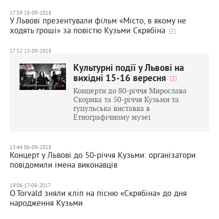
17:59 18-09-2018
У Львові презентували фільм «Місто, в якому не
ходять гроші» за повістю Кузьми Скрябіна
17:52 13-09-2018
Культурні події у Львові на
вихідні 15-16 вересня
Концерти до 80-річчя Мирослава
Скорика та 50-річчя Кузьми та
гуцульська виставка в
Етнографічному музеї
13:44 06-09-2018
Концерт у Львові до 50-річчя Кузьми: організатори
повідомили імена виконавців
19:06 17-08-2017
O.Torvald зняли кліп на пісню «Скрябіна» до дня
народження Кузьми