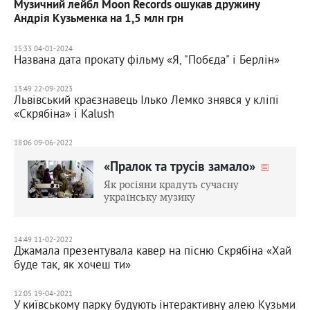
Музичний лейбл Moon Records ошукав дружину
Андрія Кузьменка на 1,5 млн грн
15:33 04-01-2024
Названа дата прокату фільму «Я, "Побєда" і Берлін»
13:49 22-09-2023
Львівський краєзнавець Ілько Лемко знявся у кліпі
«Скрябіна» і Kalush
18:06 09-06-2022
«Пралок та трусів замало»
Як росіяни крадуть сучасну
українську музику
14:49 11-02-2022
Джамала презентувала кавер на пісню Скрябіна «Хай
буде так, як хочеш ти»
12:05 19-04-2021
У київському парку будують інтерактивну алею Кузьми