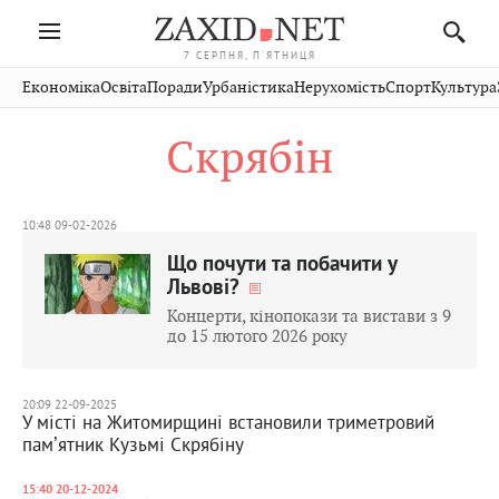
7 СЕРПНЯ, П'ЯТНИЦЯ
Івано-
Публікації
Авто
Словко
Культура
Економіка
Освіта
Поради
Урбаністика
Нерухомість
Спорт
Культура
Стрий
Рівне
Франківськ
Світ
Економіка
Рецепти
Здоров'я
Дрогобич
Львів
Тернопіль
Скрябін
Кіно
Дім
Спорт
Краєзнавство
Хмельницький
Чернівці
Волинь
Фото
Освіта
Нерухомість
Домашні
Вінниця
Шептицький
Закарпаття
тварини
10:48 09-02-2026
Що почути та побачити у
Львові?
Концерти, кінопокази та вистави з 9
до 15 лютого 2026 року
20:09 22-09-2025
У місті на Житомирщині встановили триметровий
памʼятник Кузьмі Скрябіну
15:40 20-12-2024