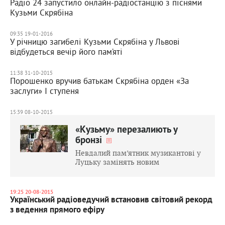
Радіо 24 запустило онлайн-радіостанцію з піснями
Кузьми Скрябіна
09:35 19-01-2016
У річницю загибелі Кузьми Скрябіна у Львові
відбудеться вечір його пам’яті
11:38 31-10-2015
Порошенко вручив батькам Скрябіна орден «За
заслуги» І ступеня
15:39 08-10-2015
«Кузьму» перезалиють у
бронзі
Невдалий пам’ятник музикантові у
Луцьку замінять новим
19:25 20-08-2015
Український радіоведучий встановив світовий рекорд
з ведення прямого ефіру