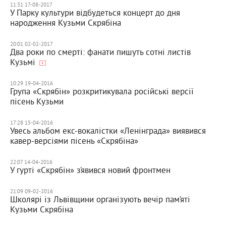
11:31 17-08-2017
У Парку культури відбудеться концерт до дня
народження Кузьми Скрябіна
20:01 02-02-2017
Два роки по смерті: фанати пишуть сотні листів
Кузьмі
10:29 19-04-2016
Група «Скрябін» розкритикувала російські версії
пісень Кузьми
17:28 15-04-2016
Увесь альбом екс-вокалістки «Ленінграда» виявився
кавер-версіями пісень «Скрябіна»
22:07 14-04-2016
У гурті «Скрябін» з’явився новий фронтмен
21:09 09-02-2016
Школярі із Львівщини організують вечір пам’яті
Кузьми Скрябіна