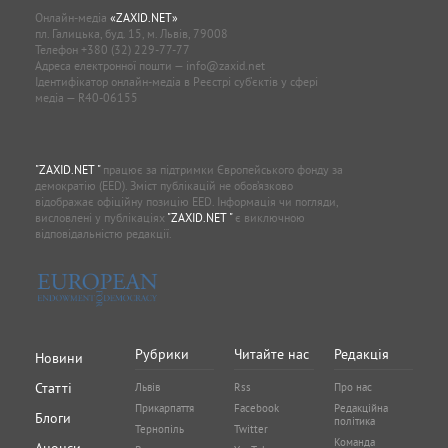
Онлайн-медіа
«ZAXID.NET»
пл. Галицька, буд. 15, м. Львів, 79008
Телефон
+380 (32) 229-77-77
Адреса електронної пошти —
info@zaxid.net
Ідентифікатор онлайн-медіа в Реєстрі суб'єктів у сфері
медіа — R40-06155
"ZAXID.NET "
працює за підтримки Європейського фонду за
демократію (EED). Зміст публікацій не обов’язково
відображає офіційну позицію EED. Інформація чи погляди,
висловлені у публікаціях
"ZAXID.NET "
є виключною
відповідальністю редакції.
Рубрики
Читайте нас
Редакція
Новини
Статті
Львів
Rss
Про нас
Прикарпаття
Facebook
Редакційна
Блоги
політика
Тернопіль
Twitter
Команда