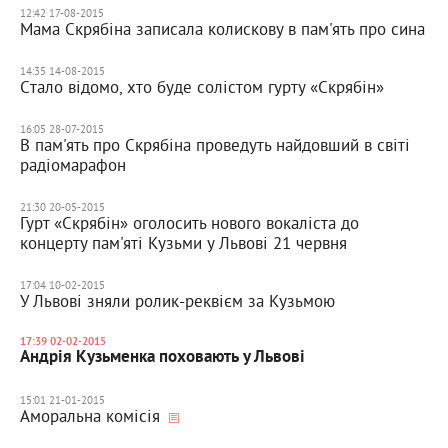
12:42 17-08-2015
Мама Скрябіна записала колискову в пам'ять про сина
14:35 14-08-2015
Cтало відомо, хто буде солістом гурту «Скрябін»
16:05 28-07-2015
В пам'ять про Скрябіна проведуть найдовший в світі
радіомарафон
21:30 20-05-2015
Гурт «Скрябін» оголосить нового вокаліста до
концерту пам'яті Кузьми у Львові 21 червня
17:04 10-02-2015
У Львові зняли ролик-реквієм за Кузьмою
17:39 02-02-2015
Андрія Кузьменка поховають у Львові
15:01 21-01-2015
Аморальна комісія