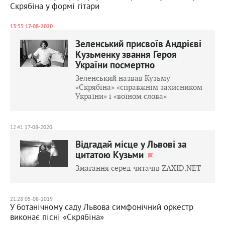
Скрябіна у формі гітари
13:55 17-08-2020
Зеленський присвоїв Андрієві
Кузьменку звання Героя
України посмертно
Зеленський назвав Кузьму
«Скрябіна» «справжнім захисником
України» і «воїном слова»
12:41 17-08-2020
Відгадай місце у Львові за
цитатою Кузьми
Змагання серед читачів ZAXID.NET
21:28 05-08-2019
У ботанічному саду Львова симфонічний оркестр
виконає пісні «Скрябіна»