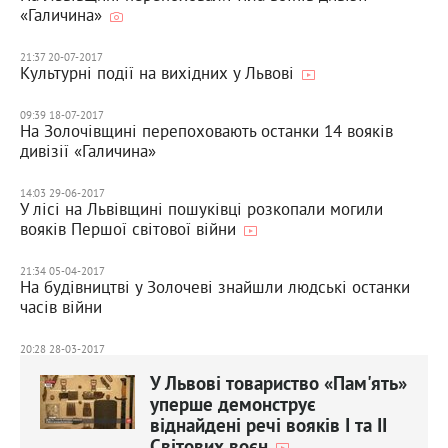
«Галичина»
21:37 20-07-2017
Культурні події на вихідних у Львові
09:39 18-07-2017
На Золочівщині перепоховають останки 14 вояків
дивізії «Галичина»
14:03 29-06-2017
У лісі на Львівщині пошуківці розкопали могили
вояків Першої світової війни
21:34 05-04-2017
На будівництві у Золочеві знайшли людські останки
часів війни
20:28 28-03-2017
У Львові товариство «Пам'ять»
уперше демонструє
віднайдені речі вояків І та ІІ