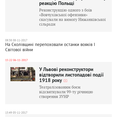
реакцію Польщі
Реконструкцію одного з боїв
«Вовчухівської офензиви»
скасували на вимогу Нижанківської
сільради
08:38 08-11-2017
На Сколівщині перепоховали останки вояків І
Світової війни
15:22 06-11-2017
У Львові реконструктори
відтворили листопадові події
1918 року
Театралізованим боєм
відсвяткували 99-ту річницю
створення ЗУНР
15:49 05-11-2017