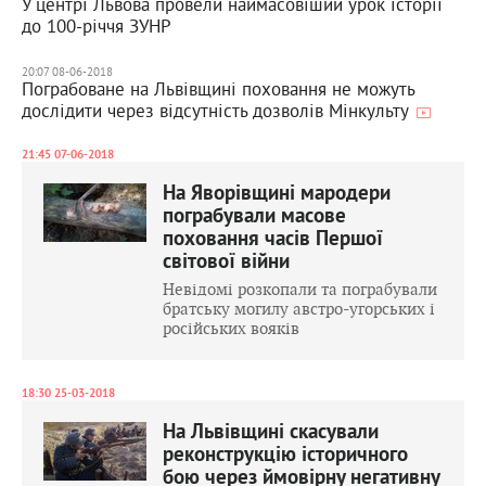
У центрі Львова провели наймасовіший урок історії
до 100-річчя ЗУНР
20:07 08-06-2018
Пограбоване на Львівщині поховання не можуть
дослідити через відсутність дозволів Мінкульту
21:45 07-06-2018
На Яворівщині мародери
пограбували масове
поховання часів Першої
світової війни
Невідомі розкопали та пограбували
братську могилу австро-угорських і
російських вояків
18:30 25-03-2018
На Львівщині скасували
реконструкцію історичного
бою через ймовірну негативну