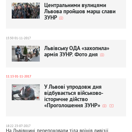
Центральними вулицями
Львова пройшов марш слави
ЗУНР
15:50 01-11-2017
Львівську ОДА «захопила»
армія ЗУНР. Фото дня
11:13 01-11-2017
У Львові упродовж дня
відбувається військово-
історичне дійство
«Проголошення ЗУНР»
18:22 23-07-2017
На Львівщині перепоховали тіла воїнів дивізії