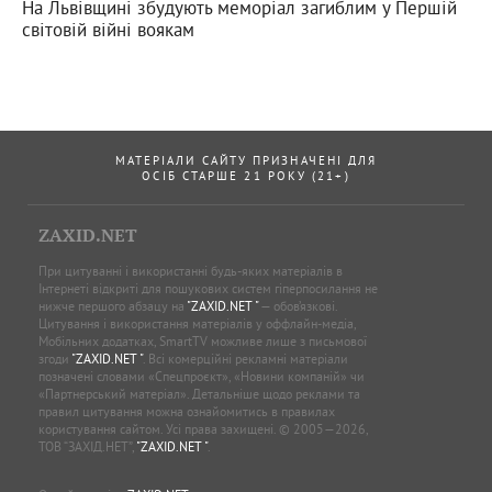
На Львівщині збудують меморіал загиблим у Першій
світовій війні воякам
МАТЕРІАЛИ САЙТУ ПРИЗНАЧЕНІ ДЛЯ
ОСІБ СТАРШЕ 21 РОКУ (21+)
ZAXID.NET
При цитуванні і використанні будь-яких матеріалів в
Інтернеті відкриті для пошукових систем гіперпосилання не
нижче першого абзацу на
"ZAXID.NET "
— обов’язкові.
Цитування і використання матеріалів у оффлайн-медіа,
Мобільних додатках, SmartTV можливе лише з письмової
згоди
"ZAXID.NET "
. Всі комерційні рекламні матеріали
позначені словами «Спецпроєкт», «Новини компаній» чи
«Партнерський матеріал». Детальніше щодо реклами та
правил цитування можна ознайомитись в правилах
користування сайтом. Усі права захищені. © 2005—2026,
ТОВ “ЗАХІД.НЕТ”,
"ZAXID.NET "
.