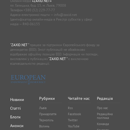
Онлайн-медіа
«ZAXID.NET»
пл. Галицька, буд. 15, м. Львів, 79008
Телефон
+380 (32) 229-77-77
Адреса електронної пошти —
info@zaxid.net
Ідентифікатор онлайн-медіа в Реєстрі суб'єктів у сфері
медіа — R40-06155
"ZAXID.NET "
працює за підтримки Європейського фонду за
демократію (EED). Зміст публікацій не обов’язково
відображає офіційну позицію EED. Інформація чи погляди,
висловлені у публікаціях
"ZAXID.NET "
є виключною
відповідальністю редакції.
Рубрики
Читайте нас
Редакція
Новини
Статті
Львів
Rss
Про нас
Прикарпаття
Facebook
Редакційна
Блоги
політика
Тернопіль
Twitter
Команда
Анонси
Волинь
YouTube