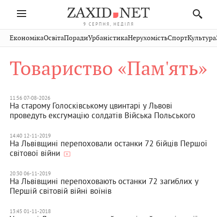
9 СЕРПНЯ, НЕДІЛЯ
Івано-
Публікації
Авто
Словко
Культура
Економіка
Освіта
Поради
Урбаністика
Нерухомість
Спорт
Культура
Стрий
Рівне
Франківськ
Світ
Економіка
Рецепти
Здоров'я
Дрогобич
Львів
Тернопіль
Товариство «Пам'ять»
Кіно
Дім
Спорт
Краєзнавство
Хмельницький
Чернівці
Волинь
Фото
Освіта
Нерухомість
Домашні
Вінниця
Шептицький
Закарпаття
тварини
11:56 07-08-2026
На старому Голосківському цвинтарі у Львові
проведуть ексгумацію солдатів Війська Польського
14:40 12-11-2019
На Львівщині перепоховали останки 72 бійців Першої
світової війни
20:30 06-11-2019
На Львівщині перепоховають останки 72 загиблих у
Першій світовій війні воїнів
13:45 01-11-2018