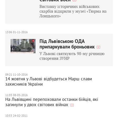
Світових воєн
Виставку історичних військових
скарбів відкрили у музеї «Тюрма на
Лонцького»
13:06 01-11-2016
Під Львівською ОДА
припаркували броньовик
У Львові святкують 98-му річницю
створення ЗУНР
09:21 11-10-2016
14 жовтня у Львові відбудеться Марш слави
захисників України
11:03 08-05-2016
На Львівщині перепоховали останки бійців, які
загинули у двох світових війнах
10:53 24-02-2011