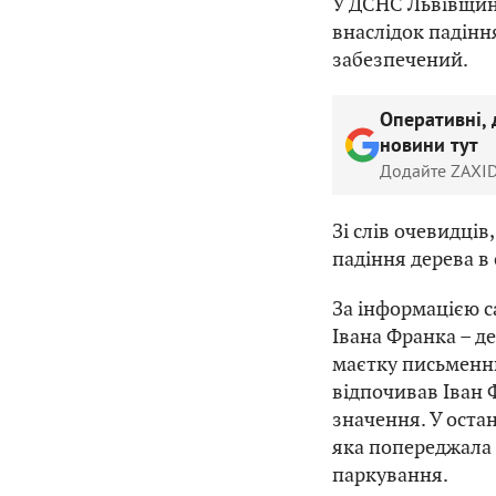
У ДСНС Львівщин
внаслідок падінн
забезпечений.
Оперативні, 
новини тут
Додайте ZAXID
Зі слів очевидців
падіння дерева в 
За інформацією с
Івана Франка – де
маєтку письменни
відпочивав Іван Ф
значення. У оста
яка попереджала 
паркування.