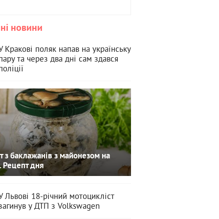
ні новини
У Кракові поляк напав на українську
пару та через два дні сам здався
поліції
т з баклажанів з майонезом на
. Рецепт дня
У Львові 18-річний мотоцикліст
загинув у ДТП з Volkswagen