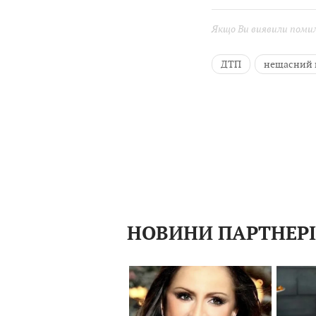
Якщо Ви виявили помилк
ДТП
нещасний 
НОВИНИ ПАРТНЕР