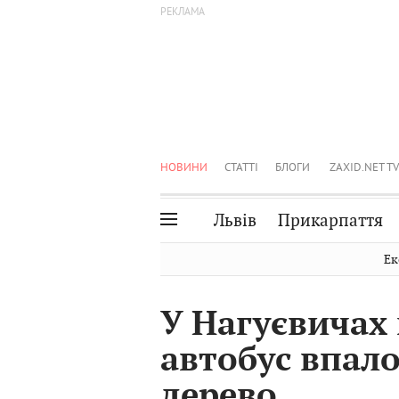
НОВИНИ
СТАТТІ
БЛОГИ
ZAXID.NET TV
Львів
Прикарпаття
Івано-Франківськ
Рівне
Ек
Тернопіль
Львів
У Нагуєвичах
Волинь
Чернівці
автобус впал
Закарпаття
Шептицький
дерево