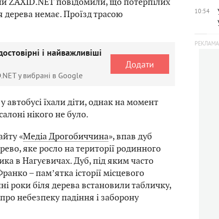
и ZAXID.NET повідомили, що потерпілих
10:54
я дерева немає. Проїзд трасою
достовірні і найважливіші
Додати
.NET у вибрані в Google
, у автобусі їхали діти, однак на момент
салоні нікого не було.
айту «
Медіа Дрогобиччина
», впав дуб
рево, яке росло на території родинного
ка в Нагуєвичах. Дуб, під яким часто
ранко – памʼятка історії місцевого
нні роки біля дерева встановили табличку,
про небезпеку падіння і заборону