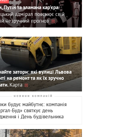
, Путін та зламана кар'єра.
цький адмірал пояснює свій
ій незручний прогноз
айте затори: які вулиці Львова
иті на ремонт та як їх зручно
Карта
ати.
новини компаній
оки будує майбутнє: компанія
ергал-Буд» святкує день
дження і День будівельника