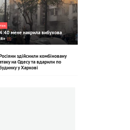
ртаж
4:40 мене накрила вибухова
ля»
Росіяни здійснили комбіновану
атаку на Одесу та вдарили по
будинку у Харкові