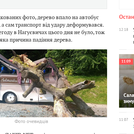
Остан
ікованих фото, дерево впало на автобус
 а сам транспорт від удару деформувався.
12:18
егоду в Нагуєвичах цього дня не було, тож
 яка причина падіння дерева.
11:09
Сала
зиму
11:07
Фото очевидців