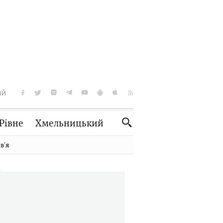
ІЙ
Рівне
Хмельницький
Словко
Культура
вʼя
Рецепти
Здоров'я
Спорт
Краєзнавство
Нерухомість
Домашні тварини