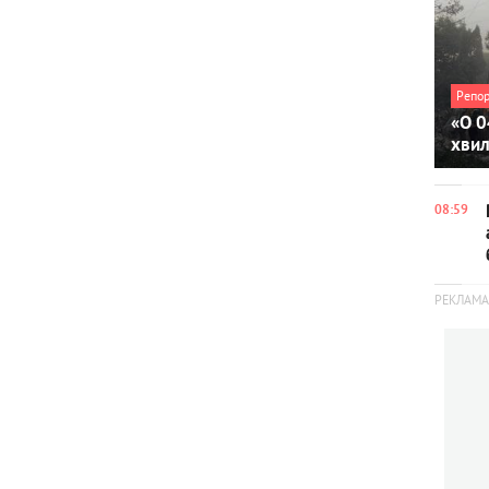
Репо
«О 0
хви
08:59