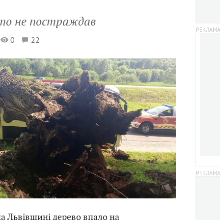
хто не постраждав
0
22
на Львівщині дерево впало на