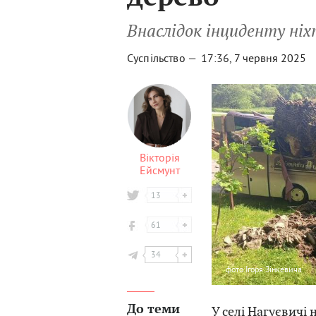
Внаслідок інциденту ні
Суспільство —
17:36, 7 червня 2025
Вікторія
Ейсмунт
13
61
34
фото
Ігоря Зінкевича
До теми
У селі Нагуєвичі 