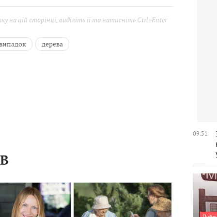
у на цій сторінці, виділіть її та натисніть Ctrl+Enter
випадок
дерева
09:51
ІВ
Публі