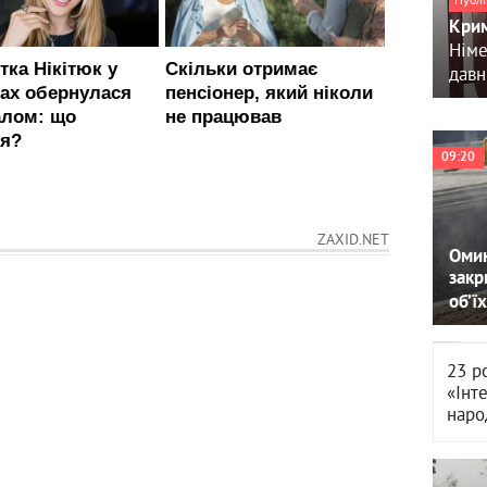
Крим
Німе
давн
09:20
ZAXID.NET
Омин
закр
об’їх
23 р
«Інт
наро