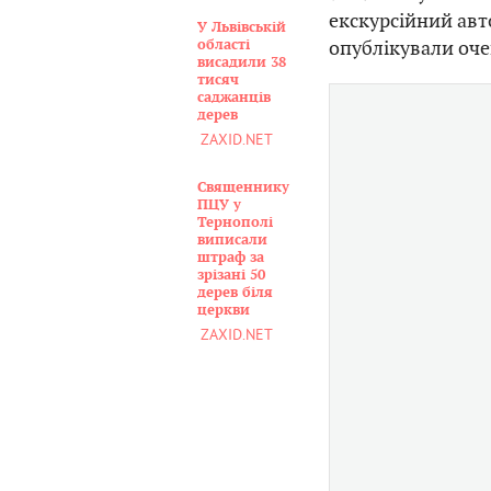
екскурсійний авт
У Львівській
опублікували очев
області
висадили 38
тисяч
саджанців
дерев
ZAXID.NET
Священнику
ПЦУ у
Тернополі
виписали
штраф за
зрізані 50
дерев біля
церкви
ZAXID.NET